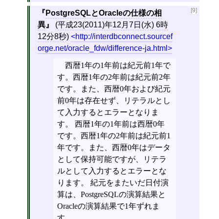
[9]
PostgreSQLとOracleの仕様の相
異
(
平成23(2011)年12月7日(水) 6時
12分8秒
)
http://interdbconnect.sourcef
orge.net/oracle_fdw/difference-ja.html
西暦1年の1年前は紀元前1年で
す。西暦1年の2年前は紀元前2年
です。また、西暦0年および紀元
前0年は存在せず、リテラルとし
て入力するとエラーとなりま
す。 西暦1年の1年前は西暦0年
です。西暦1年の2年前は紀元前1
年です。また、西暦0年はデータ
として保持可能ですが、リテラ
ルとして入力するとエラーとな
ります。 紀元をまたいだ日付演
算は、PostgreSQLの演算結果と
Oracleの演算結果で1年ずれま
す。