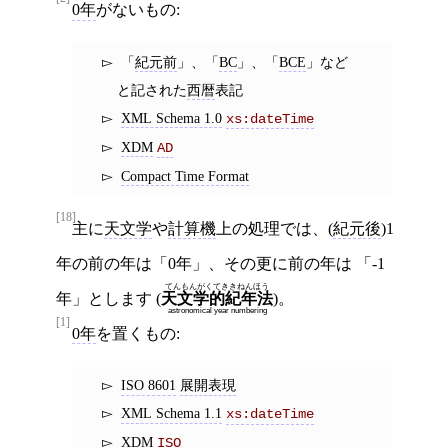
0年
がないもの:
「
紀元前
」、「
BC
」、「
BCE
」など
と記された
西暦
表記
XML Schema 1.0
xs:dateTime
XDM
AD
Compact Time Format
[18]
主に
天文学
や
計算機
上の処理では、(
紀元後
)1
年の前の年は「0年」、その更に前の年は 「-1
てんもんがくてききねんほう
年」とします (
)。
天文学的紀年法
astronomical year numbering
[1]
0年
を置くもの:
ISO 8601
展開表現
XML Schema 1.1
xs:dateTime
XDM
ISO