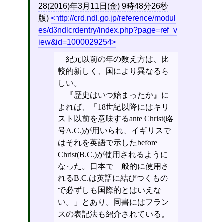
28(2016)年3月11日(金) 9時48分26秒
版)
http://crd.ndl.go.jp/reference/modul
es/d3ndlcrdentry/index.php?page=ref_v
iew&id=1000029254
紀元以前の年の数え方は、比
較的新しく、国により異なるら
しい。
『歴史はいつ始まったか』に
よれば、「18世紀以降にはキリ
スト以前を意味するante Christ(略
号A.C.)が用いられ、イギリスで
はそれを英語で示したbefore
Christ(B.C.)が使用されるように
なった。日本で一般的に使用さ
れるB.C.は英語に結びつくもの
で必ずしも国際的とはいえな
い。」とあり。同書にはフラン
スの表記法も紹介されている。