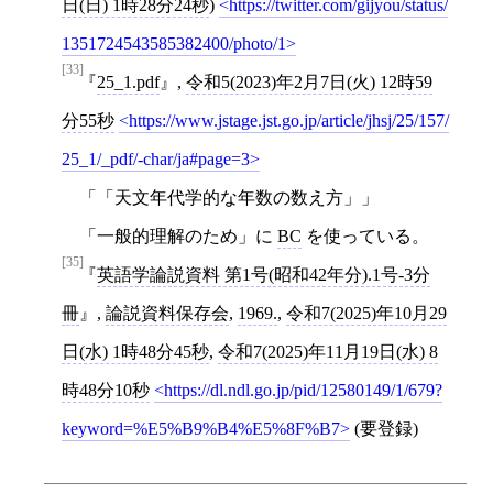
日(日) 1時28分24秒
)
https://twitter.com/gijyou/status/
1351724543585382400/photo/1
[33]
25_1.pdf
,
令和5(2023)年2月7日(火) 12時59
分55秒
https://www.jstage.jst.go.jp/article/jhsj/25/157/
25_1/_pdf/-char/ja#page=3
「「天文年代学的な年数の数え方」」
「一般的理解のため」に
BC
を使っている。
[35]
英語学論説資料 第1号(昭和42年分).1号-3分
冊
,
論説資料保存会
,
1969.
,
令和7(2025)年10月29
日(水) 1時48分45秒
,
令和7(2025)年11月19日(水) 8
時48分10秒
https://dl.ndl.go.jp/pid/12580149/1/679?
keyword=%E5%B9%B4%E5%8F%B7
(要登録)