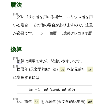
暦法
[13]
グレゴリオ暦
を用いる場合、
ユリウス暦
を用
いる場合、 その他の場合がありますので、注意
が必要です。
西暦
先発グレゴリオ暦
,
換算
[19]
換算
は簡単ですが、間違いやすいです。
[15]
西暦年
(
天文学的紀年法
)
ad
を
紀元前
年
bc
に変換するには、
bc
= 1 -
ad
(
assert
:
ad
≦ 0)
[16]
紀元前
年
bc
を
西暦年
(
天文学的紀年法
)
ad