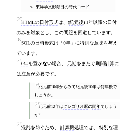
東洋学文献類目の時代コード
[20]
HTMLの日付形式
は、(
紀元後
) 1年以降の日付
のみを対象とし、この問題を回避しています。
[10]
SQLの日時形式
は「0年」に特別な意味を与え
ています。
[23]
0年
を置か
ない
場合、
元期
をまたぐ
期間計算
に
は注意が必要です。
[24]
紀元前10年からみて紀元後10年は何年後で
しょうか。
[25]
紀元前12年は
グレゴリオ暦
の
閏年
でしょう
か?
[22]
混乱を防ぐため、
計算機
処理では、 特別な理