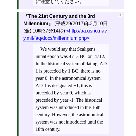
に注意してください。
[8]
The 21st Century and the 3rd
Millennium
(
平成29(2017)年3月10日
(金) 10時37分14秒
)
http://aa.usno.nav
y.mil/faq/docs/millennium.php
We would say that Scaliger's
initial epoch was 4713 BC or -4712.
In the historical system of dating, AD
1 is preceded by 1 BC; there is no
year 0. In the astronomical system,
AD 1 is designated +1; this is
preceded by year 0, which is
preceded by year -1. The historical
system was introduced in the 16th
century. However, the astronomical
system was not introduced until the
18th century.