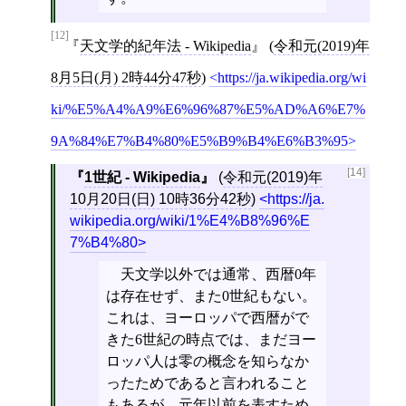
[12]
天文学的紀年法 - Wikipedia
(
令和元(2019)年
8月5日(月) 2時44分47秒
)
https://ja.wikipedia.org/wi
ki/%E5%A4%A9%E6%96%87%E5%AD%A6%E7%
9A%84%E7%B4%80%E5%B9%B4%E6%B3%95
[14]
1世紀 - Wikipedia
(
令和元(2019)年
10月20日(日) 10時36分42秒
)
https://ja.
wikipedia.org/wiki/1%E4%B8%96%E
7%B4%80
天文学以外では通常、西暦0年
は存在せず、また0世紀もない。
これは、ヨーロッパで西暦がで
きた6世紀の時点では、まだヨー
ロッパ人は零の概念を知らなか
ったためであると言われること
もあるが、元年以前を表すため