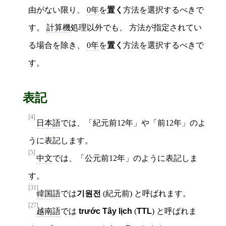
由がない限り、
0年
を
置く
方法を選択するべきで
す。
計算機
処理以外でも、 方法が指定されてい
る場合を除き、
0年
を
置く
方法を選択するべきで
す。
表記
[4]
日本語
では、「紀元前12年」や「前12年」のよ
うに表記します。
[5]
中文
では、「公元前12年」のように表記しま
す。
[31]
韓国語
では
기원전
(紀元前) と呼ばれます。
[27]
越南語
では
trước Tây lịch
(
TTL
) と呼ばれま