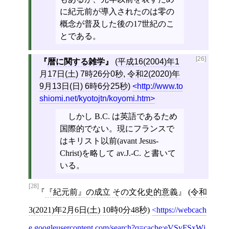
に紀元前が導入されたのは零の
概念が普及した後の17世紀のこ
とである。
[26]
暦に関する雑学
(
平成16(2004)年1
月17日(土) 7時26分0秒
,
令和2(2020)年
9月13日(日) 6時6分25秒
)
http://www.to
shiomi.net/kyotojtn/koyomi.htm
しかし B.C. は英語であるため
国際的でない。現にフランスで
はキリスト以前(avant Jesus-
Christ)を略して av.J.-C. と書いて
いる。
[28]
『紀元前』の成立 その文化史的意義
(
令和
3(2021)年2月6日(土) 10時0分48秒
)
https://webcach
e.googleusercontent.com/search?q=cache:eVSvFSxWj