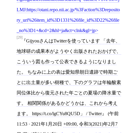
LMJ:https://otani.repo.nii.ac.jp/%3Faction%3Dreposito
ry_uri%26item_id%3D1331%26file_id%3D22%26file
_no%3D1+&cd=2&hl=ja&ct=clnk&gl=jp
[29]
GijyouさんはTwitterを使っています 「去年、
地球研の成果本がようやく出版されたおかげで、
こういう図も作って公表できるようになりまし
た。 ちなみに上の表は愛知県朝日遺跡で時期ご
とに出土量が多い樹種で、下のグラフは年輪酸素
同位体比から復元された年ごとの夏場の降水量で
す。 相関関係があるかどうかは、これから考え
ます。 https://t.co/lgCYu8QU5D」 / Twitter
(午前
11:53 · 2021年1月20日
+09:00
,
令和3(2021)年2月7