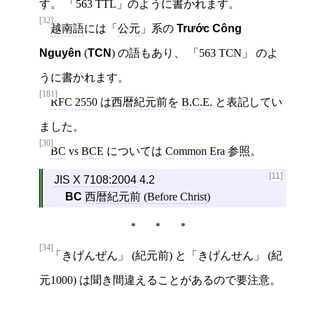
す。 「563 TTL」のように書かれます。
[32]
越南語
には「
公元
」系の
Trước Công
Nguyên
(
TCN
) の語もあり、 「563 TCN」 のよ
うに書かれます。
[181]
RFC 2550
は
西暦紀元前
を
B.C.E.
と表記してい
ました。
[30]
BC
vs
BCE
については
Common Era
参照。
[11]
JIS X 7108:2004
4.2
BC
西暦紀元前
(
Before Christ
)
[34]
「きげんぜん」 (紀元前) と「きげんせん」 (紀
元1000) は聞き間違えることがあるので要注意。