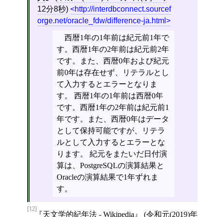
12分8秒
)
http://interdbconnect.sourcef
orge.net/oracle_fdw/difference-ja.html
西暦1年の1年前は紀元前1年で
す。西暦1年の2年前は紀元前2年
です。また、西暦0年および紀元
前0年は存在せず、リテラルとし
て入力するとエラーとなりま
す。 西暦1年の1年前は西暦0年
です。西暦1年の2年前は紀元前1
年です。また、西暦0年はデータ
として保持可能ですが、リテラ
ルとして入力するとエラーとな
ります。 紀元をまたいだ日付演
算は、PostgreSQLの演算結果と
Oracleの演算結果で1年ずれま
す。
[12]
天文学的紀年法 - Wikipedia
(
令和元(2019)年