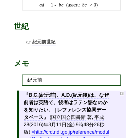
ad
= 1 -
bc
(
assert
:
bc
> 0)
世紀
紀元前世紀
メモ
紀元前
[3]
B.C.(紀元前)、A.D.(紀元後)は、なぜ
前者は英語で、後者はラテン語なのか
を知りたい。 | レファレンス協同デー
タベース
(
国立国会図書館
著,
平成
28(2016)年3月11日(金) 9時48分26秒
版)
http://crd.ndl.go.jp/reference/modul