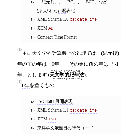
「
紀元前
」、「
BC
」、「
BCE
」など
と記された
西暦
表記
XML Schema 1.0
xs:dateTime
XDM
AD
Compact Time Format
[18]
主に
天文学
や
計算機
上の処理では、(
紀元後
)1
年の前の年は「0年」、その更に前の年は 「-1
てんもんがくてききねんほう
年」とします (
)。
天文学的紀年法
astronomical year numbering
[1]
0年
を置くもの:
ISO 8601
展開表現
XML Schema 1.1
xs:dateTime
XDM
ISO
東洋学文献類目の時代コード