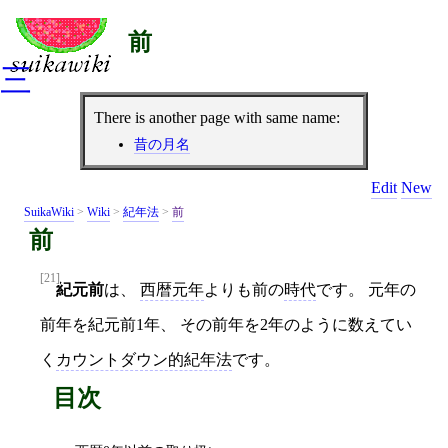
前
三
There is another page with same name:
昔の月名
Edit
New
SuikaWiki
>
Wiki
>
紀年法
>
前
前
[21]
紀元前
は、
西暦元年
よりも前の
時代
です。 元年の
前年を紀元前1年、 その前年を2年のように数えてい
く
カウントダウン的紀年法
です。
目次