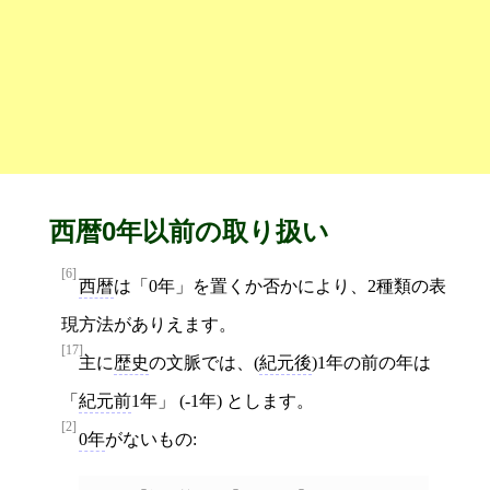
西暦0年以前の取り扱い
[6]
西暦
は「0年」を置くか否かにより、2種類の表
現方法がありえます。
[17]
主に
歴史
の文脈では、(
紀元後
)1年の前の年は
「
紀元前
1年」 (-1年) とします。
[2]
0年
がないもの: