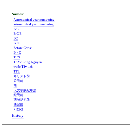
Astronomical year numbering
astronomical year numbering
B.C.
B.C.E.
BC
BCE
Before Christ
B・C
TCN
Trước Công Nguyên
trước Tây lịch
TTL
キリスト前
公元前
前
天文学的紀年法
紀元前
西暦紀元前
西紀前
기원전
History