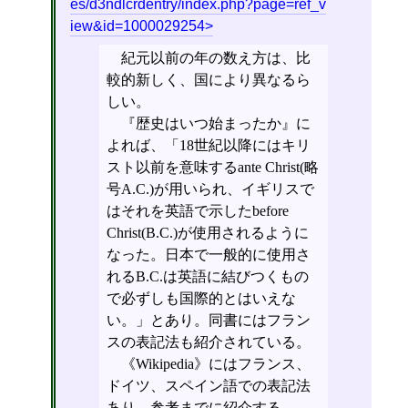
es/d3ndlcrdentry/index.php?page=ref_v
iew&id=1000029254
紀元以前の年の数え方は、比
較的新しく、国により異なるら
しい。
『歴史はいつ始まったか』に
よれば、「18世紀以降にはキリ
スト以前を意味するante Christ(略
号A.C.)が用いられ、イギリスで
はそれを英語で示したbefore
Christ(B.C.)が使用されるように
なった。日本で一般的に使用さ
れるB.C.は英語に結びつくもの
で必ずしも国際的とはいえな
い。」とあり。同書にはフラン
スの表記法も紹介されている。
《Wikipedia》にはフランス、
ドイツ、スペイン語での表記法
あり。参考までに紹介する。