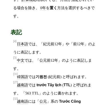
る場合を除き、
0年
を
置く
方法を選択するべきで
す。
表記
[4]
日本語
では、「紀元前12年」や「前12年」のよ
うに表記します。
[5]
中文
では、「公元前12年」のように表記しま
す。
[31]
韓国語
では
기원전
(紀元前) と呼ばれます。
[27]
越南語
では
trước Tây lịch
(
TTL
) と呼ばれま
す。 「563 TTL」のように書かれます。
[32]
越南語
には「
公元
」系の
Trước Công