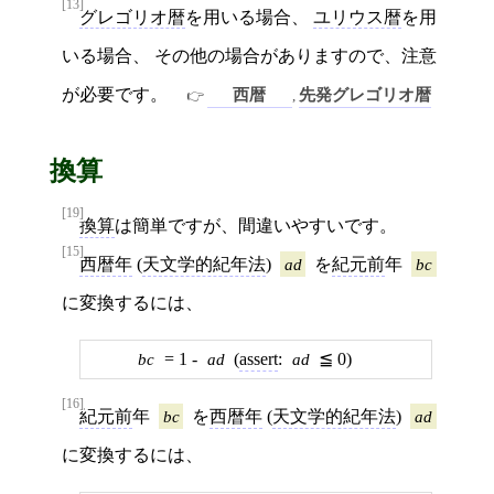
[13]
グレゴリオ暦
を用いる場合、
ユリウス暦
を用
いる場合、 その他の場合がありますので、注意
が必要です。
西暦
先発グレゴリオ暦
,
換算
[19]
換算
は簡単ですが、間違いやすいです。
[15]
西暦年
(
天文学的紀年法
)
ad
を
紀元前
年
bc
に変換するには、
bc
= 1 -
ad
(
assert
:
ad
≦ 0)
[16]
紀元前
年
bc
を
西暦年
(
天文学的紀年法
)
ad
に変換するには、