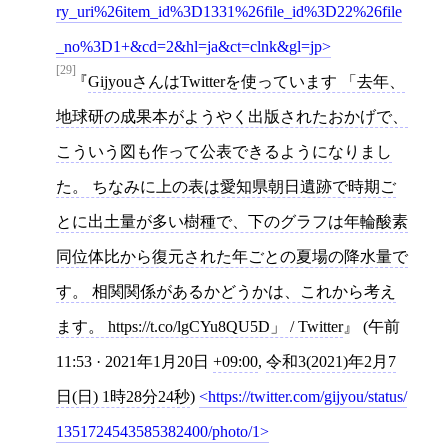
ry_uri%26item_id%3D1331%26file_id%3D22%26file
_no%3D1+&cd=2&hl=ja&ct=clnk&gl=jp
[29]
GijyouさんはTwitterを使っています 「去年、
地球研の成果本がようやく出版されたおかげで、
こういう図も作って公表できるようになりまし
た。 ちなみに上の表は愛知県朝日遺跡で時期ご
とに出土量が多い樹種で、下のグラフは年輪酸素
同位体比から復元された年ごとの夏場の降水量で
す。 相関関係があるかどうかは、これから考え
ます。 https://t.co/lgCYu8QU5D」 / Twitter
(午前
11:53 · 2021年1月20日
+09:00
,
令和3(2021)年2月7
日(日) 1時28分24秒
)
https://twitter.com/gijyou/status/
1351724543585382400/photo/1