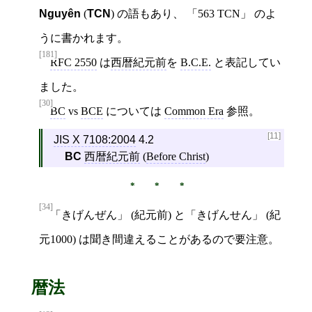
Nguyên
(
TCN
) の語もあり、 「563 TCN」 のよ
うに書かれます。
[181]
RFC 2550
は
西暦紀元前
を
B.C.E.
と表記してい
ました。
[30]
BC
vs
BCE
については
Common Era
参照。
[11]
JIS X 7108:2004
4.2
BC
西暦紀元前
(
Before Christ
)
[34]
「きげんぜん」 (紀元前) と「きげんせん」 (紀
元1000) は聞き間違えることがあるので要注意。
暦法