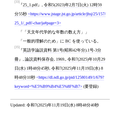
[33]
25_1.pdf
,
令和5(2023)年2月7日(火) 12時59
分55秒
https://www.jstage.jst.go.jp/article/jhsj/25/157/
25_1/_pdf/-char/ja#page=3
「「天文年代学的な年数の数え方」」
「一般的理解のため」に
BC
を使っている。
[35]
英語学論説資料 第1号(昭和42年分).1号-3分
冊
,
論説資料保存会
,
1969.
,
令和7(2025)年10月29
日(水) 1時48分45秒
,
令和7(2025)年11月19日(水) 8
時48分10秒
https://dl.ndl.go.jp/pid/12580149/1/679?
keyword=%E5%B9%B4%E5%8F%B7
(要登録)
Updated:
令和7(2025)年11月19日(水) 8時48分40秒