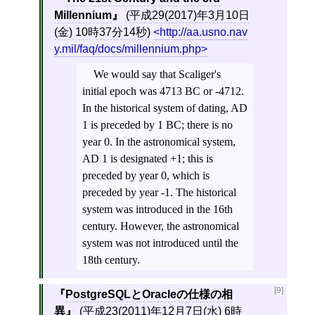
Millennium
(
平成29(2017)年3月10日
(金) 10時37分14秒
)
http://aa.usno.nav
y.mil/faq/docs/millennium.php
We would say that Scaliger's
initial epoch was 4713 BC or -4712.
In the historical system of dating, AD
1 is preceded by 1 BC; there is no
year 0. In the astronomical system,
AD 1 is designated +1; this is
preceded by year 0, which is
preceded by year -1. The historical
system was introduced in the 16th
century. However, the astronomical
system was not introduced until the
18th century.
[9]
PostgreSQLとOracleの仕様の相
異
(
平成23(2011)年12月7日(水) 6時