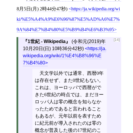
8月5日(月) 2時44分47秒
)
https://ja.wikipedia.org/wi
ki/%E5%A4%A9%E6%96%87%E5%AD%A6%E7%
9A%84%E7%B4%80%E5%B9%B4%E6%B3%95
[14]
1世紀 - Wikipedia
(
令和元(2019)年
10月20日(日) 10時36分42秒
)
https://ja.
wikipedia.org/wiki/1%E4%B8%96%E
7%B4%80
天文学以外では通常、西暦0年
は存在せず、また0世紀もない。
これは、ヨーロッパで西暦がで
きた6世紀の時点では、まだヨー
ロッパ人は零の概念を知らなか
ったためであると言われること
もあるが、元年以前を表すため
に紀元前が導入されたのは零の
概念が普及した後の17世紀のこ