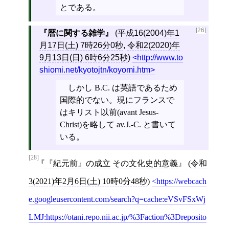
とである。
[26]
暦に関する雑学
(
平成16(2004)年1
月17日(土) 7時26分0秒
,
令和2(2020)年
9月13日(日) 6時6分25秒
)
http://www.to
shiomi.net/kyotojtn/koyomi.htm
しかし B.C. は英語であるため
国際的でない。現にフランスで
はキリスト以前(avant Jesus-
Christ)を略して av.J.-C. と書いて
いる。
[28]
『紀元前』の成立 その文化史的意義
(
令和
3(2021)年2月6日(土) 10時0分48秒
)
https://webcach
e.googleusercontent.com/search?q=cache:eVSvFSxWj
LMJ:https://otani.repo.nii.ac.jp/%3Faction%3Dreposito