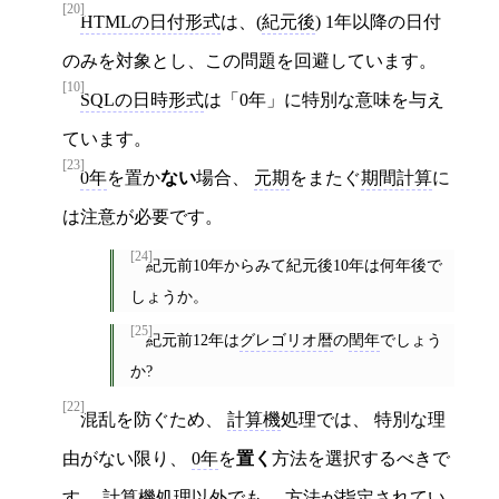
[20]
HTMLの日付形式
は、(
紀元後
) 1年以降の日付
のみを対象とし、この問題を回避しています。
[10]
SQLの日時形式
は「0年」に特別な意味を与え
ています。
[23]
0年
を置か
ない
場合、
元期
をまたぐ
期間計算
に
は注意が必要です。
[24]
紀元前10年からみて紀元後10年は何年後で
しょうか。
[25]
紀元前12年は
グレゴリオ暦
の
閏年
でしょう
か?
[22]
混乱を防ぐため、
計算機
処理では、 特別な理
由がない限り、
0年
を
置く
方法を選択するべきで
す。
計算機
処理以外でも、 方法が指定されてい