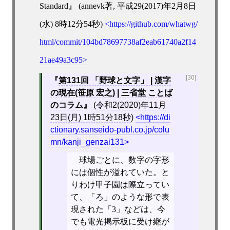
Standard
(
annevk
著,
平成29(2017)年2月8日
(水) 8時12分54秒
)
https://github.com/whatwg/
html/commit/104bd78697738af2eab61740a2f14
21ae49a3c95
[30]
第131回 「野球と文字」 | 漢字
の現在(笹原 宏之) | 三省堂 ことば
のコラム
(
令和2(2020)年11月
23日(月) 1時51分18秒
)
https://di
ctionary.sanseido-publ.co.jp/colu
mn/kanji_genzai131
球場ごとに、数字の字形
には個性が溢れていた。と
りわけ甲子園は際立ってい
て、「ろ」のような形で表
現された「3」などは、今
でも電光掲示板に受け継が