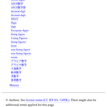
ASCII数字
ASCII数字群
decimal digit
decimal-digit
DIGIT
Digit
digit
European digits
lining figure
Lining Figures
lining figures
lnum
non-lining figure
non-lining figures
onum
アラビア数字
アラビヤ数字
十進数字
欧州数字
洋数字
算用数字
History
© Authors. See
license terms (CC BY-SA / GFDL)
. There might also be
additional terms applied for this page.