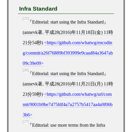
Infra Standard
[25]
Editorial: start using the Infra Standard
(
annevk
著,
平成28(2016)年11月18日(金) 11時
21分54秒
)
https://github.com/whatwg/encodin
g/commit/a26f76889bf393999e9caad84a3647ab
09c39e09
[26]
Editorial: start using the Infra Standard
(
annevk
著,
平成28(2016)年11月21日(月) 11時
23分59秒
)
https://github.com/whatwg/url/com
mit/9001b9be7475fdf4a7a2757b5417aa4a9f06b
3b6
[27]
Editorial: use more terms from the Infra