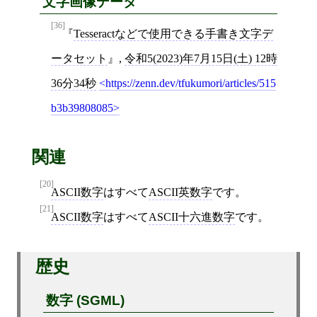
文字画像データ
[36]
Tesseractなどで使用できる手書き文字デ
ータセット
,
令和5(2023)年7月15日(土) 12時
36分34秒
https://zenn.dev/tfukumori/articles/515
b3b39808085
関連
[20]
ASCII数字
はすべて
ASCII英数字
です。
[21]
ASCII数字
はすべて
ASCII十六進数字
です。
歴史
数字 (SGML)