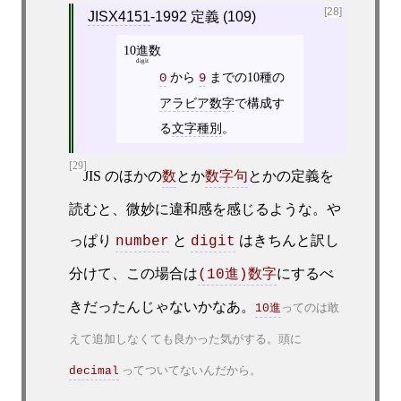
[28]
JISX4151
‐1992 定義 (109)
10進数
digit
から
までの10種の
0
9
アラビア数字
で構成す
る
文字種別
。
[29]
JIS のほかの
とか
とかの定義を
数
数字句
読むと、微妙に違和感を感じるような。や
っぱり
と
はきちんと訳し
number
digit
分けて、この場合は
にするべ
(10進)数字
きだったんじゃないかなあ。
ってのは敢
10進
えて追加しなくても良かった気がする。頭に
ってついてないんだから。
decimal