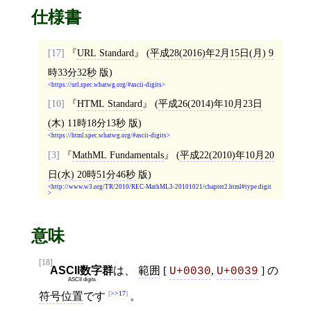
仕様書
[17]
URL Standard
(
平成28(2016)年2月15日(月) 9
時33分32秒
版)
https://url.spec.whatwg.org/#ascii-digits
[10]
HTML Standard
(
平成26(2014)年10月23日
(木) 11時18分13秒
版)
https://html.spec.whatwg.org/#ascii-digits
[3]
MathML Fundamentals
(
平成22(2010)年10月20
日(水) 20時51分46秒
版)
http://www.w3.org/TR/2010/REC-MathML3-20101021/chapter2.html#type.digit
意味
[18]
ASCII数字群
は、
範囲
[
,
] の
U+0030
U+0039
ASCII digits
>>17
符号位置
です
。