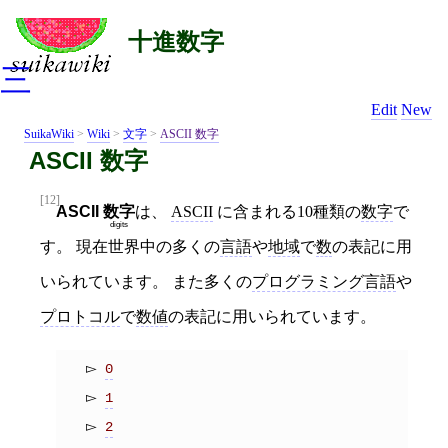
十進数字
三
Edit
New
SuikaWiki
>
Wiki
>
文字
>
ASCII 数字
ASCII 数字
[12]
ASCII
数字
は、
ASCII
に含まれる10種類の
数字
で
digits
す。 現在世界中の多くの
言語
や
地域
で
数
の表記に用
いられています。 また多くの
プログラミング言語
や
プロトコル
で
数値
の表記に用いられています。
0
1
2