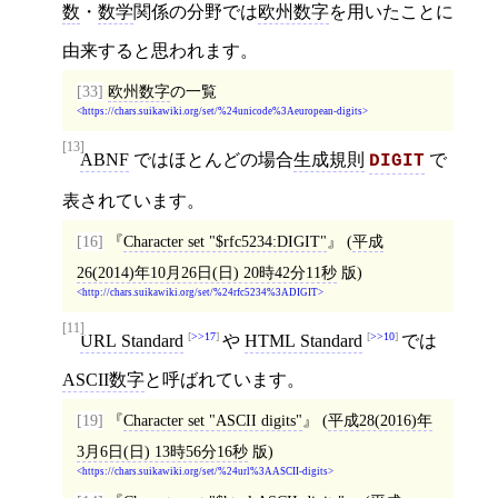
数
・
数学
関係の分野では
欧州数字
を用いたことに
由来すると思われます。
[33]
欧州数字
の一覧
https://chars.suikawiki.org/set/%24unicode%3Aeuropean-digits
[13]
ABNF
ではほとんどの場合
生成規則
で
DIGIT
表されています。
[16]
Character set "$rfc5234:DIGIT"
(
平成
26(2014)年10月26日(日) 20時42分11秒
版)
http://chars.suikawiki.org/set/%24rfc5234%3ADIGIT
[11]
>>17
>>10
URL Standard
や
HTML Standard
では
ASCII数字
と呼ばれています。
[19]
Character set "ASCII digits"
(
平成28(2016)年
3月6日(日) 13時56分16秒
版)
https://chars.suikawiki.org/set/%24url%3AASCII-digits