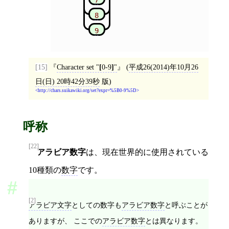
8
9
[15]
Character set "
[
0-9
]
"
(
平成26(2014)年10月26
日(日) 20時42分39秒
版)
http://chars.suikawiki.org/set?expr=%5B0-9%5D
呼称
[22]
アラビア数字
は、現在世界的に使用されている
10種類の
数字
です。
[2]
アラビア文字
としての数字も
アラビア数字
と呼ぶことが
ありますが、 ここでの
アラビア数字
とは異なります。