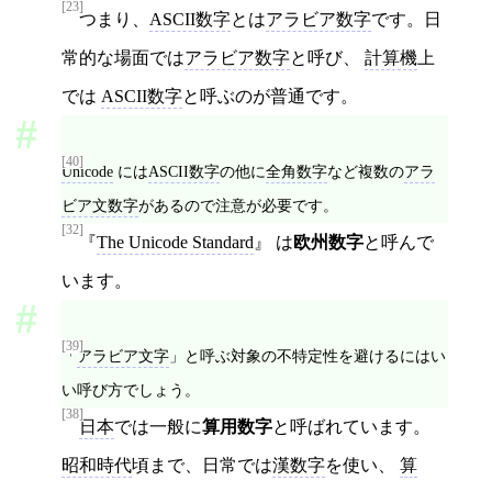
[23]
つまり、
ASCII数字
とは
アラビア数字
です。日
常的な場面では
アラビア数字
と呼び、
計算機
上
では
ASCII数字
と呼ぶのが普通です。
[40]
Unicode
には
ASCII数字
の他に
全角数字
など複数の
アラ
ビア文数字
があるので注意が必要です。
[32]
The Unicode Standard
は
欧州数字
と呼んで
います。
[39]
「
アラビア文字
」と呼ぶ対象の不特定性を避けるにはい
い呼び方でしょう。
[38]
日本
では一般に
算用数字
と呼ばれています。
昭和時代
頃まで、日常では
漢数字
を使い、
算