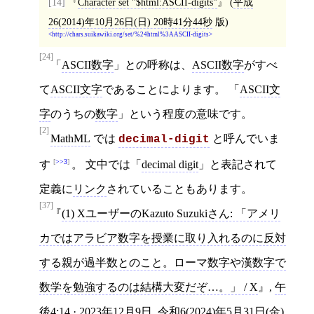
[14]
Character set "$html:ASCII-digits"
(
平成
26(2014)年10月26日(日) 20時41分44秒
版)
http://chars.suikawiki.org/set/%24html%3AASCII-digits
[24]
「
ASCII数字
」との呼称は、
ASCII数字
がすべ
て
ASCII文字
であることによります。 「
ASCII文
字
のうちの
数字
」という程度の意味です。
[2]
MathML
では
と呼んでいま
decimal-digit
>>3
す
。 文中では「
decimal digit
」と表記されて
定義に
リンク
されていることもあります。
[37]
(1) XユーザーのKazuto Suzukiさん: 「アメリ
カではアラビア数字を授業に取り入れるのに反対
する親が過半数とのこと。ローマ数字や漢数字で
数学を勉強するのは結構大変だぞ…。」 / X
,
午
後4:14 · 2023年12月9日
,
令和6(2024)年5月31日(金)