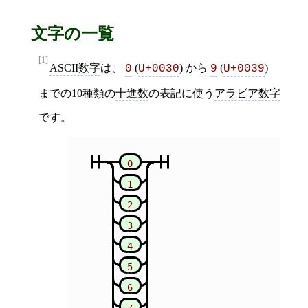
文字の一覧
[1]
ASCII数字
は、
(
) から
(
)
0
U+0030
9
U+0039
までの10種類の
十進数
の表記に使う
アラビア数字
です。
0
1
2
3
4
5
6
7