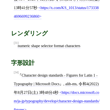
13時41分57秒
https://x.com/KS_1013/status/173338
4696699236860
レンダリング
[31]
numeric shape selector format characters
字形設計
[34]
Character design standards - Figures for Latin 1 -
Typography | Microsoft Docs
,
alib-ms
,
令和4(2022)
年8月27日(土) 3時48分4秒
https://docs.microsoft.co
m/ja-jp/typography/develop/character-design-standards/
figures