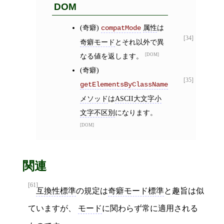
DOM
(奇癖)
属性
は
compatMode
[34]
奇癖モード
とそれ以外で異
なる値を返します。
DOM
(奇癖)
[35]
getElementsByClassName
メソッド
は
ASCII大文字小
文字不区別
になります。
DOM
関連
[61]
互換性標準
の規定は
奇癖モード標準
と趣旨は似
ていますが、
モード
に関わらず常に適用される