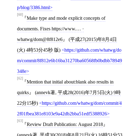
p/blog/3386.html
[60]
Make type and mode explicit concepts of
documents. Fixes https://www.… ·
whatwg/dom@8f812e6
(
平成27(2015)年8月4日
(火) 4時53分45秒
版)
https://github.com/whatwg/do
m/commit/8f812e6b16ba31270ba60568fb0bdbb78949
348e
[62]
Mention that initial about:blank also results in
quirks
(
annevk
著,
平成28(2016)年7月5日(火) 9時
22分15秒
)
https://github.com/whatwg/dom/commit/4
2f01fbea381e8103e9a42db2bba51edf5388926
[63]
Review Draft Publication: August 2018
(
annevk
著,
平成30(2018)年8月21日(火) 16時51分53