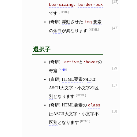
[45]
box-sizing
: 
border-box
です
HTML
(奇癖)
浮動
させた
要素
img
[47]
の
余白
が異なります
HTML
選択子
(奇癖)
と
の
:active
:hover
[29]
奇癖
>>10
(奇癖)
HTML要素
の
ID
は
[37]
ASCII大文字・小文字不区
別
となります
HTML
(奇癖)
HTML要素
の
class
[38]
は
ASCII大文字・小文字不
区別
となります
HTML