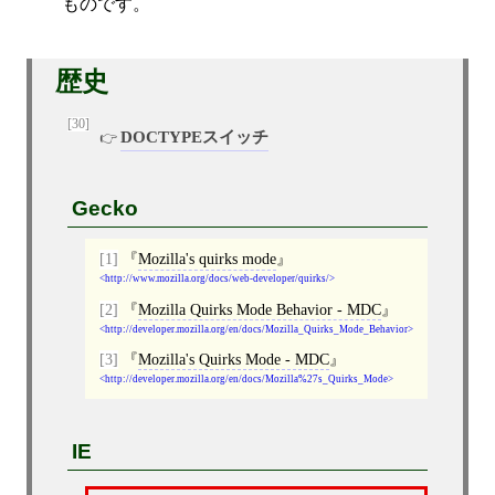
ものです。
歴史
[30]
DOCTYPEスイッチ
Gecko
[1]
Mozilla's quirks mode
http://www.mozilla.org/docs/web-developer/quirks/
[2]
Mozilla Quirks Mode Behavior - MDC
http://developer.mozilla.org/en/docs/Mozilla_Quirks_Mode_Behavior
[3]
Mozilla's Quirks Mode - MDC
http://developer.mozilla.org/en/docs/Mozilla%27s_Quirks_Mode
IE