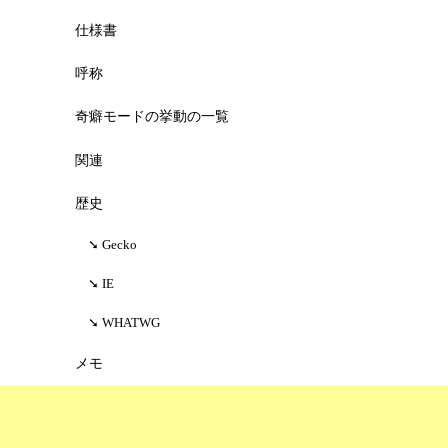
仕様書
呼称
奇癖モードの挙動の一覧
関連
歴史
Gecko
IE
WHATWG
メモ