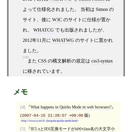
よって仕様化されました。 当初は Simon の
サイト、後に
W3C
のサイトに仕様が置か
れ、
WHATCG
でも出版されましたが、
2012年11月に
WHATWG
のサイトに置かれ
ました。
[18]
また
CSS
の構文解析の規定は
css3-syntax
に移されています。
メモ
[4]
What happens in Quirks Mode in web browsers?
(
版)
2007-04-15 21:28:57 +09:00
http://www.cs.tut.fi/~jkorpela/quirks-mode.html
[5]
IE5.xとIE6互換モードがidやclass名の大文字小