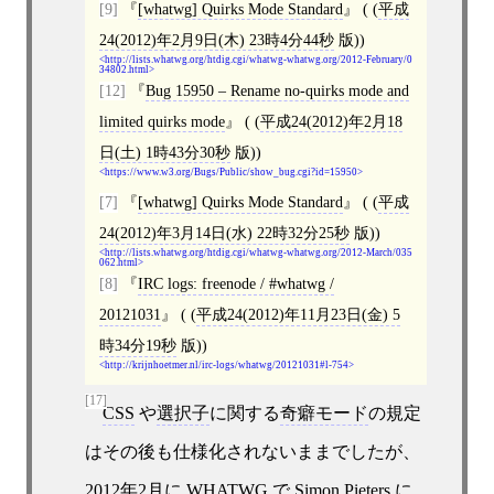
[9]
[
whatwg
]
Quirks Mode Standard
( (
平成
24(2012)年2月9日(木) 23時4分44秒
版))
http://lists.whatwg.org/htdig.cgi/whatwg-whatwg.org/2012-February/0
34802.html
[12]
Bug 15950 – Rename no-quirks mode and
limited quirks mode
( (
平成24(2012)年2月18
日(土) 1時43分30秒
版))
https://www.w3.org/Bugs/Public/show_bug.cgi?id=15950
[7]
[
whatwg
]
Quirks Mode Standard
( (
平成
24(2012)年3月14日(水) 22時32分25秒
版))
http://lists.whatwg.org/htdig.cgi/whatwg-whatwg.org/2012-March/035
062.html
[8]
IRC logs: freenode / #whatwg /
20121031
( (
平成24(2012)年11月23日(金) 5
時34分19秒
版))
http://krijnhoetmer.nl/irc-logs/whatwg/20121031#l-754
[17]
CSS
や
選択子
に関する
奇癖モード
の規定
はその後も仕様化されないままでしたが、
2012年2月に
WHATWG
で
Simon Pieters
に