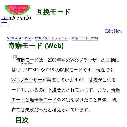
互換モード
三
Edit
New
SuikaWiki
>
Wiki
>
Webプラットフォーム
>
奇癖モード (Web)
奇癖モード (Web)
[13]
奇癖モード
は、2000年頃の
Webブラウザー
の挙動に
Quirks Mode
基づく
HTML
や
CSS
の解釈モードです。現在でも
Webブラウザー
が実装していますが、
著者
がこのモ
ードを用いるのは
不適合
とされています。また、
奇癖
モード
と
無奇癖モード
の区別を設けたこと自体、 現
在では失敗だったと考えられています。
目次