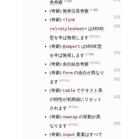
色奇癖
>>33
(奇癖)
無単位長奇癖
>>33
[32]
(奇癖)
<
link
[36]
は
MIME
rel
=
stylesheet
>
型
を半ば無視します
HTML
(奇癖)
は
MIME型
@import
[55]
を半ば無視します
>>54
(奇癖)
余白結合奇癖
HTML
[41]
(奇癖)
の
余白
が異なり
form
[42]
ます
HTML
(奇癖)
で
テキスト
系
table
[43]
の
特性
が
初期値
にリセット
されます
HTML
(奇癖)
の挙動が異
nowrap
[44]
なります
HTML
(奇癖)
要素
はすべて
input