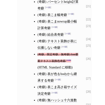
(奇癖)
パーセントheight計算
[21]
奇癖
>>10
(奇癖)
表こま幅奇癖
>>10
[22]
(奇癖)
表こまnowrap最小幅
[23]
計算奇癖
>>10
(奇癖)
結合表奇癖
>>10
[24]
(奇癖)
テキスト装飾が表に
[25]
伝播しない奇癖
>>10
(奇癖、限定奇癖、無奇癖)
font要
[26]
>>10
素テキスト装飾色奇癖
(
HTML Standard
に移動)
(奇癖)
表が色をbodyから継
[27]
承する奇癖
>>10
(奇癖)
表こま高さ箱サイズ
[28]
決定奇癖
>>10
(奇癖)
無ハッシュ十六進数
[31]