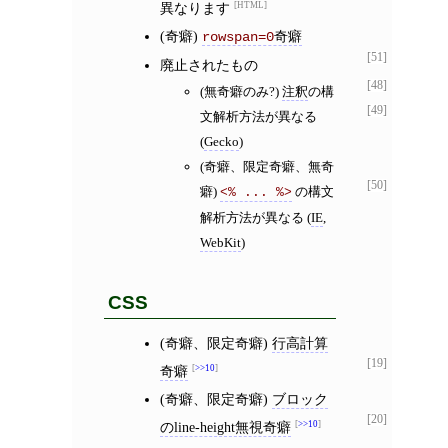
異なります
HTML
(奇癖)
奇癖
rowspan=0
[51]
廃止されたもの
[48]
(無奇癖のみ?)
注釈
の構
[49]
文解析方法が異なる
(
Gecko
)
(奇癖、限定奇癖、無奇
[50]
癖)
の構文
<% ... %>
解析方法が異なる (
IE
,
WebKit
)
CSS
(奇癖、限定奇癖)
行高計算
[19]
奇癖
>>10
(奇癖、限定奇癖)
ブロック
[20]
のline-height無視奇癖
>>10