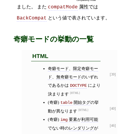
compatibility mode
ました。 また
属性
では
compatMode
という値で表されています。
BackCompat
奇癖モードの挙動の一覧
HTML
奇癖モード
、
限定奇癖モー
[39]
ド
、
無奇癖モード
のいずれ
であるかは
により
DOCTYPE
決まります
HTML
(奇癖)
開始タグ
の挙
table
[40]
動が異なります
HTML
(奇癖)
要素
が
利用可能
img
[46]
でない時の
レンダリング
が