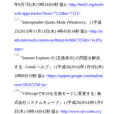
年6月7日(木) 0時24分0秒
版))
http://html5.org/tools/
web-apps-tracker?from=7122&to=7123
[57]
Interoperable Quirks Mode (Windows)
( (
平成
25(2013)年11月13日(水) 4時45分34秒
版))
http://m
sdn.microsoft.com/en-us/library/ie/hh673550(v=vs.85).
aspx
[58]
Internet Explorer の
[
互換表示
]
の問題を解決
する - Gmail ヘルプ
( (
平成26(2014)年1月9日(木)
18時8分19秒
版))
https://support.google.com/mail/an
swer/181472?hl=ja
[59]
VBScriptでIE10を互換モードに変更する | 株
式会社システムキューブ
( (
平成26(2014)年1月9
日(木) 18時14分42秒
版))
http://www.sys-cube.co.j