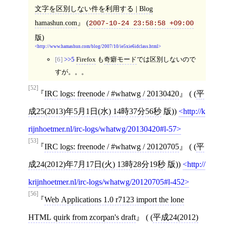
文字を区別しない件を利用する | Blog
hamashun.com
(
2007-10-24 23:58:58 +09:00
版)
http://www.hamashun.com/blog/2007/10/ie5xie6idclass.html
[6]
>>5
Firefox
も
奇癖モード
では区別しないので
すが。。。
[52]
IRC logs: freenode / #whatwg / 20130420
( (
平
成25(2013)年5月1日(水) 14時37分56秒
版))
http://k
rijnhoetmer.nl/irc-logs/whatwg/20130420#l-57
[53]
IRC logs: freenode / #whatwg / 20120705
( (
平
成24(2012)年7月17日(火) 13時28分19秒
版))
http://
krijnhoetmer.nl/irc-logs/whatwg/20120705#l-452
[56]
Web Applications 1.0 r7123 import the lone
HTML quirk from zcorpan's draft
( (
平成24(2012)