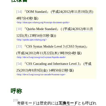
[14]
DOM Standard
(
平成24(2012)年11月19日(月)
4時7分43秒
版)
http://dom.spec.whatwg.org/#concept-document-quirks
[10]
Quirks Mode Standard
( (
平成24(2012)年11月
12日(月) 23時54分35秒
版))
http://quirks.spec.whatwg.org/
[33]
CSS Syntax Module Level 3 (CSS3 Syntax)
(
平成24(2012)年11月22日(木) 9時39分4秒
版)
http://dev.w3.org/csswg/css3-syntax/#quirks-mode
[54]
CSS Cascading and Inheritance Level 3
(
平成
25(2013)年8月9日(金) 14時50分23秒
版)
http://dev.w3.org/csswg/css-cascade/#content-type
呼称
[15]
奇癖モード
は歴史的には
互換モード
とも呼ばれ