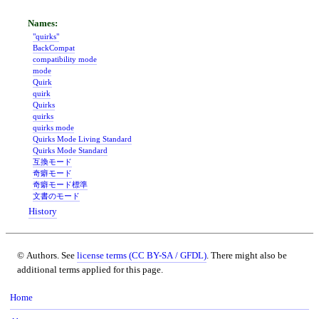
"quirks"
BackCompat
compatibility mode
mode
Quirk
quirk
Quirks
quirks
quirks mode
Quirks Mode Living Standard
Quirks Mode Standard
互換モード
奇癖モード
奇癖モード標準
文書のモード
History
© Authors. See
license terms (CC BY-SA / GFDL)
. There might also be
additional terms applied for this page.
Home