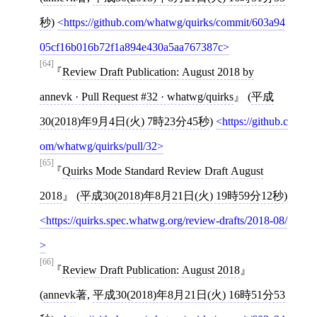
秒
)
https://github.com/whatwg/quirks/commit/603a94
05cf16b016b72f1a894e430a5aa767387c
[64]
Review Draft Publication: August 2018 by
annevk · Pull Request #32 · whatwg/quirks
(
平成
30(2018)年9月4日(火) 7時23分45秒
)
https://github.c
om/whatwg/quirks/pull/32
[65]
Quirks Mode Standard Review Draft August
2018
(
平成30(2018)年8月21日(火) 19時59分12秒
)
https://quirks.spec.whatwg.org/review-drafts/2018-08/
[66]
Review Draft Publication: August 2018
(
annevk
著,
平成30(2018)年8月21日(火) 16時51分53