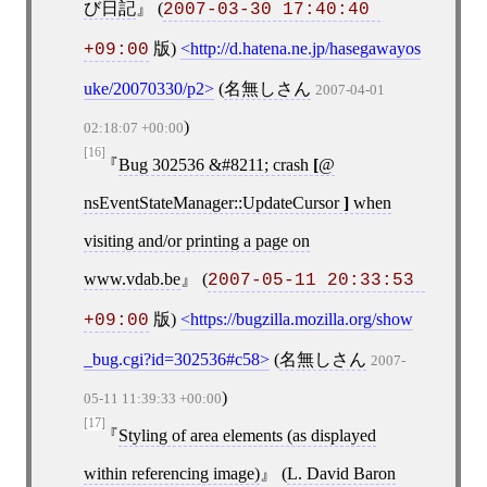
び日記
(
2007-03-30 17:40:40 
版)
http://d.hatena.ne.jp/hasegawayos
+09:00
uke/20070330/p2
(
名無しさん
2007-04-01
)
02:18:07 +00:00
[16]
Bug 302536 &#8211; crash
[
@
nsEventStateManager::UpdateCursor
]
when
visiting and/or printing a page on
www.vdab.be
(
2007-05-11 20:33:53 
版)
https://bugzilla.mozilla.org/show
+09:00
_bug.cgi?id=302536#c58
(
名無しさん
2007-
)
05-11 11:39:33 +00:00
[17]
Styling of area elements (as displayed
within referencing image)
(
L. David Baron