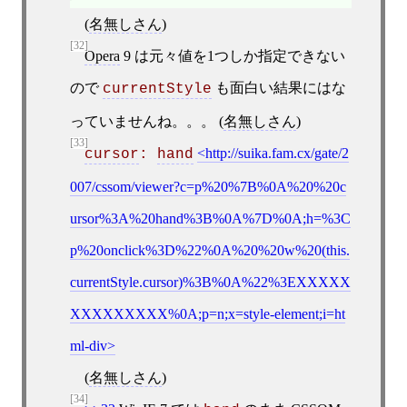
(
名無しさん
)
[32]
Opera
9 は元々値を1つしか指定できない
ので
も面白い結果にはな
currentStyle
っていませんね。。。 (
名無しさん
)
[33]
http://suika.fam.cx/gate/2
cursor
: 
hand
007/cssom/viewer?c=p%20%7B%0A%20%20c
ursor%3A%20hand%3B%0A%7D%0A;h=%3C
p%20onclick%3D%22%0A%20%20w%20(this.
currentStyle.cursor)%3B%0A%22%3EXXXXX
XXXXXXXXX%0A;p=n;x=style-element;i=ht
ml-div
(
名無しさん
)
[34]