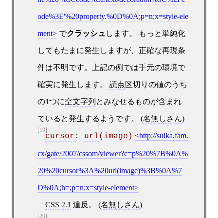
ode%3E'%20property.%0D%0A;p=n;x=style-ele
ment
で
クラッシュ
します。 もっと単純化
してもたまに発生しますが、正確な再現条
件は不明です。上記の例では手元の環境で
確実に発生します。
読点
区切りの値のうち
の1つに
空文字列
とみなせるものが含まれ
ていると発生するようです。 (
名無しさん
)
[19]
http://suika.fam.
cursor
: 
url
(image)
cx/gate/2007/cssom/viewer?c=p%20%7B%0A%
20%20cursor%3A%20url(image)%3B%0A%7
D%0A;h=;p=n;x=style-element
CSS 2.1
違反。 (
名無しさん
)
[20]