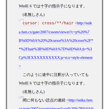
WinIE 6
では
十字
の
指示子
になります。
(
名無しさん
)
[27]
http://suik
cursor
: cross/**/hair
a.fam.cx/gate/2007/cssom/viewer?c=p%20%7
B%0D%0A%20%20cursor%3A%20cross%2F*
*%2Fhair%3B%0D%0A%7D%0D%0A;h=%3
Cp%3EXXXXXXXXXX;p=n;x=style-element
このように途中に
注釈
が入っていても
WinIE 6
では
十字
の
指示子
になります。
(
名無しさん
)
[28]
間に何もない
読点
の連続
http://suika.fam.
cx/gate/2007/cssom/viewer?c=p%20%7B%0A%