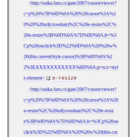
http://suika.fam.cx/gate/2007/cssom/viewer?
c=p%20%7B%0D%0A%20%20cursor%3A%2
0%20%20url(crosshair)%2C%20e-resize%2C%
20n-resize%3B%0D%0A%7D%0D%0A;h=%3
Cp%20onclick%3D%22%0D%0A%20%20w%
20(this.currentStyle.cursor)%3B%0D%0A%2
2%3EXXXXXXXXXXX%0D%0A;p=n;x=styl
e-element
は
e-resize
http://suika.fam.cx/gate/2007/cssom/viewer?
c=p%20%7B%0D%0A%20%20cursor%3A%20
n-resize%2C%20url(crosshair)%2C%20e-resiz
e%3B%0D%0A%7D%0D%0A;h=%3Cp%20on
click%3D%22%0D%0A%20%20w%20(this.cur