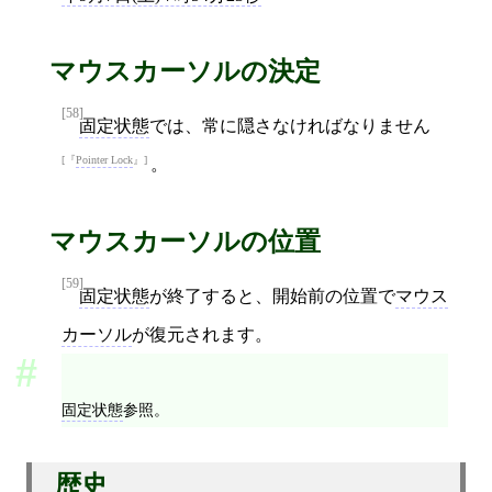
マウスカーソルの決定
[58]
固定状態
では、常に隠さなければなりません
Pointer Lock
。
マウスカーソルの位置
[59]
固定状態
が終了すると、開始前の位置で
マウス
カーソル
が復元されます。
固定状態
参照。
歴史