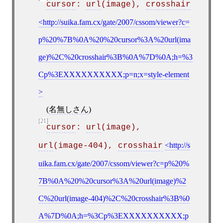
cursor
: 
url
(image), 
crosshair
http://suika.fam.cx/gate/2007/cssom/viewer?c=
p%20%7B%0A%20%20cursor%3A%20url(ima
ge)%2C%20crosshair%3B%0A%7D%0A;h=%3
Cp%3EXXXXXXXXXX;p=n;x=style-element
(
名無しさん
)
[21]
cursor
: 
url
(image), 
http://s
url
(image-404), 
crosshair
uika.fam.cx/gate/2007/cssom/viewer?c=p%20%
7B%0A%20%20cursor%3A%20url(image)%2
C%20url(image-404)%2C%20crosshair%3B%0
A%7D%0A;h=%3Cp%3EXXXXXXXXXX;p