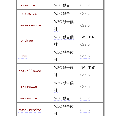
W3C
勧告
CSS 2
n-resize
W3C
勧告
CSS 2
ne-resize
W3C
勧告候
nesw-resize
CSS 3
補
W3C
勧告候
[WinIE 6],
no-drop
補
CSS 3
W3C
勧告候
none
CSS 3
補
W3C
勧告候
[WinIE 6],
not-allowed
補
CSS 3
W3C
勧告候
ns-resize
CSS 3
補
W3C
勧告
CSS 2
nw-resize
W3C
勧告候
nwse-resize
CSS 3
補