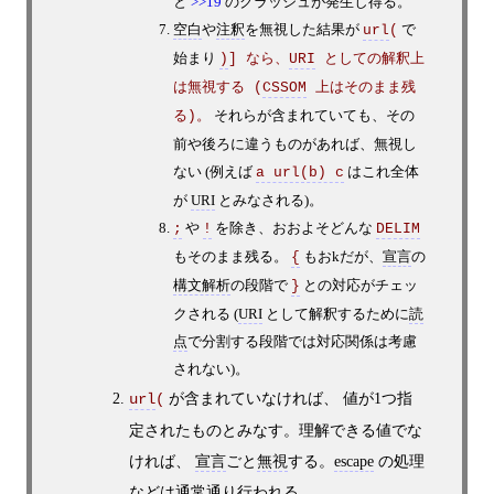
と
>>19
のクラッシュが発生し得る。
空白
や
注釈
を無視した結果が
で
url
(
始まり
)
] なら、
URI
 としての解釈上
は無視する (
CSSOM
 上はそのまま残
それらが含まれていても、その
る)。
前や後ろに違うものがあれば、無視し
ない (例えば
はこれ全体
a url(b) c
が
URI
とみなされる)。
や
を除き、おおよそどんな
;
!
DELIM
もそのまま残る。
もおkだが、
宣言
の
{
構文解析
の段階で
との対応がチェッ
}
クされる (
URI
として解釈するために
読
点
で分割する段階では対応関係は考慮
されない)。
が含まれていなければ、 値が1つ指
url
(
定されたものとみなす。理解できる値でな
ければ、
宣言
ごと
無視
する。
escape
の処理
などは通常通り行われる。