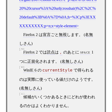
20%20cursor%3A%20url(crosshair)%2C%2C%
20default%3B%0A%7D%0A;h=%3Cp%3EXX
XXXXXXXX;p=n;x=style-element
Firefox
2 は
宣言
ごと
無視
します。 (
名無
しさん
)
[29]
Firefox
2 では
読点
は
のあとに
space
1
,
つに
正規化
されます。 (
名無しさん
)
[30]
WinIE 6
の
で得られる
currentStyle
のは実際に使っている値だけのようです。
(
名無しさん
)
[31]
候補がいくつかあるときにどれが使われ
るのかはよくわかりません。