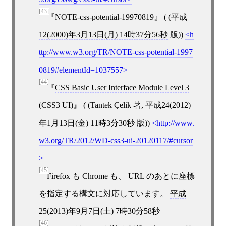
[43]
NOTE-css-potential-19970819
( (
平成
12(2000)年3月13日(月) 14時37分56秒
版))
h
ttp://www.w3.org/TR/NOTE-css-potential-1997
0819#elementId=1037557
[44]
CSS Basic User Interface Module Level 3
(CSS3 UI)
( (
Tantek Çelik
著,
平成24(2012)
年1月13日(金) 11時3分30秒
版))
http://www.
w3.org/TR/2012/WD-css3-ui-20120117/#cursor
[45]
Firefox
も
Chrome
も、
URL
のあとに座標
を指定する構文に対応しています。
平成
25(2013)年9月7日(土) 7時30分58秒
[46]