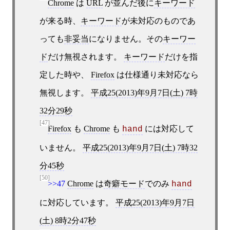
Chrome
は
URL
が並んだ後に
キーワード
が来る時、
キーワード
が未対応のものであ
っても
非妥当
になりません。その
キーワー
ド
だけ無視されます。
キーワード
だけを指
定した時や、
Firefox
は仕様通り未対応なら
無視します。
平成25(2013)年9月7日(土) 7時
32分29秒
[47]
Firefox
も
Chrome
も
には対応して
hand
いません。
平成25(2013)年9月7日(土) 7時32
分45秒
[50]
>>47
Chrome
は
奇癖モード
でのみ
hand
に対応しています。
平成25(2013)年9月7日
(土) 8時2分47秒