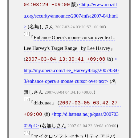
版)
http://www.mozill
04:08:29 +09:00
a.org/security/announce/2007/mfsa2007-04.html
(
名無しさん
)
2007-02-24 03:20:57 +00:00
[11]
Enhance Opera's mouse cursor over text -
Lee Harvey's Target Range - by Lee Harvey
(
版)
2007-03-04 13:30:41 +09:00
http://my.opera.com/Lee_Harvey/blog/2007/03/0
3/enhance-opera-s-mouse-cursor-over-text
(
名
無しさん
)
2007-03-04 04:34:16 +00:00
[12]
d:id:quaa
(
2007-03-05 03:42:27 
版)
http://d.hatena.ne.jp/quaa/200703
+09:00
05#p1
(
名無しさん
)
2007-03-04 22:39:08 +00:00
[13]
マイクロソフト セキュリティ アドバ