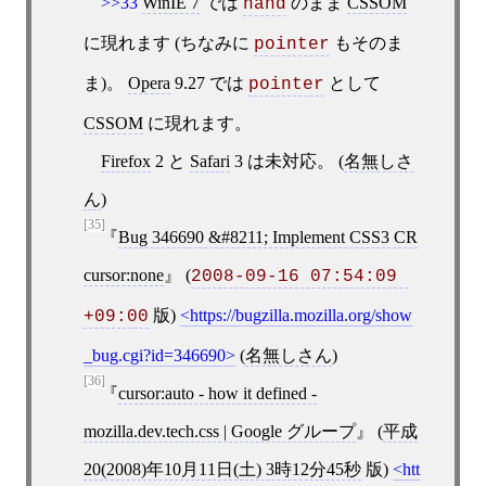
>>33
WinIE 7
では
のまま
CSSOM
hand
に現れます (ちなみに
もそのま
pointer
ま)。
Opera
9.27 では
として
pointer
CSSOM
に現れます。
Firefox
2 と
Safari
3 は未対応。 (
名無しさ
ん
)
[35]
Bug 346690 &#8211; Implement CSS3 CR
cursor:none
(
2008-09-16 07:54:09 
版)
https://bugzilla.mozilla.org/show
+09:00
_bug.cgi?id=346690
(
名無しさん
)
[36]
cursor:auto - how it defined -
mozilla.dev.tech.css | Google グループ
(
平成
20(2008)年10月11日(土) 3時12分45秒
版)
htt