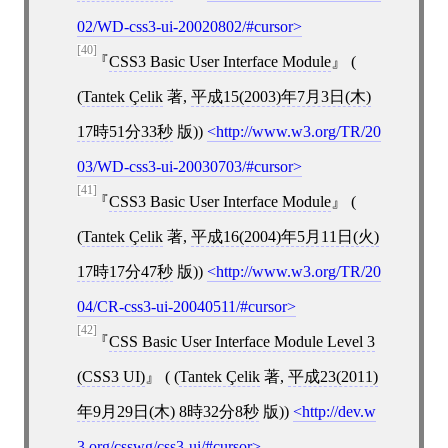
02/WD-css3-ui-20020802/#cursor
[40]
CSS3 Basic User Interface Module
(
(
Tantek Çelik
著,
平成15(2003)年7月3日(木)
17時51分33秒
版))
http://www.w3.org/TR/20
03/WD-css3-ui-20030703/#cursor
[41]
CSS3 Basic User Interface Module
(
(
Tantek Çelik
著,
平成16(2004)年5月11日(火)
17時17分47秒
版))
http://www.w3.org/TR/20
04/CR-css3-ui-20040511/#cursor
[42]
CSS Basic User Interface Module Level 3
(CSS3 UI)
( (
Tantek Çelik
著,
平成23(2011)
年9月29日(木) 8時32分8秒
版))
http://dev.w
3.org/csswg/css3-ui/#cursor