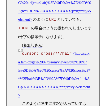
C%20url(crosshair)%3B%0D%0A%7D%0D%0
A;h=%3Cp%3EXXXXXXXXXX;p=n;x=style-
element
のように
としていても、
URI
の場合のように扱われてしまいます
IDENT
(
十字
の
指示子
になります)。
(
名無しさん
)
[26]
http://suik
cursor
: cross/**/hair
a.fam.cx/gate/2007/cssom/viewer?c=p%20%7
B%0D%0A%20%20cursor%3A%20cross%2F*
*%2Fhair%3B%0D%0A%7D%0D%0A;h=%3
Cp%3EXXXXXXXXXX;p=n;x=style-element
このように途中に
注釈
が入っていても