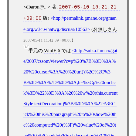
<dbaron@...>
著,
2007-05-10 18:21:21 
版)
http://permalink.gmane.org/gman
+09:00
e.org.w3c.whatwg.discuss/10563
(
名無しさん
)
2007-05-11 11:42:39 +00:00
[18]
手元の
WinIE 6
では
http://suika.fam.cx/gat
e/2007/cssom/viewer?c=p%20%7B%0D%0A%
20%20cursor%3A%20%20url()%2C%2C%3
B%0D%0A%7D%0D%0A;h=%3Cp%20onclic
k%3D%22%0D%0A%20%20w%20(this.current
Style.textDecoration)%3B%0D%0A%22%3ECl
ick%20this%20paragraph%20to%20show%20th
e%20computed%20(%3F)%20value%20of%20t
he%20'%3Ccode%3Etext-decoration%3C%2Fc