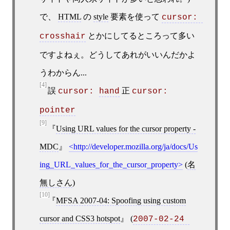
で、
HTML
の
style
要素を使って
cursor: 
とかにしてるところって多い
crosshair
ですよねぇ。どうしてあれがいいんだかよ
うわからん...
[4]
誤
正
cursor: 
hand
cursor: 
pointer
[9]
Using URL values for the cursor property -
MDC
http://developer.mozilla.org/ja/docs/Us
ing_URL_values_for_the_cursor_property
(
名
無しさん
)
[10]
MFSA 2007-04: Spoofing using custom
cursor and CSS3 hotspot
(
2007-02-24 