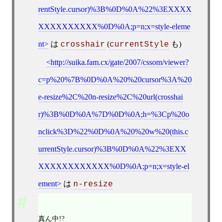
rentStyle.cursor)%3B%0D%0A%22%3EXXXX
XXXXXXXXXX%0D%0A;p=n;x=style-eleme
nt
は
(
も)
crosshair
currentStyle
http://suika.fam.cx/gate/2007/cssom/viewer?
c=p%20%7B%0D%0A%20%20cursor%3A%20
e-resize%2C%20n-resize%2C%20url(crosshai
r)%3B%0D%0A%7D%0D%0A;h=%3Cp%20o
nclick%3D%22%0D%0A%20%20w%20(this.c
urrentStyle.cursor)%3B%0D%0A%22%3EXX
XXXXXXXXXXXX%0D%0A;p=n;x=style-el
ement
は
n-resize
真ん中!?