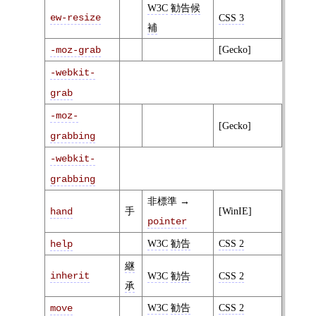
W3C
勧告候
ew-resize
CSS 3
補
[Gecko]
-moz-grab
-webkit-
grab
-moz-
[Gecko]
grabbing
-webkit-
grabbing
非標準 →
手
[WinIE]
hand
pointer
W3C
勧告
CSS 2
help
継
inherit
W3C
勧告
CSS 2
承
W3C
勧告
CSS 2
move