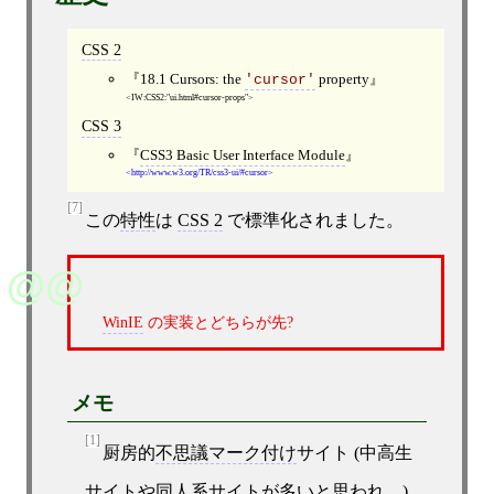
CSS 2
18.1 Cursors: the
property
'cursor'
IW:CSS2:"ui.html#cursor-props"
CSS 3
CSS3 Basic User Interface Module
http://www.w3.org/TR/css3-ui/#cursor
[7]
この
特性
は
CSS 2
で標準化されました。
WinIE
の実装とどちらが先?
メモ
[1]
厨房的
不思議マーク付け
サイト (中高生
サイトや同人系サイトが多いと思われ。)