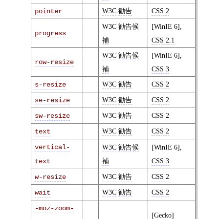
W3C
勧告
CSS 2
pointer
W3C
勧告候
[WinIE 6],
progress
補
CSS 2.1
W3C
勧告候
[WinIE 6],
row-resize
補
CSS 3
W3C
勧告
CSS 2
s-resize
W3C
勧告
CSS 2
se-resize
W3C
勧告
CSS 2
sw-resize
W3C
勧告
CSS 2
text
vertical-
W3C
勧告候
[WinIE 6],
補
CSS 3
text
W3C
勧告
CSS 2
w-resize
W3C
勧告
CSS 2
wait
-moz-zoom-
[Gecko]