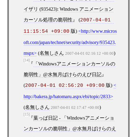
イザリ (935423): Windows アニメーション
カーソル処理の脆弱性
(
2007-04-01 
版)
http://www.micros
11:15:54 +09:00
oft.com/japan/technet/security/advisory/935423.
mspx
(
名無しさん
)
2007-04-01 02:16:12 +00:00
[14]
「Windowsアニメーションカーソルの
脆弱性」@水無月ばけらのえび日記
(
版)
2007-04-01 02:56:20 +09:00
http://bakera.jp/hatomaru.aspx/ebi/topic/2833
(
名無しさん
)
2007-04-01 02:17:47 +00:00
[15]
葉っぱ日記 - 「Windowsアニメーショ
ンカーソルの脆弱性」@水無月ばけらのえ