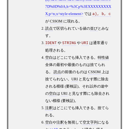
7D%0D%0A;h=%3Cp%3EXXXXXXXXX
X;p=n;x=style-element
では
a), b, c
が
CSSOM
に現れる。
読点
で区切られている値の
並び
とみな
す。
や
や
は通常通り
IDENT
STRING
URI
処理される。
空白
はどこにでも挿入できる。
特性値
全体の最初や最後のものは捨てられ
る。
読点
の前後のものは
CSSOM
上は
捨てられない。
URI
と見なす際に除去
される模様 (要検証)。それ以外の途中
の
空白
は
URI
と見なす際にも除去され
ない模様 (要検証)。
注釈
はどこにでも挿入できる。捨てら
れる。
空白
や
注釈
を無視して
空文字列
になる