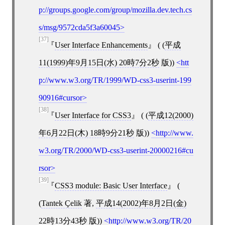
p://groups.google.com/group/mozilla.dev.tech.cs
s/msg/9572cda5f3a60045
[37]
User Interface Enhancements
( (
平成
11(1999)年9月15日(水) 20時7分2秒
版))
htt
p://www.w3.org/TR/1999/WD-css3-userint-199
90916#cursor
[38]
User Interface for CSS3
( (
平成12(2000)
年6月22日(木) 18時9分21秒
版))
http://www.
w3.org/TR/2000/WD-css3-userint-20000216#cu
rsor
[39]
CSS3 module: Basic User Interface
(
(
Tantek Çelik
著,
平成14(2002)年8月2日(金)
22時13分43秒
版))
http://www.w3.org/TR/20