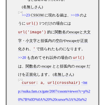
(
名無しさん
)
[24]
>>23
CSSOM
に現れる値は、
>>19
のよ
うに
1つだけの場合には
url
()
的に
関数名
の
escape
と
大文
url
('image')
字
・
小文字
と括弧内の
空白
や
escape
が
正規
化
され、
で括られたものになります。
'
>>20
も含めてそれ以外の場合の
url
()
は、
関数名
の
escape
とと括弧内の
escape
だ
けを
正規化
します。 (
名無しさん
)
[25]
htt
cursor
: a, 
url
(
crosshair
)
p://suika.fam.cx/gate/2007/cssom/viewer?c=p%2
0%7B%0D%0A%20%20cursor%3A%20a%2