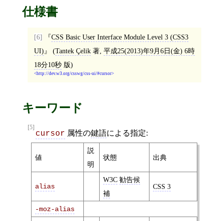
仕様書
[6]
CSS Basic User Interface Module Level 3 (CSS3
UI)
(
Tantek Çelik
著,
平成25(2013)年9月6日(金) 6時
18分10秒
版)
http://dev.w3.org/csswg/css-ui/#cursor
キーワード
[5]
属性の
鍵語
による指定:
cursor
説
値
状態
出典
明
W3C
勧告候
alias
CSS 3
補
-moz-alias