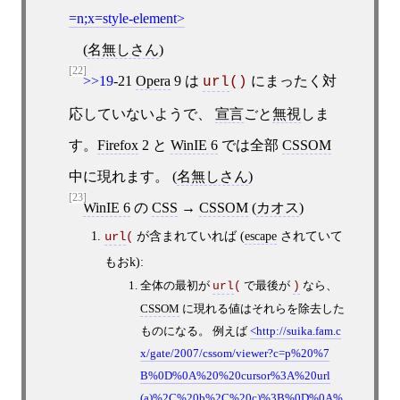
=n;x=style-element
(
名無しさん
)
[22]
>>19
-21
Opera
9 は
にまったく対
url
()
応していないようで、
宣言
ごと
無視
しま
す。
Firefox
2 と
WinIE 6
では全部
CSSOM
中に現れます。 (
名無しさん
)
[23]
WinIE 6
の
CSS
→
CSSOM
(
カオス
)
が含まれていれば (
escape
されていて
url
(
もおk):
全体の最初が
で最後が
なら、
url
(
)
CSSOM
に現れる値はそれらを除去した
ものになる。 例えば
http://suika.fam.c
x/gate/2007/cssom/viewer?c=p%20%7
B%0D%0A%20%20cursor%3A%20url
(a)%2C%20b%2C%20c)%3B%0D%0A%