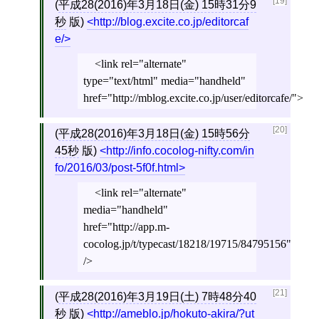
[19]
(
平成28(2016)年3月18日(金) 15時31分9
秒
版)
http://blog.excite.co.jp/editorcaf
e/
<link rel="alternate"
type="text/html" media="handheld"
href="http://mblog.excite.co.jp/user/editorcafe/">
[20]
(
平成28(2016)年3月18日(金) 15時56分
45秒
版)
http://info.cocolog-nifty.com/in
fo/2016/03/post-5f0f.html
<link rel="alternate"
media="handheld"
href="http://app.m-
cocolog.jp/t/typecast/18218/19715/84795156"
/>
[21]
(
平成28(2016)年3月19日(土) 7時48分40
秒
版)
http://ameblo.jp/hokuto-akira/?ut