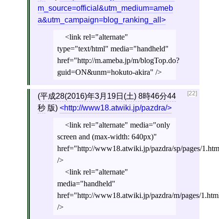
m_source=official&utm_medium=ameb
a&utm_campaign=blog_ranking_all
<link rel="alternate"
type="text/html" media="handheld"
href="http://m.ameba.jp/m/blogTop.do?
guid=ON&unm=hokuto-akira" />
[22]
(
平成28(2016)年3月19日(土) 8時46分44
秒
版)
http://www18.atwiki.jp/pazdra/
<link rel="alternate" media="only
screen and (max-width: 640px)"
href="http://www18.atwiki.jp/pazdra/sp/pages/1.htm
/>
<link rel="alternate"
media="handheld"
href="http://www18.atwiki.jp/pazdra/m/pages/1.htm
/>