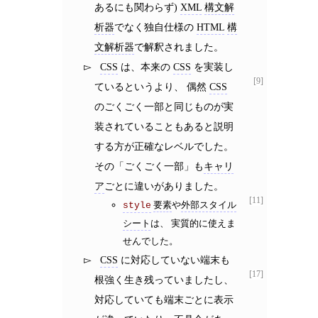
あるにも関わらず)
XML
構文解
析器
でなく独自仕様の
HTML
構
文解析器
で解釈されました。
CSS
は、本来の
CSS
を実装し
[9]
ているというより、 偶然
CSS
のごくごく一部と同じものが実
装されていることもあると説明
する方が正確なレベルでした。
その「ごくごく一部」も
キャリ
ア
ごとに違いがありました。
[11]
要素
や
外部スタイル
style
シート
は、 実質的に使えま
せんでした。
CSS
に対応していない端末も
[17]
根強く生き残っていましたし、
対応していても端末ごとに表示