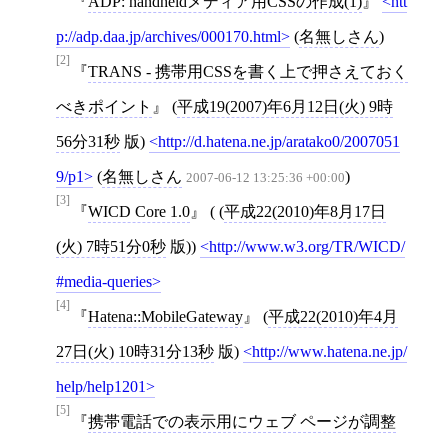
ADP: handheldメディア用CSSの作成(1)
htt
p://adp.daa.jp/archives/000170.html
(
名無しさん
)
[2]
TRANS - 携帯用CSSを書く上で押さえておく
べきポイント
(
平成19(2007)年6月12日(火) 9時
56分31秒
版)
http://d.hatena.ne.jp/aratako0/2007051
9/p1
(
名無しさん
)
2007-06-12 13:25:36 +00:00
[3]
WICD Core 1.0
( (
平成22(2010)年8月17日
(火) 7時51分0秒
版))
http://www.w3.org/TR/WICD/
#media-queries
[4]
Hatena::MobileGateway
(
平成22(2010)年4月
27日(火) 10時31分13秒
版)
http://www.hatena.ne.jp/
help/help1201
[5]
携帯電話での表示用にウェブ ページが調整