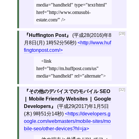
media="handheld" type="text/html"
href="http://www.omusubi-
estate.com/" />
[28]
Huffington Post
(
平成28(2016)年8
月8日(月) 1時52分56秒
)
http://www.huf
fingtonpost.com/
<link
href="http://m.huffpost.com/us"
media="handheld" rel="alternate">
[32]
その他のデバイスでのモバイル SEO
| Mobile Friendly Websites | Google
Developers
(
平成29(2017)年1月5日
(木) 9時51分14秒
)
https://developers.g
oogle.com/webmasters/mobile-sites/mo
bile-seo/other-devices?hl=ja