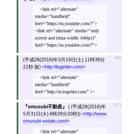
<link rel="alternate"
media="handheld"
href="https://m.youtube.com/?">
<link rel="alternate" media="only
screen and (max-width: 640px)"
href="https://m.youtube.com/?">
[26]
(
平成28(2016)年3月19日(土) 11時39分
21秒
版)
http://togetter.com/
<link rel="alternate"
media="handheld"
href="http://m.togetter.com/" />
[27]
omusubi不動産
( (
平成28(2016)年
5月31日(火) 6時28分20秒
))
http://www.
omusubi-estate.com/
<link rel="alternate"