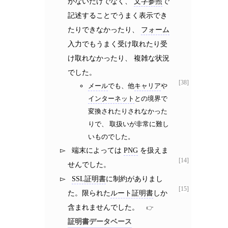
がないだけでなく、
文字参照
で
記述することでうまく表示でき
たりできなかったり、
フォーム
入力でもうまく受け取れたり受
け取れなかったり、 複雑な状況
でした。
[38]
メール
でも、他
キャリア
や
インターネット
との境界で
変換されたりされなかった
りで、 取扱いが非常に難し
いものでした。
端末によっては
PNG
を扱えま
[14]
せんでした。
SSL証明書
に制約がありまし
[15]
た。限られた
ルート証明書
しか
含まれませんでした。
証明書データベース