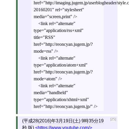
href="http://imaging.jugem.jp/userblogheader/style.c
20160201" rel="stylesheet"
media="screen,print" />
<link rel="alternate"
type="application/rss+xml"
title="RSS"
href="http://reoncyan.jugem.jp/?
mode=rss" />
<link rel="alternate"
type="application/atom+xml"
href="http://reoncyan.jugem.jp/?
mode=atom" />
<link rel="alternate"
media="handheld"
type="application/xhtml+xml"
href="http://reoncyan.jugem.jp/" />
[25]
(
平成28(2016)年3月19日(土) 9時35分19
秒
版)
https://www.youtube.com/