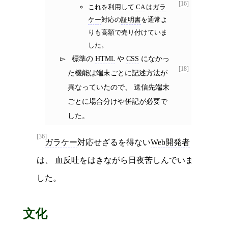
[16]
これを利用して
CA
は
ガラ
ケー
対応の
証明書
を通常よ
りも高額で売り付けていま
した。
標準の
HTML
や
CSS
になかっ
[18]
た機能は端末ごとに記述方法が
異なっていたので、 送信先端末
ごとに場合分けや併記が必要で
した。
[36]
ガラケー
対応せざるを得ない
Web開発者
は、 血反吐をはきながら日夜苦しんでいま
した。
文化