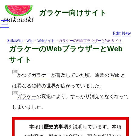
ガラケー向けサイト
三
Edit
New
SuikaWiki
>
Wiki
>
Webサイト
>
ガラケーのWebブラウザーとWebサイト
ガラケーのWebブラウザーとWeb
サイト
[29]
かつて
ガラケー
が普及していた頃、通常の
Web
と
は異なる
独特の世界
が広がっていました。
[35]
ガラケー
の衰退により、すっかり消えてなくなって
しまいました。
本項は
歴史的事項
を説明しています。本項