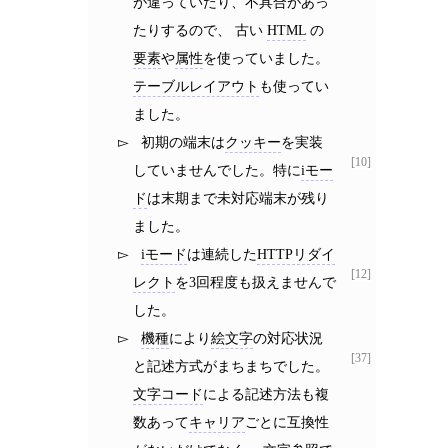
が違っていたり、不具合があっ
たりするので、 古い
HTML
の
要素
や
属性
を使っていました。
テーブルレイアウト
も使ってい
ました。
初期の端末は
クッキー
を実装
[10]
していませんでした。特に
iモー
ド
は末期まで未対応端末が残り
ました。
iモード
は連続した
HTTPリダイ
[12]
レクト
を3回程度も扱えませんで
した。
機種
により
絵文字
の対応状況
[37]
と記述方式がまちまちでした。
文字コード
による記述方法も複
数あって
キャリア
ごとに互換性