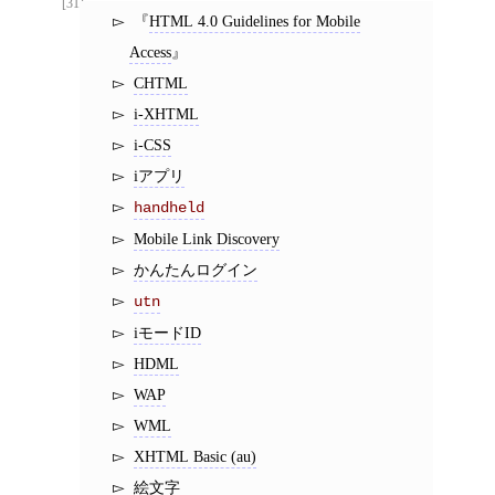
[31]
HTML 4.0 Guidelines for Mobile
Access
CHTML
i-XHTML
i-CSS
iアプリ
handheld
Mobile Link Discovery
かんたんログイン
utn
iモードID
HDML
WAP
WML
XHTML Basic (au)
絵文字