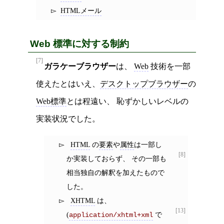
HTMLメール
Web 標準に対する制約
[7]
ガラケーブラウザー
は、
Web
技術を一部
使えたとはいえ、
デスクトップブラウザー
の
Web標準
とは程遠い、 恥ずかしいレベルの
実装状況でした。
HTML
の
要素
や
属性
は一部し
[8]
か実装しておらず、 その一部も
相当独自の解釈を加えたもので
した。
XHTML
は、
[13]
(
で
application/xhtml+xml