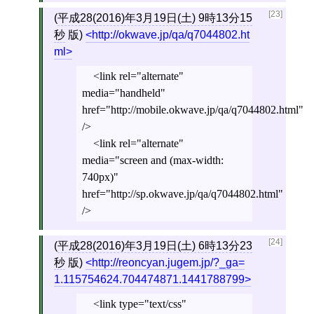
[23]
(
平成28(2016)年3月19日(土) 9時13分15
秒
版)
http://okwave.jp/qa/q7044802.ht
ml
<link rel="alternate"
media="handheld"
href="http://mobile.okwave.jp/qa/q7044802.html"
/>
<link rel="alternate"
media="screen and (max-width:
740px)"
href="http://sp.okwave.jp/qa/q7044802.html"
/>
[24]
(
平成28(2016)年3月19日(土) 6時13分23
秒
版)
http://reoncyan.jugem.jp/?_ga=
1.115754624.704474871.1441788799
<link type="text/css"