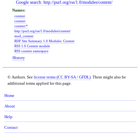
Google search:
http://purl.org/rss/1.0/modules/content/
content
content:
content:*
http://purl.org/rss/1.0/modules/content/
mod_content
RDF Site Summary 1.0 Modules: Content
RSS 1.0 Content module
RSS content namespace
History
© Authors. See
license terms (CC BY-SA / GFDL)
. There might also be
additional terms applied for this page.
Home
About
Help
Contact