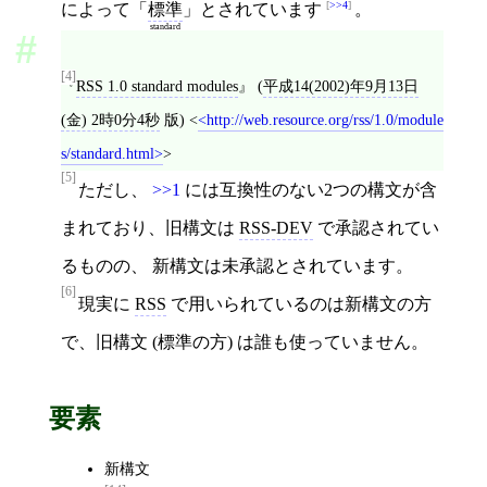
>>4
によって「
標準
」とされています
。
standard
[4]
RSS 1.0 standard modules
(
平成14(2002)年9月13日
(金) 2時0分4秒
版)
<
http://web.resource.org/rss/1.0/module
s/standard.html
>
[5]
ただし、
>>1
には互換性のない2つの構文が含
まれており、旧構文は
RSS-DEV
で承認されてい
るものの、 新構文は未承認とされています。
[6]
現実に
RSS
で用いられているのは新構文の方
で、旧構文 (標準の方) は誰も使っていません。
要素
新構文