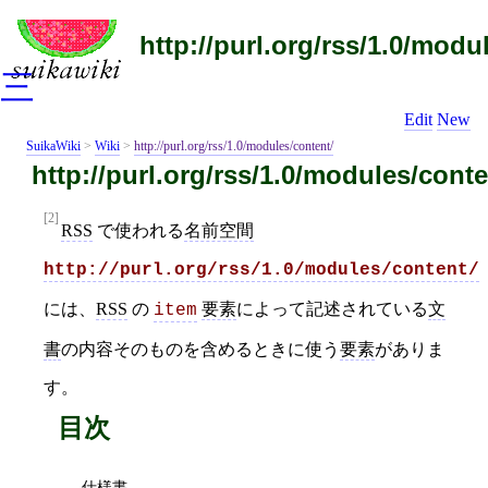
http://purl.org/rss/1.0/modu
三
Edit
New
SuikaWiki
>
Wiki
>
http://purl.org/rss/1.0/modules/content/
http://purl.org/rss/1.0/modules/conte
[2]
RSS
で使われる
名前空間
http://purl.org/rss/1.0/modules/content/
には、
RSS
の
要素
によって記述されている
文
item
書
の内容そのものを含めるときに使う
要素
がありま
す。
目次
仕様書