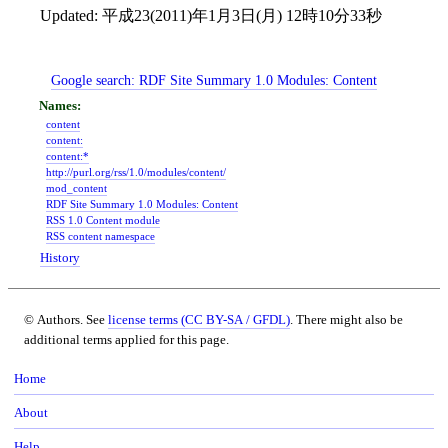
Updated:
平成23(2011)年1月3日(月) 12時10分33秒
Google search:
RDF Site Summary 1.0 Modules: Content
content
content:
content:*
http://purl.org/rss/1.0/modules/content/
mod_content
RDF Site Summary 1.0 Modules: Content
RSS 1.0 Content module
RSS content namespace
History
© Authors. See
license terms (CC BY-SA / GFDL)
. There might also be
additional terms applied for this page.
Home
About
Help