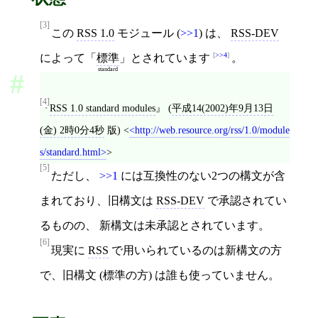
[3]
この
RSS 1.0
モジュール (
>>1
) は、
RSS-DEV
>>4
によって「
標準
」とされています
。
standard
[4]
RSS 1.0 standard modules
(
平成14(2002)年9月13日
(金) 2時0分4秒
版)
<
http://web.resource.org/rss/1.0/module
s/standard.html
>
[5]
ただし、
>>1
には互換性のない2つの構文が含
まれており、旧構文は
RSS-DEV
で承認されてい
るものの、 新構文は未承認とされています。
[6]
現実に
RSS
で用いられているのは新構文の方
で、旧構文 (標準の方) は誰も使っていません。