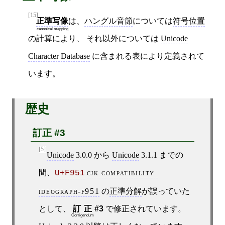
[15]
正準写像
は、
ハングル音節
については
符号位置
canonical mapping
の計算により、 それ以外については
Unicode
Character Database
に含まれる表により定義されて
います。
歴史
訂正 #3
[5]
Unicode
3.0.0 から
Unicode
3.1.1 までの
間、
cjk compatibility 
U+F951
ideograph-f951
の
正準分解
が誤っていた
として、
訂正
#3
で修正されています。
Corrigendum