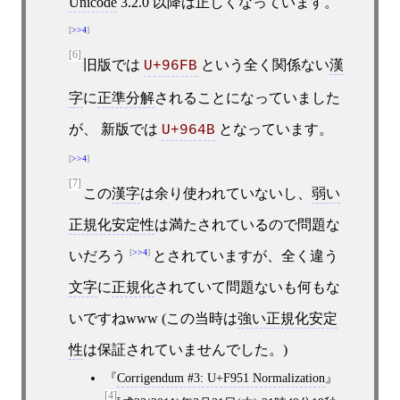
Unicode
3.2.0 以降は正しくなっています。
>>4
[6]
旧版では
という全く関係ない
漢
U+96FB
字
に
正準分解
されることになっていました
が、 新版では
となっています。
U+964B
>>4
[7]
この
漢字
は余り使われていないし、
弱い
正規化安定性
は満たされているので問題な
>>4
いだろう
とされていますが、全く違う
文字
に
正規化
されていて問題ないも何もな
いですねwww (この当時は
強い正規化安定
性
は保証されていませんでした。)
Corrigendum #3: U+F951 Normalization
[4]