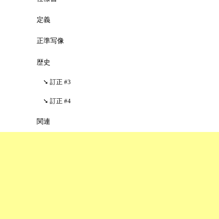
定義
正準写像
歴史
訂正 #3
訂正 #4
関連