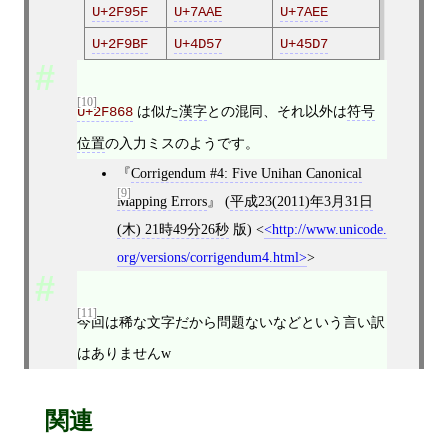
U+2F95F
U+7AAE
U+7AEE
U+2F9BF
U+4D57
U+45D7
[10]
は似た
漢字
との混同、それ以外は
符号
U+2F868
位置
の入力ミスのようです。
Corrigendum #4: Five Unihan Canonical
[9]
Mapping Errors
(
平成23(2011)年3月31日
(木) 21時49分26秒
版)
<
http://www.unicode.
org/versions/corrigendum4.html
>
[11]
今回は稀な文字だから問題ないなどという言い訳
はありませんw
関連