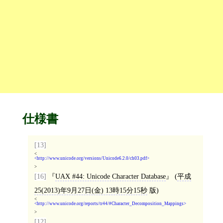
仕様書
[13]
<
http://www.unicode.org/versions/Unicode6.2.0/ch03.pdf
>
[16]
UAX #44: Unicode Character Database
(
平成
25(2013)年9月27日(金) 13時15分15秒
版)
<
http://www.unicode.org/reports/tr44/#Character_Decomposition_Mappings
>
[12]