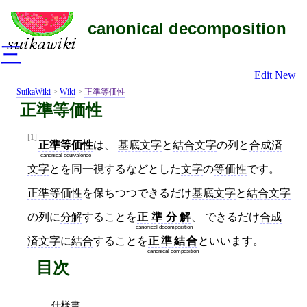
canonical decomposition
三
Edit
New
SuikaWiki
>
Wiki
>
正準等価性
正準等価性
[1]
正準等価性
は、
基底文字
と
結合文字
の列と
合成済
canonical equivalence
文字
とを同一視するなどとした
文字
の
等価性
です。
正準等価性
を保ちつつできるだけ
基底文字
と
結合文字
の列に
分解
することを
正準分解
、 できるだけ
合成
canonical decomposition
済文字
に
結合
することを
正準結合
といいます。
canonical composition
目次
仕様書