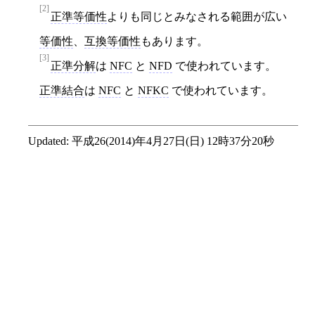
[2]
正準等価性
よりも同じとみなされる範囲が広い
等価性
、
互換等価性
もあります。
[3]
正準分解
は
NFC
と
NFD
で使われています。
正準結合
は
NFC
と
NFKC
で使われています。
Updated:
平成26(2014)年4月27日(日) 12時37分20秒