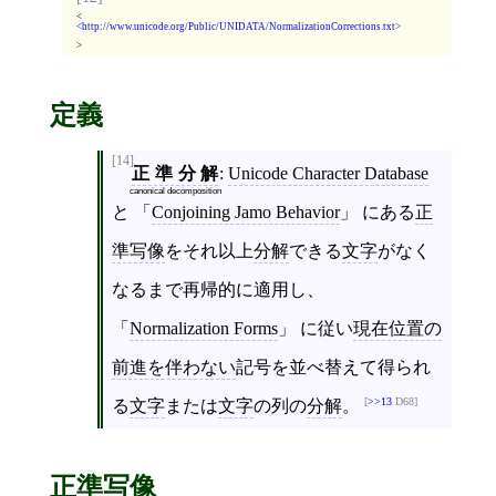
<
http://www.unicode.org/Public/UNIDATA/NormalizationCorrections.txt
>
定義
[14]
正準分解
:
Unicode Character Database
canonical decomposition
と
Conjoining Jamo Behavior
にある
正
準写像
をそれ以上
分解
できる
文字
がなく
なるまで再帰的に適用し、
Normalization Forms
に従い
現在位置の
前進を伴わない
記号を並べ替えて得られ
>>13
D68
る
文字
または
文字
の列の
分解
。
正準写像