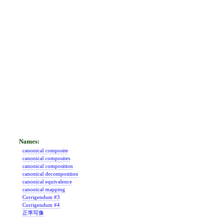
canonical composite
canonical composites
canonical composition
canonical decomposition
canonical equivalence
canonical mapping
Corrigendum #3
Corrigendum #4
正準写像