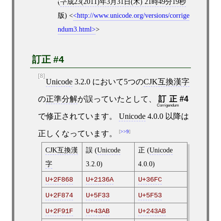
(
平成23(2011)年3月31日(木) 21時49分19秒
版)
<
http://www.unicode.org/versions/corrige
ndum3.html
>
訂正 #4
[8]
Unicode
3.2.0 において5つの
CJK互換漢字
の
正準分解
が誤っていたとして、
訂正
#4
Corrigendum
で修正されています。
Unicode
4.0.0 以降は
>>9
正しくなっています。
CJK互換漢
誤 (
Unicode
正 (
Unicode
字
3.2.0)
4.0.0)
U+2F868
U+2136A
U+36FC
U+2F874
U+5F33
U+5F53
U+2F91F
U+43AB
U+243AB