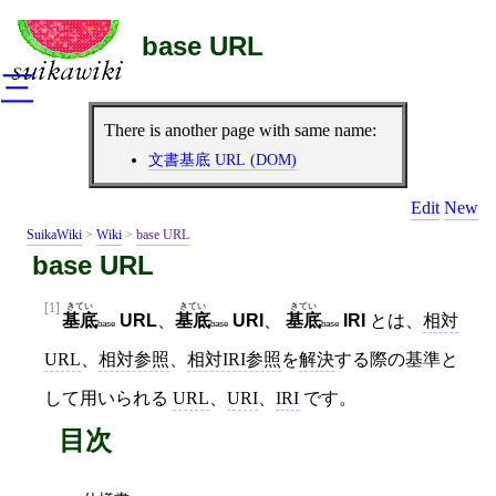
base URL
三
There is another page with same name:
文書基底 URL (DOM)
Edit
New
SuikaWiki
>
Wiki
>
base URL
base URL
[1]
きてい
きてい
きてい
基底
URL
、
基底
URI
、
基底
IRI
とは、
相対
base
base
base
URL
、
相対参照
、
相対IRI参照
を
解決
する際の基準と
して用いられる
URL
、
URI
、
IRI
です。
目次