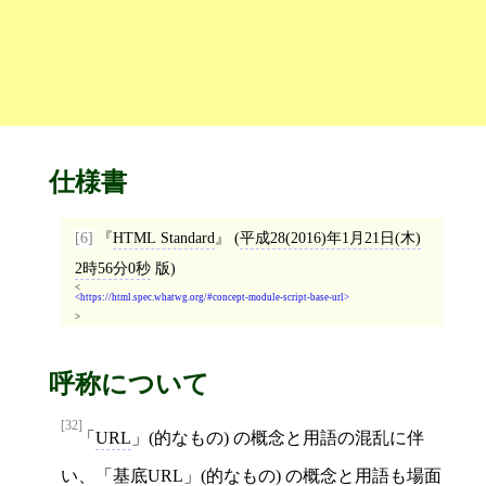
仕様書
[6]
HTML Standard
(
平成28(2016)年1月21日(木)
2時56分0秒
版)
<
https://html.spec.whatwg.org/#concept-module-script-base-url
>
呼称について
[32]
「
URL
」(的なもの) の概念と用語の混乱に伴
い、「
基底URL
」(的なもの) の概念と用語も場面