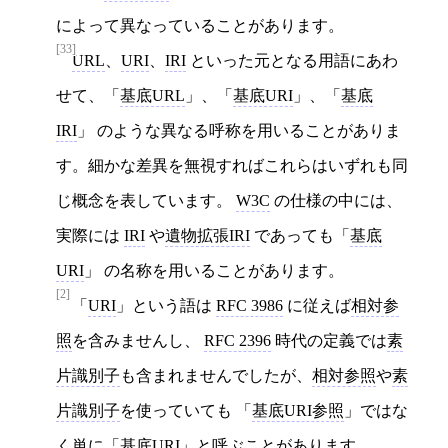
によって異なっていることがあります。
[33]
URL
、
URI
、
IRI
といった元となる用語にあわ
せて、「
基底URL
」、「
基底URI
」、「
基底
IRI
」 のような異なる呼称を用いることがありま
す。細かな差異を無視すればこれらはいずれも同
じ概念を表しています。
W3C
の仕様の中には、
実際には
IRI
や
遺物拡張IRI
であっても「
基底
URI
」 の名称を用いることがあります。
[2]
「
URI
」という語は
RFC 3986
に従えば
相対参
照
を含みませんし、
RFC 2396
時代の定義では
素
片識別子
も含まれませんでしたが、
相対参照
や
素
片識別子
を使っていても 「
基底URI参照
」ではな
く単に「
基底URI
」と呼ぶことがあります。