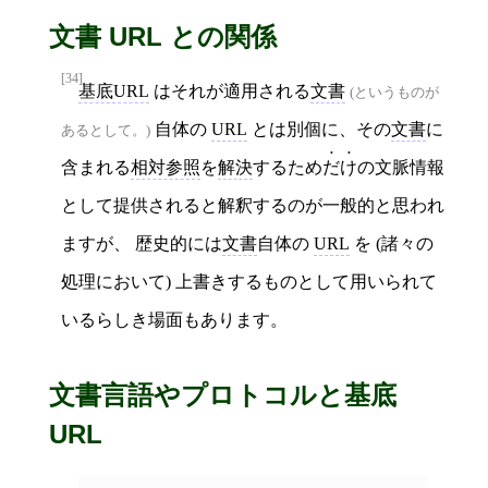
文書 URL との関係
[34]
基底URL
はそれが適用される
文書
(というものが
自体の
URL
とは別個に、その
文書
に
あるとして。)
含まれる
相対参照
を
解決
するため
だけ
の文脈情報
として提供されると解釈するのが一般的と思われ
ますが、 歴史的には
文書
自体の
URL
を (諸々の
処理において) 上書きするものとして用いられて
いるらしき場面もあります。
文書言語やプロトコルと基底
URL