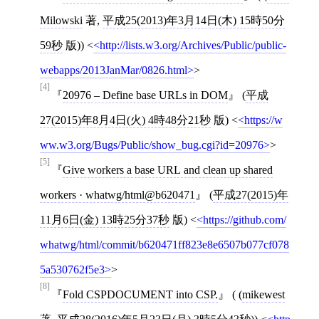
Milowski
著,
平成25(2013)年3月14日(木) 15時50分
59秒
版))
<
http://lists.w3.org/Archives/Public/public-
webapps/2013JanMar/0826.html
>
[4]
20976 – Define base URLs in DOM
(
平成
27(2015)年8月4日(火) 4時48分21秒
版)
<
https://w
ww.w3.org/Bugs/Public/show_bug.cgi?id=20976
>
[5]
Give workers a base URL and clean up shared
workers · whatwg/html@b620471
(
平成27(2015)年
11月6日(金) 13時25分37秒
版)
<
https://github.com/
whatwg/html/commit/b620471ff823e8e6507b077cf078
5a530762f5e3
>
[8]
Fold CSPDOCUMENT into CSP.
( (
mikewest