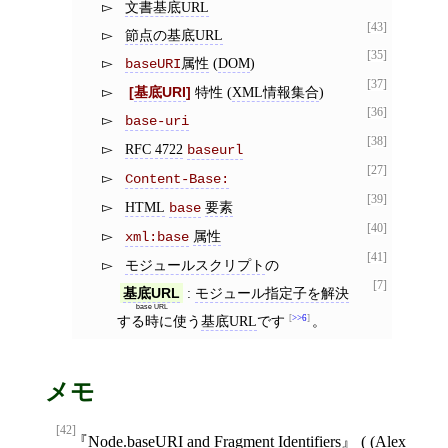
文書基底URL
[43]
節点の基底URL
[35]
属性
(
DOM
)
baseURI
[37]
基底URI
特性 (
XML情報集合
)
[36]
base-uri
[38]
RFC 4722
baseurl
[27]
Content-Base:
[39]
HTML
要素
base
[40]
属性
xml:base
[41]
モジュールスクリプト
の
[7]
:
モジュール指定子を解決
基底URL
base URL
する時に使う
基底URL
です
>>6
。
メモ
[42]
Node.baseURI and Fragment Identifiers
( (
Alex