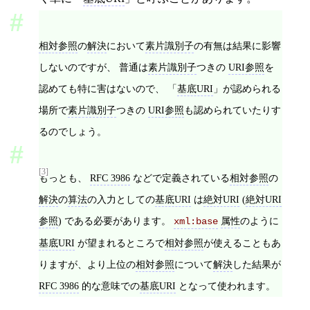
相対参照
の
解決
において
素片識別子
の有無は結果に影響
しないのですが、 普通は
素片識別子
つきの
URI参照
を
認めても特に害はないので、 「
基底URI
」が認められる
場所で
素片識別子
つきの
URI参照
も認められていたりす
るのでしょう。
[3]
もっとも、
RFC 3986
などで定義されている
相対参照
の
解決
の
算法
の入力としての
基底URI
は
絶対URI
(
絶対URI
参照
) である必要があります。
属性
のように
xml:base
基底URI
が望まれるところで
相対参照
が使えることもあ
りますが、より上位の
相対参照
について
解決
した結果が
RFC 3986
的な意味での
基底URI
となって使われます。