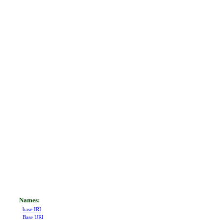
base IRI
Base URI