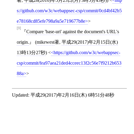
著,
平成28(2016)年5月23日(月) 3時5分43秒
))
<
http
s://github.com/w3c/webappsec-csp/commit/0cd4bf42b5
e78168cd85efe798a9a5e719677b8e
>
[9]
Compare 'base-uri' against the document's URL's
origin.
(
mikewest
著,
平成29(2017)年2月15日(水)
13時13分27秒
)
<
https://github.com/w3c/webappsec-
csp/commit/fea97aea21ded4cceec13f2c56e7f9212b653
88a
>
Updated:
平成29(2017)年2月16日(木) 6時51分48秒