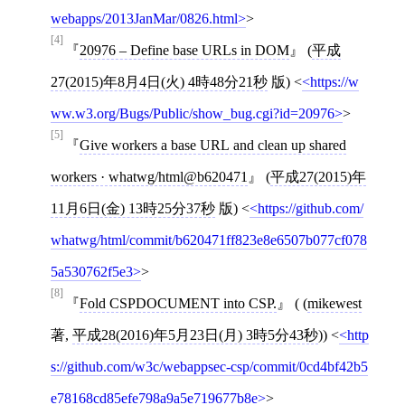
webapps/2013JanMar/0826.html
>
[4]
20976 – Define base URLs in DOM
(
平成
27(2015)年8月4日(火) 4時48分21秒
版)
<
https://w
ww.w3.org/Bugs/Public/show_bug.cgi?id=20976
>
[5]
Give workers a base URL and clean up shared
workers · whatwg/html@b620471
(
平成27(2015)年
11月6日(金) 13時25分37秒
版)
<
https://github.com/
whatwg/html/commit/b620471ff823e8e6507b077cf078
5a530762f5e3
>
[8]
Fold CSPDOCUMENT into CSP.
( (
mikewest
著,
平成28(2016)年5月23日(月) 3時5分43秒
))
<
http
s://github.com/w3c/webappsec-csp/commit/0cd4bf42b5
e78168cd85efe798a9a5e719677b8e
>