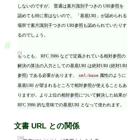
しないのですが、 普通は
素片識別子
つきの
URI参照
を
認めても特に害はないので、 「
基底URI
」が認められる
場所で
素片識別子
つきの
URI参照
も認められていたりす
るのでしょう。
[3]
もっとも、
RFC 3986
などで定義されている
相対参照
の
解決
の
算法
の入力としての
基底URI
は
絶対URI
(
絶対URI
参照
) である必要があります。
属性
のように
xml:base
基底URI
が望まれるところで
相対参照
が使えることもあ
りますが、より上位の
相対参照
について
解決
した結果が
RFC 3986
的な意味での
基底URI
となって使われます。
文書 URL との関係
[34]