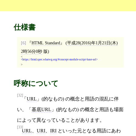
仕様書
[6]
HTML Standard
(
平成28(2016)年1月21日(木)
2時56分0秒
版)
<
https://html.spec.whatwg.org/#concept-module-script-base-url
>
呼称について
[32]
「
URL
」(的なもの) の概念と用語の混乱に伴
い、「
基底URL
」(的なもの) の概念と用語も場面
によって異なっていることがあります。
[33]
URL
、
URI
、
IRI
といった元となる用語にあわ