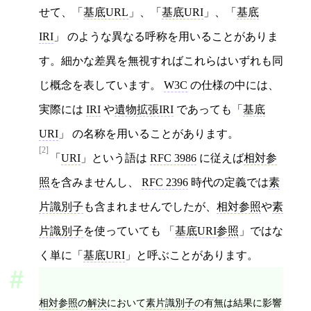
せて、「
基底URL
」、「
基底URI
」、「
基底
IRI
」 のような異なる呼称を用いることがありま
す。細かな差異を無視すればこれらはいずれも同
じ概念を表しています。
W3C
の仕様の中には、
実際には
IRI
や
遺物拡張IRI
であっても「
基底
URI
」 の名称を用いることがあります。
[2]
「
URI
」という語は
RFC 3986
に従えば
相対参
照
を含みませんし、
RFC 2396
時代の定義では
素
片識別子
も含まれませんでしたが、
相対参照
や
素
片識別子
を使っていても 「
基底URI参照
」ではな
く単に「
基底URI
」と呼ぶことがあります。
相対参照
の
解決
において
素片識別子
の有無は結果に影響