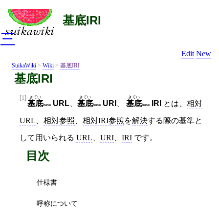
基底IRI
三
Edit
New
SuikaWiki
>
Wiki
>
基底IRI
基底IRI
[1]
きてい
きてい
きてい
基底
URL
、
基底
URI
、
基底
IRI
とは、
相対
base
base
base
URL
、
相対参照
、
相対IRI参照
を
解決
する際の基準と
して用いられる
URL
、
URI
、
IRI
です。
目次
仕様書
呼称について