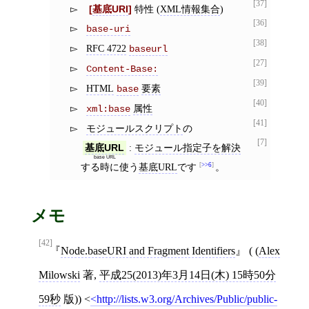
[37]
基底URI
特性 (
XML情報集合
)
[36]
base-uri
[38]
RFC 4722
baseurl
[27]
Content-Base:
[39]
HTML
要素
base
[40]
属性
xml:base
[41]
モジュールスクリプト
の
[7]
:
モジュール指定子を解決
基底URL
base URL
する時に使う
基底URL
です
>>6
。
メモ
[42]
Node.baseURI and Fragment Identifiers
( (
Alex
Milowski
著,
平成25(2013)年3月14日(木) 15時50分
59秒
版))
<
http://lists.w3.org/Archives/Public/public-