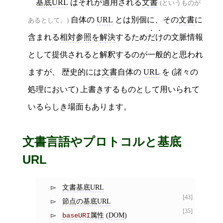
基底URL
はそれが適用される
文書
(というものが
自体の
URL
とは別個に、その
文書
に
あるとして。)
含まれる
相対参照
を
解決
するため
だけ
の文脈情報
として提供されると解釈するのが一般的と思われ
ますが、 歴史的には
文書
自体の
URL
を (諸々の
処理において) 上書きするものとして用いられて
いるらしき場面もあります。
文書言語やプロトコルと基底
URL
文書基底URL
[43]
節点の基底URL
[35]
属性
(
DOM
)
baseURI