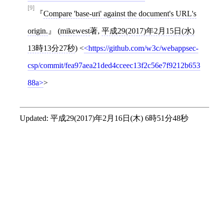
[9]
Compare 'base-uri' against the document's URL's
origin.
(
mikewest
著,
平成29(2017)年2月15日(水)
13時13分27秒
)
<
https://github.com/w3c/webappsec-
csp/commit/fea97aea21ded4cceec13f2c56e7f9212b653
88a
>
Updated:
平成29(2017)年2月16日(木) 6時51分48秒