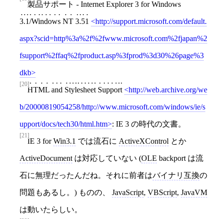
製品サポート - Internet Explorer 3 for Windows
3.1/Windows NT 3.51
http://support.microsoft.com/default.
aspx?scid=http%3a%2f%2fwww.microsoft.com%2fjapan%2
fsupport%2ffaq%2fproduct.asp%3fprod%3d30%26page%3
dkb
[20]
HTML and Stylesheet Support
http://web.archive.org/we
b/20000819054258/http://www.microsoft.com/windows/ie/s
upport/docs/tech30/html.htm
: IE 3 の時代の文書。
[21]
IE 3 for
Win3.1
では流石に
ActiveXControl
とか
ActiveDocument
は対応していない (
OLE
backport は流
石に無理だったんだね。それに前者は
バイナリ互換
の
問題もあるし。) ものの、
JavaScript
,
VBScript
,
JavaVM
は動いたらしい。