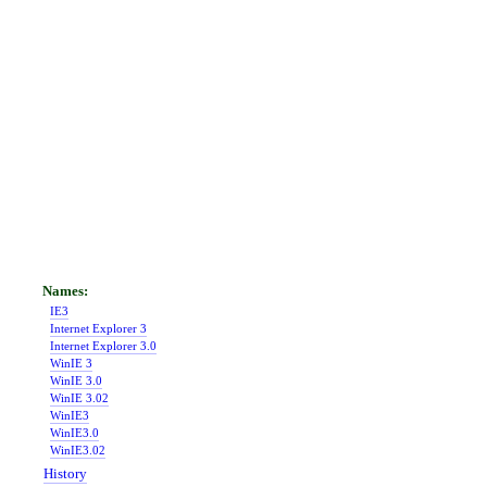
IE3
Internet Explorer 3
Internet Explorer 3.0
WinIE 3
WinIE 3.0
WinIE 3.02
WinIE3
WinIE3.0
WinIE3.02
History