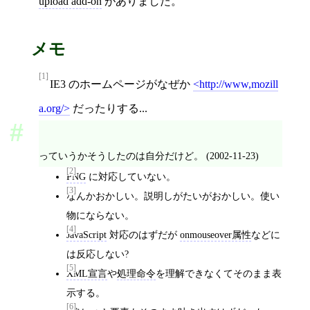
upload add-on
がありました。
メモ
[1]
IE3 のホームページがなぜか
http://www,mozill
a.org/
だったりする...
っていうかそうしたのは自分だけど。 (2002-11-23)
[2]
PNG
に対応していない。
[3]
なんかおかしい。説明しがたいがおかしい。使い
物にならない。
[4]
JavaScript
対応のはずだが
onmouseover属性
などに
は反応しない?
[5]
XML宣言
や
処理命令
を理解できなくてそのまま表
示する。
[6]