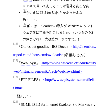
UTF-8 で書いてあるところが意外とあるなあ。
[11]
そういえば IE 3 for Un|x とかあったよな
あ・・・。
[12]
UI
的には、
CoolBar
の導入が Windoze のソフト
ウェア界に革新を起こしました。 (いつもの M$
の気まぐれ UI 大改造の一例ですね。)
[13]
Oldies but goodies - IE3 Docs
http://members.
tripod.com/~housten/download/
(
名無しさん
)
[14]
WebToys!
http://www.cascadia.ctc.edu/faculty
web/instructors/mpanitz/Tech/WebToys.html
[16]
FTP FILES
http://www.spisystems.com/filelis
t.htm
怪しい・・・
[28]
SGML DTD for Internet Explorer 3.0 Markup
,