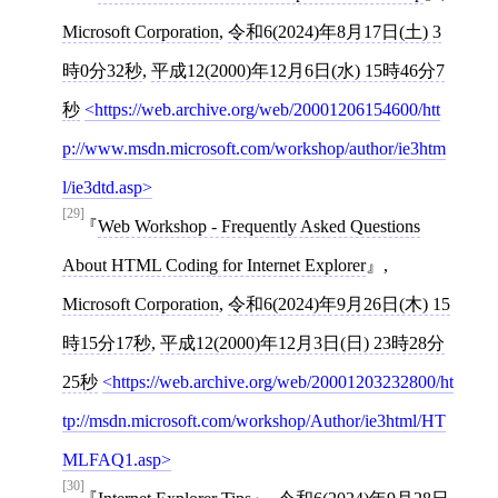
Microsoft Corporation
,
令和6(2024)年8月17日(土) 3
時0分32秒
,
平成12(2000)年12月6日(水) 15時46分7
秒
https://web.archive.org/web/20001206154600/htt
p://www.msdn.microsoft.com/workshop/author/ie3htm
l/ie3dtd.asp
[29]
Web Workshop - Frequently Asked Questions
About HTML Coding for Internet Explorer
,
Microsoft Corporation
,
令和6(2024)年9月26日(木) 15
時15分17秒
,
平成12(2000)年12月3日(日) 23時28分
25秒
https://web.archive.org/web/20001203232800/ht
tp://msdn.microsoft.com/workshop/Author/ie3html/HT
MLFAQ1.asp
[30]