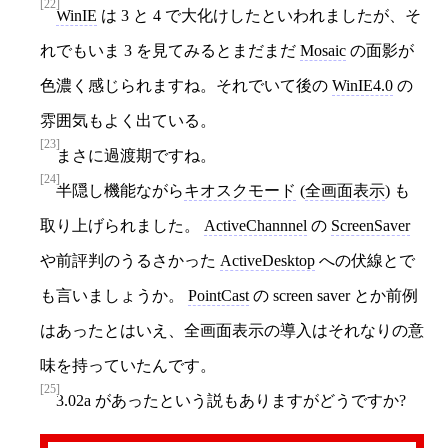
[22]
WinIE
は 3 と 4 で大化けしたといわれましたが、そ
れでもいま 3 を見てみるとまだまだ
Mosaic
の面影が
色濃く感じられますね。それでいて後の
WinIE4.0
の
雰囲気もよく出ている。
[23]
まさに過渡期ですね。
[24]
半隠し機能ながら
キオスクモード
(
全画面表示
) も
取り上げられました。
ActiveChannnel
の
ScreenSaver
や前評判のうるさかった
ActiveDesktop
への伏線とで
も言いましょうか。
PointCast
の screen saver とか前例
はあったとはいえ、全画面表示の導入はそれなりの意
味を持っていたんです。
[25]
3.02a があったという説もありますがどうですか?