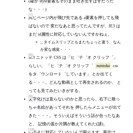
(確か
style要素
もそのまま吐き出すはずだった
な・・・)
[7]
同じページ内が飛び先である
a要素
を押しても飛
ばないので 変だなあと思ってたんですが、IE3 は
まだ
id属性
に対応していないんですかねぇ。
;; タイムスリップともまたちょっと違う、なん
か変な感覚・・・
[8]
IE3 ニトッテ
CSS
は「ヒ゛テ゛オ クリッフ゜」
らしい。 「ヒ゛テ゛オ クリッフ゜
.css
nantoka
をタ゛ウンロート゛しています」 とか出てく
る・・・。どんな動画として再生されるのか、 と
っても見てみたいきがする。
[9]
文字化け
は直らないのかと思ったら、右下に散っ
ちゃ名絵があってそれを 押したらメニューが出て
きた・・・。そういえばそういう話が合ったなあ
と、 記憶の遥か片隅が教えてくれた(謎)。
[10]
UTF-8
に対応していないんで困ります.. 最近は