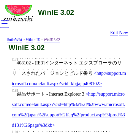
WinIE 3.02
三
Edit
New
SuikaWiki
>
Wiki
>
IE
>
WinIE 3.02
WinIE 3.02
[17]
408102 - [IE3]インターネット エクスプローラのリ
リースされたバージョンとビルド番号
http://support.m
icrosoft.com/default.aspx?scid=kb;ja;jp408102
[18]
製品サポート - Internet Explorer 3
http://support.micro
soft.com/default.aspx?scid=http%3a%2f%2fwww.microsoft.
com%2fjapan%2fsupport%2ffaq%2fproduct.asp%3fprod%3
d131%26page%3dkb
[19]