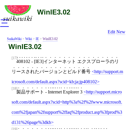
WinIE3.02
三
Edit
New
SuikaWiki
>
Wiki
>
IE
>
WinIE3.02
WinIE3.02
[17]
408102 - [IE3]インターネット エクスプローラのリ
リースされたバージョンとビルド番号
http://support.m
icrosoft.com/default.aspx?scid=kb;ja;jp408102
[18]
製品サポート - Internet Explorer 3
http://support.micro
soft.com/default.aspx?scid=http%3a%2f%2fwww.microsoft.
com%2fjapan%2fsupport%2ffaq%2fproduct.asp%3fprod%3
d131%26page%3dkb
[19]