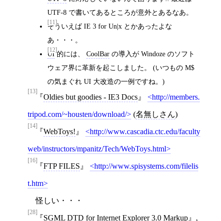
UTF-8 で書いてあるところが意外とあるなあ。
[11]
そういえば IE 3 for Un|x とかあったよな
あ・・・。
[12]
UI
的には、
CoolBar
の導入が Windoze のソフト
ウェア界に革新を起こしました。 (いつもの M$
の気まぐれ UI 大改造の一例ですね。)
[13]
Oldies but goodies - IE3 Docs
http://members.
tripod.com/~housten/download/
(
名無しさん
)
[14]
WebToys!
http://www.cascadia.ctc.edu/faculty
web/instructors/mpanitz/Tech/WebToys.html
[16]
FTP FILES
http://www.spisystems.com/filelis
t.htm
怪しい・・・
[28]
SGML DTD for Internet Explorer 3.0 Markup
,