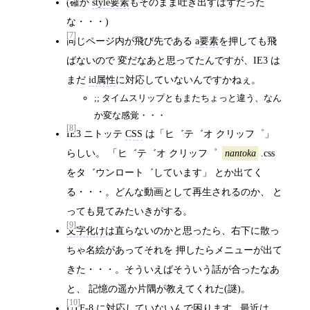
(確か
style要素
もそのまま吐き出すはずだった
な・・・)
[7]
同じページ内が飛び先である
a要素
を押しても飛
ばないので 変だなあと思ってたんですが、IE3 は
まだ
id属性
に対応していないんですかねぇ。
;; タイムスリップともまたちょっと違う、なん
か変な感覚・・・
[8]
IE3 ニトッテ
CSS
は「ヒ゛テ゛オ クリッフ゜」
らしい。 「ヒ゛テ゛オ クリッフ゜
.css
nantoka
をタ゛ウンロート゛しています」 とか出てく
る・・・。どんな動画として再生されるのか、 と
っても見てみたいきがする。
[9]
文字化け
は直らないのかと思ったら、右下に散っ
ちゃ名絵があってそれを 押したらメニューが出て
きた・・・。そういえばそういう話が合ったなあ
と、 記憶の遥か片隅が教えてくれた(謎)。
[10]
UTF-8
に対応していないんで困ります.. 最近は