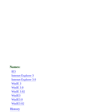
IE3
Internet Explorer 3
Internet Explorer 3.0
WinIE 3
WinIE 3.0
WinIE 3.02
WinIE3
WinIE3.0
WinIE3.02
History