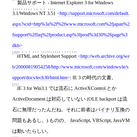
製品サポート - Internet Explorer 3 for Windows
3.1/Windows NT 3.51
http://support.microsoft.com/default.
aspx?scid=http%3a%2f%2fwww.microsoft.com%2fjapan%2
fsupport%2ffaq%2fproduct.asp%3fprod%3d30%26page%3
dkb
[20]
HTML and Stylesheet Support
http://web.archive.org/we
b/20000819054258/http://www.microsoft.com/windows/ie/s
upport/docs/tech30/html.htm
: IE 3 の時代の文書。
[21]
IE 3 for
Win3.1
では流石に
ActiveXControl
とか
ActiveDocument
は対応していない (
OLE
backport は流
石に無理だったんだね。それに前者は
バイナリ互換
の
問題もあるし。) ものの、
JavaScript
,
VBScript
,
JavaVM
は動いたらしい。