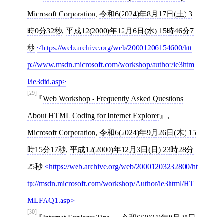
Microsoft Corporation
,
令和6(2024)年8月17日(土) 3
時0分32秒
,
平成12(2000)年12月6日(水) 15時46分7
秒
https://web.archive.org/web/20001206154600/htt
p://www.msdn.microsoft.com/workshop/author/ie3htm
l/ie3dtd.asp
[29]
Web Workshop - Frequently Asked Questions
About HTML Coding for Internet Explorer
,
Microsoft Corporation
,
令和6(2024)年9月26日(木) 15
時15分17秒
,
平成12(2000)年12月3日(日) 23時28分
25秒
https://web.archive.org/web/20001203232800/ht
tp://msdn.microsoft.com/workshop/Author/ie3html/HT
MLFAQ1.asp
[30]