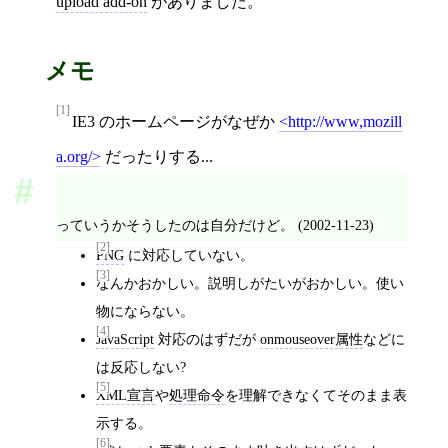
upload add-on
がありました。
メモ
[1]
IE3 のホームページがなぜか
http://www,mozill
a.org/
だったりする...
っていうかそうしたのは自分だけど。 (2002-11-23)
[2]
PNG
に対応していない。
[3]
なんかおかしい。説明しがたいがおかしい。使い
物にならない。
[4]
JavaScript
対応のはずだが
onmouseover属性
などに
は反応しない?
[5]
XML宣言
や
処理命令
を理解できなくてそのまま表
示する。
[6]