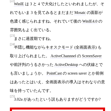
[22]
WinIE
は 3 と 4 で大化けしたといわれましたが、そ
れでもいま 3 を見てみるとまだまだ
Mosaic
の面影が
色濃く感じられますね。それでいて後の
WinIE4.0
の
雰囲気もよく出ている。
[23]
まさに過渡期ですね。
[24]
半隠し機能ながら
キオスクモード
(
全画面表示
) も
取り上げられました。
ActiveChannnel
の
ScreenSaver
や前評判のうるさかった
ActiveDesktop
への伏線とで
も言いましょうか。
PointCast
の screen saver とか前例
はあったとはいえ、全画面表示の導入はそれなりの意
味を持っていたんです。
[25]
3.02a があったという説もありますがどうですか?