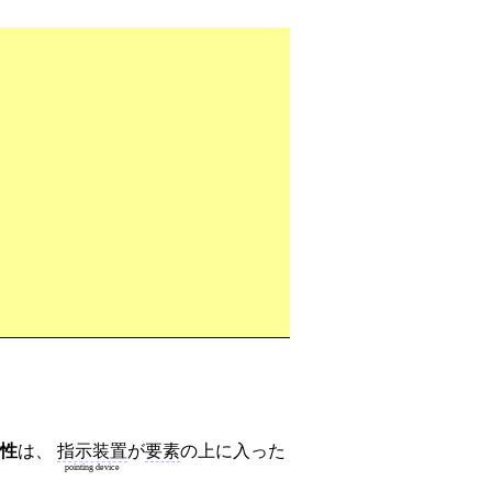
性
は、
指示装置
が
要素
の上に入った
pointing device