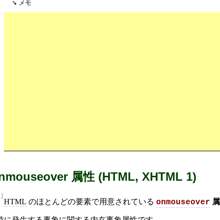
メモ
nmouseover 属性 (HTML, XHTML 1)
1]
HTML
のほとんどの要素で用意されている
属
onmouseover
時に発生する
事象
に関する
内在事象
属性です。