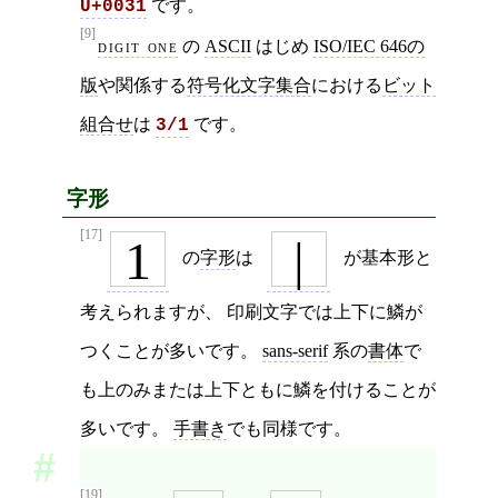
です。
U+0031
[9]
digit one
の
ASCII
はじめ
ISO/IEC 646の
版
や関係する
符号化文字集合
における
ビット
組合せ
は
です。
3/1
字形
[17]
1
|
の
字形
は
が基本形と
考えられますが、 印刷文字では上下に鱗が
つくことが多いです。
sans-serif
系の
書体
で
も上のみまたは上下ともに鱗を付けることが
多いです。
手書き
でも同様です。
[19]