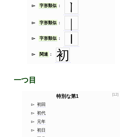
ー
字形類似
|
字形類似
𝍷
字形類似
初
関連
一つ目
[12]
特別な第1
初回
初代
元年
初日