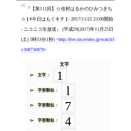
[4]
【第111回】☆佳村はるかのひみつきち
☆
[
#今日はもぐキチ
]
- 2017/11/22 23:00開始
- ニコニコ生放送
(
平成29(2017)年11月25日
(土) 5時53分1秒
)
http://live.nicovideo.jp/watch/l
v308730870
文字
1
文字
l
字形類似
7
字形類似
4
字形類似