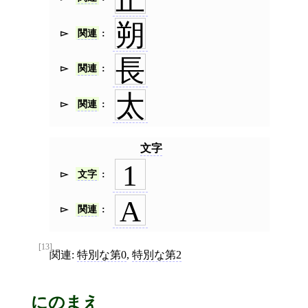
朔
関連
長
関連
太
関連
文字
1
文字
A
関連
[13]
関連:
特別な第0
,
特別な第2
にのまえ