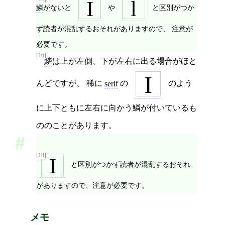
I
l
鱗
がないと
や
と区別がつか
ず読者が混乱するおそれがありますので、 注意が
必要です。
[16]
鱗
は上が左側、下が左右に出る場合がほと
I
んどですが、 稀に
serif
の
のよう
に上下ともに左右に向かう鱗が付いているも
ののことがあります。
[18]
I
と区別がつかず読者が混乱するおそれ
がありますので、注意が必要です。
メモ