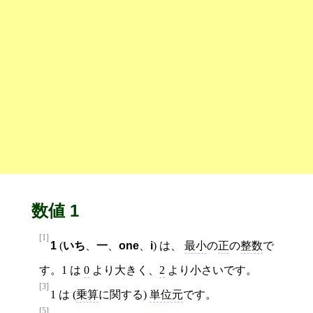
数値 1
[1]
1
(
いち
、
一
、
one
、
i
) は、
最小
の
正
の
整数
で
す。1 は
0
より大きく、
2
より小さいです。
[3]
1 は (
乗算
に関する)
単位元
です。
[5]