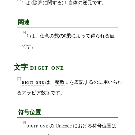
1 は (
除算
に関する) 1 自体の
逆元
です。
関連
[6]
1 は、任意の
数
の
0乗
によって得られる値
です。
文字
digit one
[7]
digit one
は、
整数
1 を表記するのに用いられ
る
アラビア数字
です。
符号位置
[8]
digit one
の
Unicode
における
符号位置
は