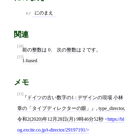
にのまえ
関連
[10]
前の
整数
は
0
、 次の
整数
は
2
です。
[15]
1-based
メモ
[11]
ドイツの古い数字の1 : デザインの現場 小林
章の「タイプディレクターの眼」
,
type_director
,
令和2(2020)年12月28日(月) 9時46分52秒
https://bl
og.excite.co.jp/t-director/29197191/