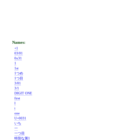
+1
03/01
0x31
1
1st
1つめ
1つ目
3/01
3/1
DIGIT ONE
first
I
i
one
U+0031
いち
一
一つ目
特別な第1