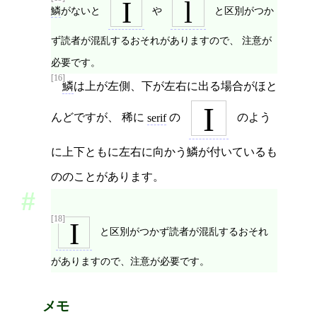
I
l
鱗
がないと
や
と区別がつか
ず読者が混乱するおそれがありますので、 注意が
必要です。
[16]
鱗
は上が左側、下が左右に出る場合がほと
I
んどですが、 稀に
serif
の
のよう
に上下ともに左右に向かう鱗が付いているも
ののことがあります。
[18]
I
と区別がつかず読者が混乱するおそれ
がありますので、注意が必要です。
メモ