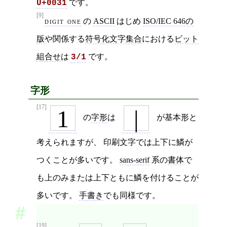
です。
U+0031
[9]
digit one
の
ASCII
はじめ
ISO/IEC 646の
版
や関係する
符号化文字集合
における
ビット
組合せ
は
です。
3/1
字形
[17]
1
|
の
字形
は
が基本形と
考えられますが、 印刷文字では上下に鱗が
つくことが多いです。
sans-serif
系の
書体
で
も上のみまたは上下ともに鱗を付けることが
多いです。
手書き
でも同様です。
[19]