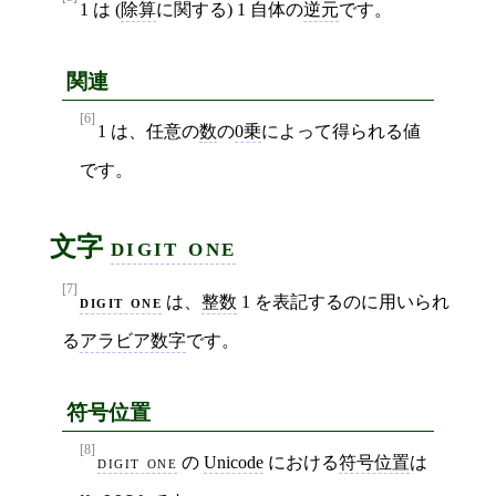
1 は (
除算
に関する) 1 自体の
逆元
です。
関連
[6]
1 は、任意の
数
の
0乗
によって得られる値
です。
文字
digit one
[7]
digit one
は、
整数
1 を表記するのに用いられ
る
アラビア数字
です。
符号位置
[8]
digit one
の
Unicode
における
符号位置
は