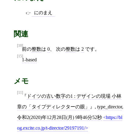
にのまえ
関連
[10]
前の
整数
は
0
、 次の
整数
は
2
です。
[15]
1-based
メモ
[11]
ドイツの古い数字の1 : デザインの現場 小林
章の「タイプディレクターの眼」
,
type_director
,
令和2(2020)年12月28日(月) 9時46分52秒
https://bl
og.excite.co.jp/t-director/29197191/