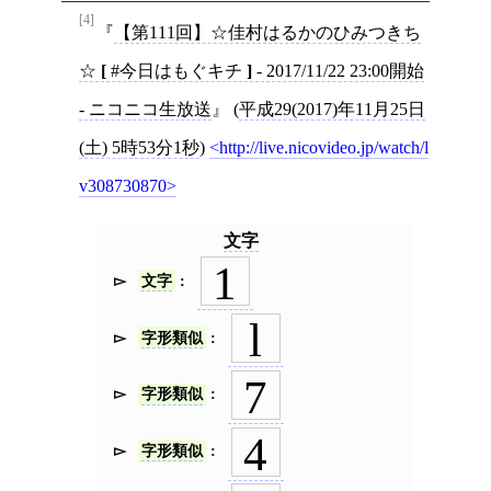
[4]
【第111回】☆佳村はるかのひみつきち
☆
[
#今日はもぐキチ
]
- 2017/11/22 23:00開始
- ニコニコ生放送
(
平成29(2017)年11月25日
(土) 5時53分1秒
)
http://live.nicovideo.jp/watch/l
v308730870
文字
1
文字
l
字形類似
7
字形類似
4
字形類似