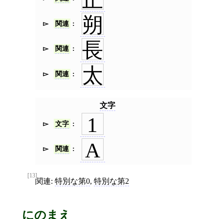
朔
関連
長
関連
太
関連
文字
1
文字
A
関連
[13]
関連:
特別な第0
,
特別な第2
にのまえ