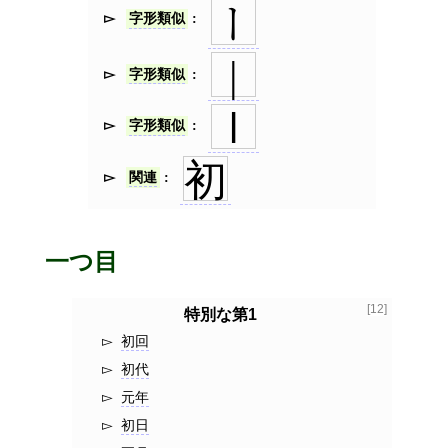
ー
字形類似
|
字形類似
𝍷
字形類似
初
関連
一つ目
[12]
特別な第1
初回
初代
元年
初日