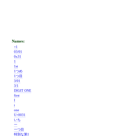
+1
03/01
0x31
1
1st
1つめ
1つ目
3/01
3/1
DIGIT ONE
first
I
i
one
U+0031
いち
一
一つ目
特別な第1