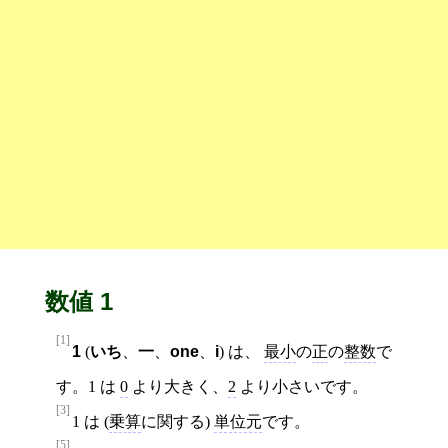
数値 1
[1]
1
(
いち
、
一
、
one
、
i
) は、
最小
の
正
の
整数
で
す。1 は
0
より大きく、
2
より小さいです。
[3]
1 は (
乗算
に関する)
単位元
です。
[5]