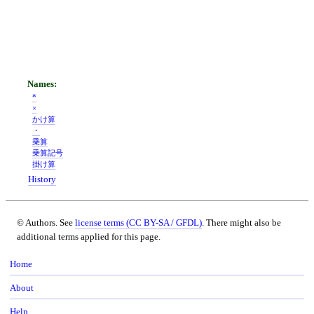
*
×
かけ算
・
乗算
乗算記号
掛け算
History
© Authors. See
license terms (CC BY-SA / GFDL)
. There might also be
additional terms applied for this page.
Home
About
Help