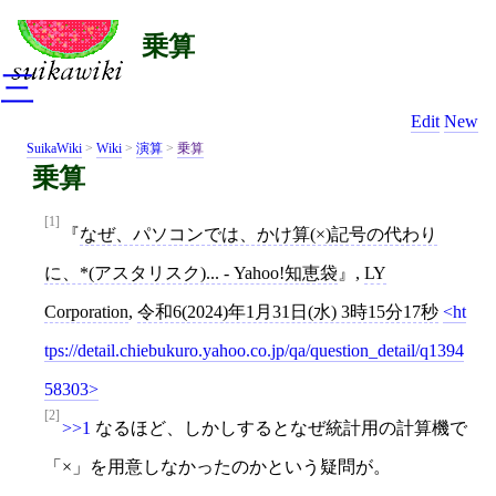
乗算
三
Edit
New
SuikaWiki
>
Wiki
>
演算
>
乗算
乗算
[1]
なぜ、パソコンでは、かけ算(×)記号の代わり
に、*(アスタリスク)... - Yahoo!知恵袋
,
LY
Corporation
,
令和6(2024)年1月31日(水) 3時15分17秒
ht
tps://detail.chiebukuro.yahoo.co.jp/qa/question_detail/q1394
58303
[2]
>>1
なるほど、しかしするとなぜ統計用の計算機で
「×」を用意しなかったのかという疑問が。