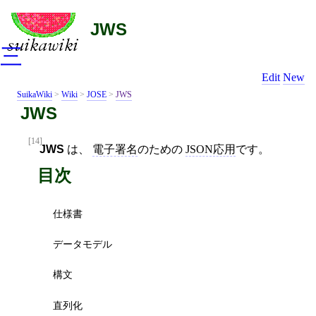
JWS
三
Edit
New
SuikaWiki
>
Wiki
>
JOSE
>
JWS
JWS
[14]
JWS
は、
電子署名
のための
JSON応用
です。
目次
仕様書
データモデル
構文
直列化