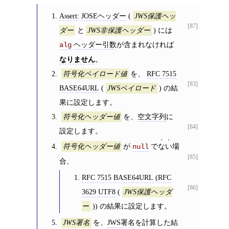
Assert
:
JOSEヘッダー
(
JWS保護ヘッ
[87]
と
) には
ダー
JWS非保護ヘッダー
ヘッダー引数
が含まれなければ
alg
なりません
。
を、
RFC 7515
符号化ペイロード値
[83]
BASE64URL
(
) の結
JWSペイロード
果に設定します。
を、
空文字列
に
符号化ヘッダー値
[84]
設定します。
が
で
ない
場
符号化ヘッダー値
null
[85]
合、
RFC 7515 BASE64URL
(
RFC
[86]
3629 UTF8
(
JWS保護ヘッダ
)) の結果に設定します。
ー
を、
JWS署名
を計算した結
JWS署名