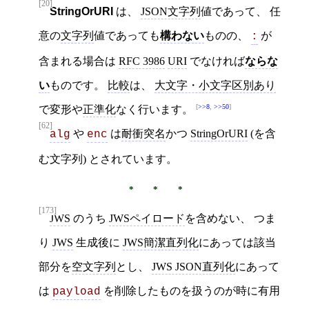
[20]
StringOrURI
は、
JSON文字列
値であって、 任
意の
文字列
値であっても
構わない
ものの、
が
:
含まれる場合は
RFC 3986
URI
でなければ
ならな
い
ものです。
比較
は、
大文字・小文字区別あり
>>8
,
>>50
で変形や
正準化
なく行います。
[62]
や
は
耐衝突名
かつ
StringOrURI
(を含
alg
enc
む文字列) とされています。
[173]
JWS
のうち
JWSペイロード
を含めない、 つま
り
JWS
生成後に
JWS簡潔直列化
にあっては該当
部分を
空文字列
とし、
JWS JSON直列化
にあって
は
を削除したものを扱うのが時に有用
payload