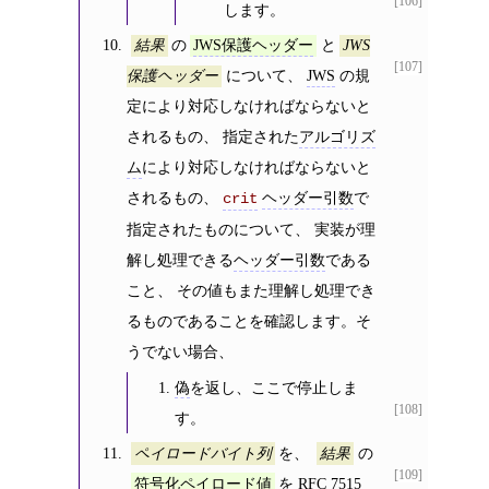
[106]
します。
の
と
結果
JWS保護ヘッダー
JWS
[107]
について、
JWS
の規
保護ヘッダー
定により対応しなければならないと
されるもの、 指定された
アルゴリズ
ム
により対応しなければならないと
されるもの、
ヘッダー引数
で
crit
指定されたものについて、 実装が理
解し処理できる
ヘッダー引数
である
こと、 その値もまた理解し処理でき
るものであることを確認します。そ
うでない場合、
偽
を返し、ここで停止しま
[108]
す。
を、
の
ペイロードバイト列
結果
[109]
を
RFC 7515
符号化ペイロード値