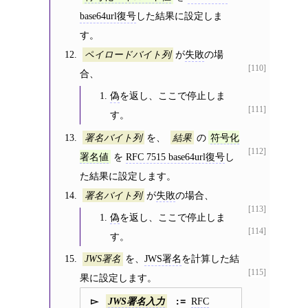
base64url復号
した結果に設定しま
す。
が
失敗
の場
ペイロードバイト列
[110]
合、
偽
を返し、ここで停止しま
[111]
す。
を、
の
署名バイト列
結果
符号化
[112]
を
RFC 7515 base64url復号
し
署名値
た結果に設定します。
が
失敗
の場合、
署名バイト列
[113]
偽
を返し、ここで停止しま
[114]
す。
を、
JWS署名
を計算した結
JWS署名
[115]
果に設定します。
RFC
JWS署名入力