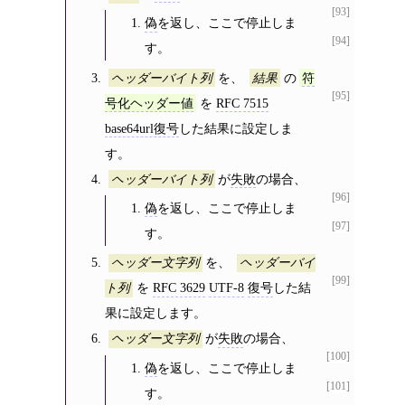
[93]
偽
を返し、ここで停止しま
[94]
す。
を、
の
ヘッダーバイト列
結果
符
[95]
を
RFC 7515
号化ヘッダー値
base64url復号
した結果に設定しま
す。
が
失敗
の場合、
ヘッダーバイト列
[96]
偽
を返し、ここで停止しま
[97]
す。
を、
ヘッダー文字列
ヘッダーバイ
[99]
を
RFC 3629
UTF-8
復号
した結
ト列
果に設定します。
が
失敗
の場合、
ヘッダー文字列
[100]
偽
を返し、ここで停止しま
[101]
す。