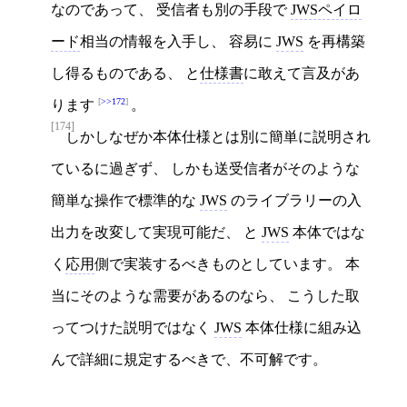
なのであって、 受信者も別の手段で
JWSペイロ
ード
相当の情報を入手し、 容易に
JWS
を再構築
し得るものである、 と
仕様書
に敢えて言及があ
>>172
ります
。
[174]
しかしなぜか本体仕様とは別に簡単に説明され
ているに過ぎず、 しかも送受信者がそのような
簡単な操作で標準的な
JWS
のライブラリーの入
出力を改変して実現可能だ、 と
JWS
本体ではな
く
応用
側で実装するべきものとしています。 本
当にそのような需要があるのなら、 こうした取
ってつけた説明ではなく
JWS
本体仕様に組み込
んで詳細に規定するべきで、不可解です。