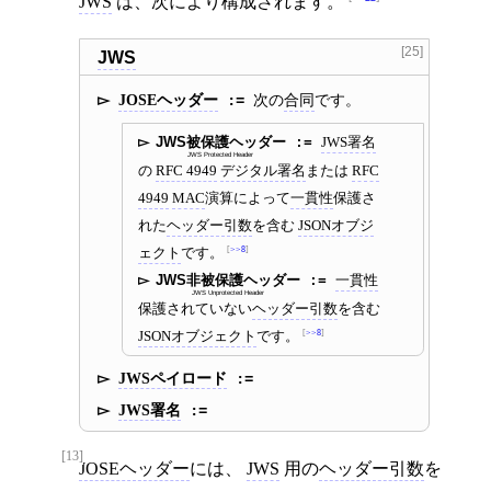
JWS
は、次により構成されます。
[25]
JWS
JOSEヘッダー
次の
合同
です。
JWS被保護ヘッダー
JWS署名
JWS Protected Header
の
RFC 4949
デジタル署名
または
RFC
4949
MAC
演算によって
一貫性
保護さ
れた
ヘッダー引数
を含む
JSONオブジ
ェクト
です。
>>8
JWS非被保護ヘッダー
一貫性
JWS Unprotected Header
保護されていない
ヘッダー引数
を含む
JSONオブジェクト
です。
>>8
JWSペイロード
JWS署名
[13]
JOSEヘッダー
には、
JWS
用の
ヘッダー引数
を