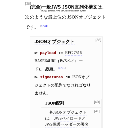
[36]
(完全)一般JWS JSON直列化構文
は、
(fully) general JWS JSON serialization syntax
次のような最上位の
JSONオブジェクト
>>31
です。
[38]
JSONオブジェクト
RFC 7516
payload
BASE64URL
(
JWSペイロー
ド
)。
必須
。
>>31
JSONオブ
signatures
ジェクト
の
配列
でなければ
なり
ません
。
[40]
JSON配列
[41]
各
JSONオブジェクト
は、
JWSペイロード
と
JWS保護ヘッダー
の
署名