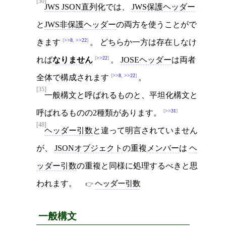
[30]
JWS JSON直列化
では、
JWS保護ヘッダー
と
JWS非保護ヘッダー
の両方を使うことがで
>>8
,
>>22
きます
。 どちらか一方は存在しなけ
>>22
れば
なりません
。
JOSEヘッダー
は両者
>>8
,
>>22
全体で構成されます
。
[35]
一般構文と呼ばれるものと、平坦化構文と
>>31
呼ばれるものの2種類があります。
[48]
ヘッダー引数
と違って明言されていません
が、
JSONオブジェクト
の重複
メンバー
は
ヘ
ッダー引数
の重複と同様に処理するべきと思
われます。
ヘッダー引数
一般構文