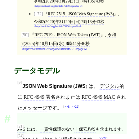
令和2(2020)年3月29日(日) 7時13分43秒
https://tools.ietf.org/html/rfc7515#appendix-D
[172]
RFC 7515 - JSON Web Signature (JWS)
,
令和2(2020)年3月29日(日) 7時13分43秒
https://tools.ietf.org/html/rfc7515#appendix-F
[50]
RFC 7519 - JSON Web Token (JWT)
,
令和
7(2025)年10月15日(水) 8時44分46秒
https://datatracker.ietf.org/doc/html/rfc7519#page-5
データモデル
[9]
JSON Web Signature
(
JWS
) は、
デジタル
的
に
RFC 4949
署名
されまたは
RFC 4949
MAC
され
>>8
,
>>22
た
メッセージ
です。
[21]
JWS
には、
一貫性
保護のない
非保安JWS
も含まれます。
[24]
>>22