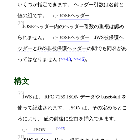
いくつか指定できます。
ヘッダー引数
は名前と
値の組です。
JOSEヘッダー
[10]
JOSEヘッダー
内の
ヘッダー引数
の重複は認め
られません。
JOSEヘッダー
JWS被保護ヘ
ッダー
と
JWS非被保護ヘッダー
の間でも同名があ
ってはなりません (
>>43
,
>>46
)。
構文
[23]
JWS
は、
RFC 7159
JSON
データや
base64url
を
使って記述されます。
JSON
は、その定めるとこ
ろにより、 値の前後に
空白
を挿入できます。
>>22
JSON
[11]