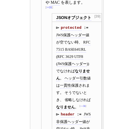
や
MAC
を表します。
>>31
[39]
JSONオブジェクト
protected
JWS保護ヘッダー
値
が空でない時、
RFC
7515 BASE64URL
(
RFC 3629 UTF8
(
JWS保護ヘッダー
))
でなければ
なりませ
ん
。
ヘッダー引数
値
は
一貫性
保護されま
す。 そうでないと
き、 省略しなければ
なりません
。
>>31
JWS
header
非保護ヘッダー
値が
空でない時、
JWS非