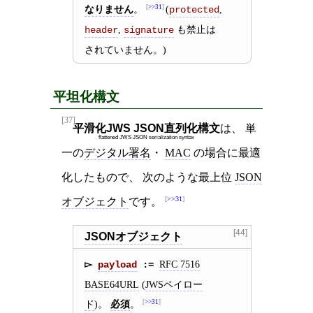
なりません
。
>>31
(
,
protected
,
も禁止は
header
signature
されていません。)
平坦化構文
[37]
平滑化JWS JSON直列化構文
は、 単
flattened JWS JSON serialization syntax
一の
デジタル署名
・
MAC
の場合に最適
化したもので、 次のような最上位
JSON
>>31
オブジェクト
です。
[44]
JSONオブジェクト
RFC 7516
payload
BASE64URL
(
JWSペイロー
ド
)。
必須
。
>>31