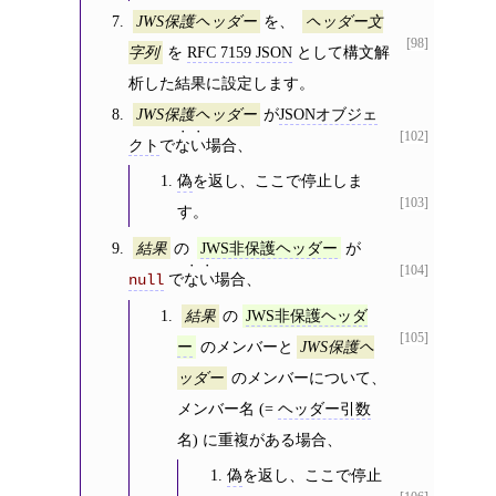
を、
JWS保護ヘッダー
ヘッダー文
[98]
を
RFC 7159
JSON
として構文解
字列
析した結果に設定します。
が
JSONオブジェ
JWS保護ヘッダー
[102]
クト
で
ない
場合、
偽
を返し、ここで停止しま
[103]
す。
の
が
結果
JWS非保護ヘッダー
[104]
で
ない
場合、
null
の
結果
JWS非保護ヘッダ
[105]
のメンバーと
ー
JWS保護ヘ
のメンバーについて、
ッダー
メンバー名 (=
ヘッダー引数
名) に重複がある場合、
偽
を返し、ここで停止