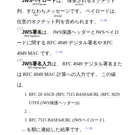
JWSペイロード
は、
保安される
オクテット
JWS Payload
secured
列
、
すなわち
メッセージ
です。
ペイロード
は、
aka
message
>>8
任意の
オクテット列
を含められます。
[12]
JWS署名
は、
JWS保護ヘッダー
と
JWSペイロ
JWS Signature
ード
に関する
RFC 4949
デジタル署名
や
RFC
>>8
4949
MAC
です。
[16]
JWS署名入力
は、
RFC 4949
デジタル署名
また
JWS Signing Input
は
RFC 4949
MAC
計算への
入力
です。 この値
は、
RFC 20 ASCII
(
RFC 7515 BASE64URL
(
RFC 3629
UTF8
(
JWS保護ヘッダー
)))
.
RFC 7515 BASE64URL
(
JWSペイロード
)
>>8
... を
順に連結
した結果です。