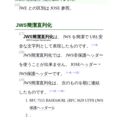
[32]
JWE
との区別は
JOSE
参照。
JWS簡潔直列化
[17]
JWS簡潔直列化
は、
JWS
を簡潔で
URL安
JWS Compact Serialization
>>8
全
な
文字列
として表現したものです。
[28]
JWS簡潔直列化
では、
JWS非保護ヘッダー
を使うことが出来ません。
JOSEヘッダー
=
>>8
,
>>22
JWS保護ヘッダー
です。
[29]
JWS簡潔直列化
は、 次のものを
順に連結
>>22
,
>>31
したものです。
RFC 7515 BASE64URL
(
RFC 3629 UTF8
(
JWS
保護ヘッダー
))
.