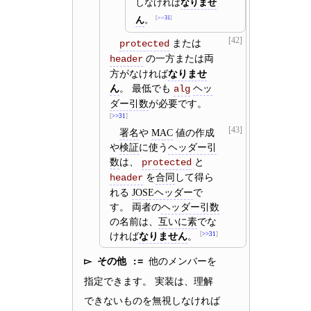
しなければ
なりませ
ん
。
>>31
[42]
または
protected
の一方または両
header
方がなければ
なりませ
ん
。 最低でも
ヘッ
alg
ダー引数
が必要です。
>>31
[43]
署名
や
MAC
値の作成
や
検証
に使う
ヘッダー引
数
は、
と
protected
を
合同
して得ら
header
れる
JOSEヘッダー
で
す。 両者の
ヘッダー引数
の名前は、
互いに素
でな
ければ
なりません
。
>>31
その他
他のメンバーを
指定できます。 実装は、理解
できないものを無視しなければ