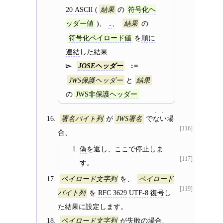
20 ASCII
(
の
結果
符号化ヘ
)、
、
の
ッダー値
.
結果
を
順に
符号化ペイロード値
連結
した結果
JOSEヘッダー
と
JWS保護ヘッダー
結果
の
JWS非保護ヘッダー
が
で
ない
場
署名バイト列
JWS署名
[116]
合、
偽
を返し、ここで停止しま
[117]
す。
を、
ペイロード文字列
ペイロード
[119]
を
RFC 3629
UTF-8
復号
し
バイト列
た結果に設定します。
が
失敗
の場合、
ペイロード文字列