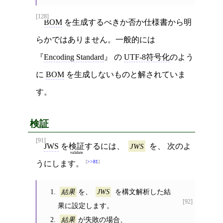
[128]
BOM
を生成するべきか否か仕様書から明
らかではありません。一般的には
Encoding Standard
の
UTF-8符号化
のよう
に
BOM
を生成しないものと解されていま
す。
検証
[91]
JWS
を
検証
するには、
JWS
を、 次のよ
validate
>>81
うにします。
を、
を構文解析した結
結果
JWS
[92]
果に設定します。
が
失敗
の場合、
結果