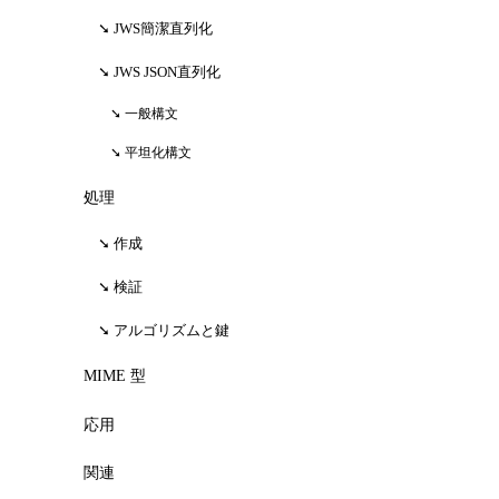
JWS簡潔直列化
JWS JSON直列化
一般構文
平坦化構文
処理
作成
検証
アルゴリズムと鍵
MIME 型
応用
関連