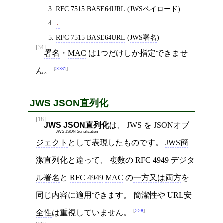
RFC 7515 BASE64URL
(
JWSペイロード
)
.
RFC 7515 BASE64URL
(
JWS署名
)
[34]
署名
・
MAC
は1つだけしか指定できませ
>>31
ん。
JWS JSON直列化
[18]
JWS JSON直列化
は、
JWS
を
JSONオブ
JWS JSON Serialization
ジェクト
として表現したものです。
JWS簡
潔直列化
と違って、 複数の
RFC 4949
デジタ
ル署名
と
RFC 4949
MAC
の
一方又は両方
を
同じ内容に適用できます。 簡潔性や
URL安
>>8
全性
は重視していません。