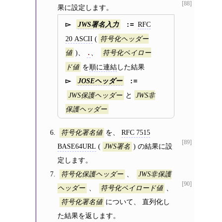
[88]
果に設定します。
RFC
JWS署名入力
20 ASCII
(
符号化ヘッダー
)、
、
値
.
符号化ペイロー
を
順に連結
した結果
ド値
JOSEヘッダー
と
JWS保護ヘッダー
JWS非
保護ヘッダー
を、
RFC 7515
符号化署名値
[89]
BASE64URL
(
) の結果に設
JWS署名
定します。
、
符号化保護ヘッダー
JWS非保護
[90]
、
、
ヘッダー
符号化ペイロード値
について、 直列化し
符号化署名値
た結果を返します。