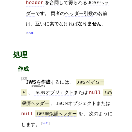
を
合同
して得られる
JOSEヘッ
header
ダー
です。 両者の
ヘッダー引数
の名前
は、
互いに素
でなければ
なりません
。
>>31
処理
作成
[82]
JWSを作成
するには、
JWSペイロー
create a JWS
ド
、
JSONオブジェクト
または
JWS
null
保護ヘッダー
、
JSONオブジェクト
または
JWS非保護ヘッダー
を、 次のように
null
>>81
します。