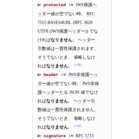
JWS保護ヘ
protected
ッダー
値が空でない時、
RFC
7515 BASE64URL
(
RFC 3629
UTF8
(
JWS保護ヘッダー
)) でな
ければ
なりません
。
ヘッダー
引数
値は
一貫性
保護されます。
そうでないとき、 省略しなけ
れば
なりません
。
>>31
JWS非保護ヘッ
header
ダー
値が空でない時、
JWS非保
護ヘッダー
たる
JSON
値でなけ
れば
なりません
。
ヘッダー引
数
値は
一貫性
保護されません。
そうでないとき、 省略しなけ
れば
なりません
。
>>31
RFC 5715
signature