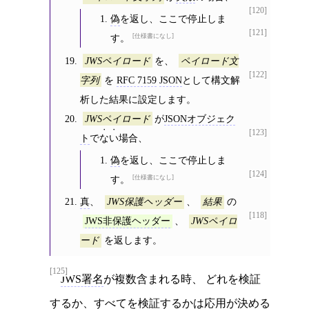
[120]
偽
を返し、ここで停止しま
[121]
す。
仕様書になし
を、
JWSペイロード
ペイロード文
[122]
を
RFC 7159
JSON
として構文解
字列
析した結果に設定します。
が
JSONオブジェク
JWSペイロード
[123]
ト
で
ない
場合、
偽
を返し、ここで停止しま
[124]
す。
仕様書になし
真
、
、
の
JWS保護ヘッダー
結果
[118]
、
JWS非保護ヘッダー
JWSペイロ
を返します。
ード
[125]
JWS署名
が複数含まれる時、 どれを検証
するか、すべてを検証するかは
応用
が決める