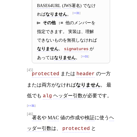
BASE64URL
(
JWS署名
) でなけ
れば
なりません
。
>>31
その他
他のメンバーを
指定できます。 実装は、理解
できないものを無視しなければ
なりません
。
が
signatures
あっては
なりません
。
>>31
[45]
または
の一方
protected
header
または両方がなければ
なりません
。 最
低でも
ヘッダー引数
が必要です。
alg
>>31
[46]
署名
や
MAC
値の作成や
検証
に使う
ヘ
ッダー引数
は、
と
protected