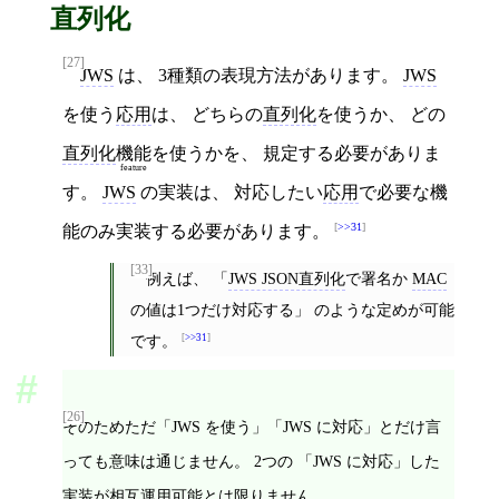
直列化
[27]
JWS
は、 3種類の表現方法があります。
JWS
を使う
応用
は、 どちらの
直列化
を使うか、 どの
直列化
機能
を使うかを、 規定する必要がありま
feature
す。
JWS
の実装は、 対応したい
応用
で必要な機
>>31
能のみ実装する必要があります。
[33]
例えば、 「
JWS JSON直列化
で署名か
MAC
の値は1つだけ対応する」 のような定めが可能
です。
>>31
[26]
そのためただ「JWS を使う」「JWS に対応」とだけ言
っても意味は通じません。 2つの 「JWS に対応」した
実装が
相互運用可能
とは限りません。