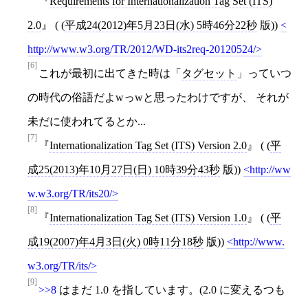
Requirements for Internationalization Tag Set (ITS)
2.0
( (
平成24(2012)年5月23日(水) 5時46分22秒
版))
http://www.w3.org/TR/2012/WD-its2req-20120524/
[6]
これが最初に出てきた時は「
タグセット
」っていつ
の時代の俗語だよwっwと思ったわけですが、 それが
未だに使われてるとか...
[7]
Internationalization Tag Set (ITS) Version 2.0
( (
平
成25(2013)年10月27日(日) 10時39分43秒
版))
http://ww
w.w3.org/TR/its20/
[8]
Internationalization Tag Set (ITS) Version 1.0
( (
平
成19(2007)年4月3日(火) 0時11分18秒
版))
http://www.
w3.org/TR/its/
[9]
>>8
はまだ 1.0 を指しています。(2.0 に変えるつも