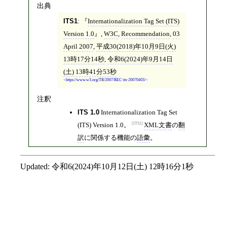
出典
ITS1
:
Internationalization Tag Set (ITS)
Version 1.0
,
W3C
,
Recommendation
,
03
April 2007
,
平成30(2018)年10月9日(火)
13時17分14秒
,
令和6(2024)年9月14日
(土) 13時41分53秒
https://www.w3.org/TR/2007/REC-its-20070403/
注釈
ITS 1.0
Internationalization Tag Set
ITS1
(ITS) Version 1.0。
XML文書
の
翻
訳
に関係する機能の
語彙
。
Updated:
令和6(2024)年10月12日(土) 12時16分1秒