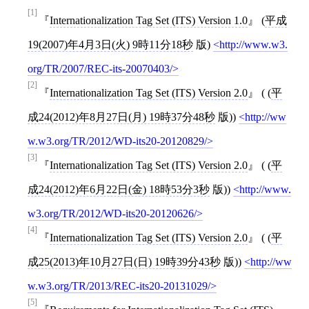
[1]
Internationalization Tag Set (ITS) Version 1.0
(
平成
19(2007)年4月3日(火) 9時11分18秒
版)
http://www.w3.
org/TR/2007/REC-its-20070403/
[2]
Internationalization Tag Set (ITS) Version 2.0
( (
平
成24(2012)年8月27日(月) 19時37分48秒
版))
http://ww
w.w3.org/TR/2012/WD-its20-20120829/
[3]
Internationalization Tag Set (ITS) Version 2.0
( (
平
成24(2012)年6月22日(金) 18時53分3秒
版))
http://www.
w3.org/TR/2012/WD-its20-20120626/
[4]
Internationalization Tag Set (ITS) Version 2.0
( (
平
成25(2013)年10月27日(日) 19時39分43秒
版))
http://ww
w.w3.org/TR/2013/REC-its20-20131029/
[5]