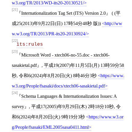
w3.org/TR/2013/WD-its20-20130521/
[21]
Internationalization Tag Set (ITS) Version 2.0
( (
平
成25(2013)年9月22日(日) 17時54分48秒
版))
http://ww
w.w3.org/TR/2013/PR-its20-20130924/
[22]
its:rules
[23]
Microsoft Word - xtech06-no-55.doc - xtech06-
sasakietal.pdf
,
平成19(2007)年11月5日(月) 13時59分58
秒
,
令和6(2024)年8月20日(火) 8時46分3秒
https://www.
w3.org/People/fsasaki/docs/xtech06-sasakietal.pdf
[24]
Schema Languages & Internationalization Issues: A
survey
,
平成17(2005)年9月29日(木) 2時18分10秒
,
令
和6(2024)年8月20日(火) 9時19分3秒
https://www.w3.or
g/People/fsasaki/EML2005sasa0411.html