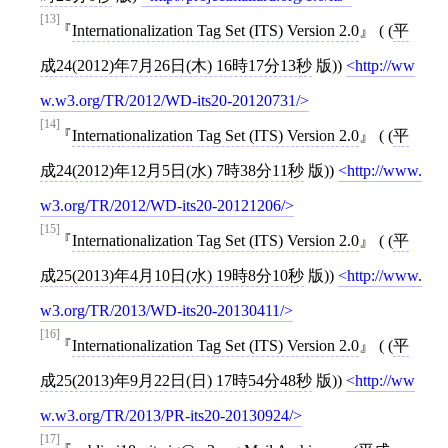
[13]
Internationalization Tag Set (ITS) Version 2.0
( (
平
成24(2012)年7月26日(木) 16時17分13秒
版))
http://ww
w.w3.org/TR/2012/WD-its20-20120731/
[14]
Internationalization Tag Set (ITS) Version 2.0
( (
平
成24(2012)年12月5日(水) 7時38分11秒
版))
http://www.
w3.org/TR/2012/WD-its20-20121206/
[15]
Internationalization Tag Set (ITS) Version 2.0
( (
平
成25(2013)年4月10日(水) 19時8分10秒
版))
http://www.
w3.org/TR/2013/WD-its20-20130411/
[16]
Internationalization Tag Set (ITS) Version 2.0
( (
平
成25(2013)年9月22日(日) 17時54分48秒
版))
http://ww
w.w3.org/TR/2013/PR-its20-20130924/
[17]