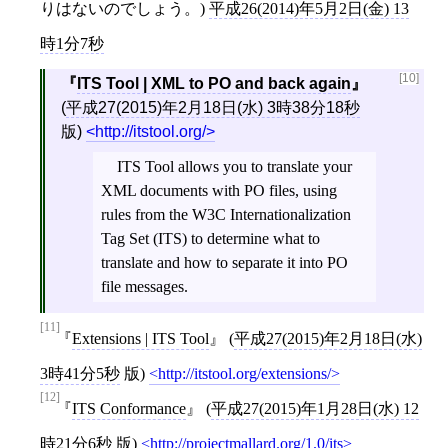
りはないのでしょう。)
平成26(2014)年5月2日(金) 13
時1分7秒
[10]
ITS Tool | XML to PO and back again
(
平成27(2015)年2月18日(水) 3時38分18秒
版)
http://itstool.org/
ITS Tool allows you to translate your
XML documents with PO files, using
rules from the W3C Internationalization
Tag Set (ITS) to determine what to
translate and how to separate it into PO
file messages.
[11]
Extensions | ITS Tool
(
平成27(2015)年2月18日(水)
3時41分5秒
版)
http://itstool.org/extensions/
[12]
ITS Conformance
(
平成27(2015)年1月28日(水) 12
時21分6秒
版)
http://projectmallard.org/1.0/its