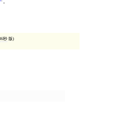
0
。
36秒
版)