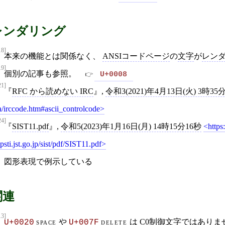
レンダリング
18]
本来の機能とは関係なく、
ANSIコードページ
の
文字
が
レン
19]
個別の記事も参照。
U+0008
21]
RFC から読めない IRC
,
令和3(2021)年4月13日(火) 3時35
a/irccode.htm#ascii_controlcode
24]
SIST11.pdf
,
令和5(2023)年1月16日(月) 14時15分16秒
https
ipsti.jst.go.jp/sist/pdf/SIST11.pdf
図形表現で例示している
関連
13]
space
や
delete
は
C0制御文字
ではありま
U+0020
U+007F