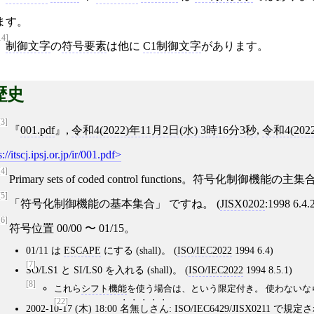
ます。
14]
制御文字
の
符号要素
は他に
C1制御文字
があります。
歴史
[3]
001.pdf
,
令和4(2022)年11月2日(水) 3時16分3秒
,
令和4(202
s://itscj.ipsj.or.jp/ir/001.pdf
[4]
Primary sets of coded control functions。符号化制御機能の
[5]
符号化制御機能の基本集合
ですね。 (
JISX0202
:1998 6.4.
[6]
符号位置 00/00 〜 01/15。
01/11 は
ESCAPE
にする (shall)。 (
ISO/IEC2022
1994 6.4)
[7]
SO/LS1 と SI/LS0 を入れる (shall)。 (
ISO/IEC2022
1994 8.5.1)
[8]
これら
シフト機能
を使う場合は、という限定付き。 使わないな
[22]
2002-10-17 (木) 18:00
名無しさん
:
ISO/IEC6429
/
JISX0211
で規定さ