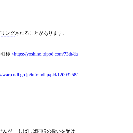
ダリング
されることがあります。
分41秒
https://yoshino.tripod.com/73th/da
://warp.ndl.go.jp/info:ndljp/pid/12003258/
せんが、 しばしば同様の扱いを受け