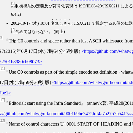
[1]
の制御機能の定義及び符号化表現は
ISO/IEC6429
/
JISX0211
による。
6.4.2)
2002-10-17 (木) 18:01
名無しさん
:
JISX0211
で規定する10個の
伝送
[2]
に含めてはならない。 (同上)
[9]
Trip C0 controls and space rather than just ASCII whitespace f
27(2015)年6月17日(水) 7時54分45秒
版)
https://github.com/what
72501b8980cb08073
[11]
Use C0 controls as part of the simple encode set definition · wh
17日(水) 7時59分20秒
版)
https://github.com/whatwg/url/commit
7be1
[17]
Editorial: start using the Infra Standard
(
annevk
著,
平成28(201
s://github.com/whatwg/url/commit/9001b9be7475fdf4a7a2757b5417a
[23]
Name of control characters U+0001 START OF HEADING and 