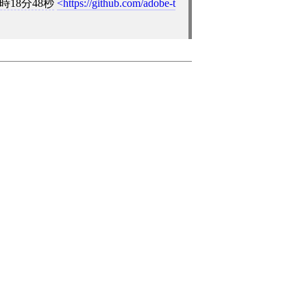
3時18分48秒
https://github.com/adobe-t