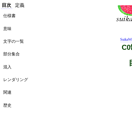
目次
定義
仕様書
意味
SuikaWi
文字の一覧
C
部分集合
混入
レンダリング
関連
歴史