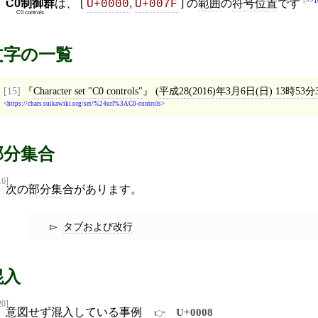
>>1
C0制御群
は、 [
,
] の
範囲
の
符号位置
です
U+0000
U+007F
C0 controls
文字の一覧
[15]
Character set "C0 controls"
(
平成28(2016)年3月6日(日) 13時53分
https://chars.suikawiki.org/set/%24url%3AC0-controls
部分集合
16]
次の
部分集合
があります。
タブおよび改行
混入
20]
意図せず混入している事例
U+0008