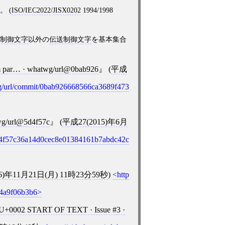
 (
ISO/IEC2022
/
JISX0202
1994/1998
制御文字
以外の
伝送制御文字
を基本集合
rom par… · whatwg/url@0bab926
(
平成
wg/url/commit/0bab926668566ca3689f473
atwg/url@5d4f57c
(
平成27(2015)年6月
/5d4f57c36a14d0cec8e01384161b7abdc42c
6)年11月21日(月) 11時23分59秒
)
http
a4a9f06b3b6
U+0002 START OF TEXT · Issue #3 ·