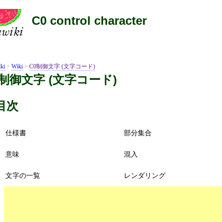
C0 control character
ki
>
Wiki
>
C0制御文字 (文字コード)
0制御文字 (文字コード)
目次
仕様書
部分集合
意味
混入
文字の一覧
レンダリング