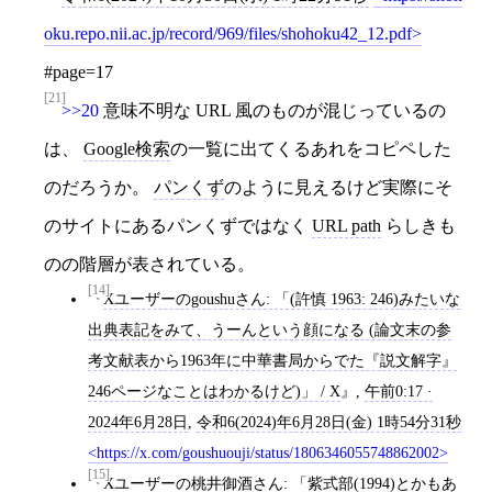
oku.repo.nii.ac.jp/record/969/files/shohoku42_12.pdf
#page=17
[21]
>>20
意味不明な URL 風のものが混じっているの
は、
Google検索
の一覧に出てくるあれをコピペした
のだろうか。
パンくず
のように見えるけど実際にそ
のサイトにあるパンくずではなく
URL path
らしきも
のの階層が表されている。
[14]
Xユーザーのgoushuさん: 「(許慎 1963: 246)みたいな
出典表記をみて、うーんという顔になる (論文末の参
考文献表から1963年に中華書局からでた『説文解字』
246ページなことはわかるけど)」 / X
,
午前0:17 ·
2024年6月28日
,
令和6(2024)年6月28日(金) 1時54分31秒
https://x.com/goushuouji/status/1806346055748862002
[15]
Xユーザーの桃井御酒さん: 「紫式部(1994)とかもあ