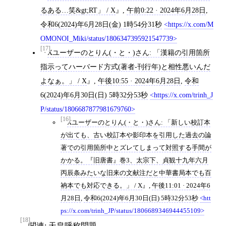
るある…笑&gt;RT」 / X
,
午前0:22 · 2024年6月28日
,
令和6(2024)年6月28日(金) 1時54分31秒
https://x.com/M
OMONOI_Miki/status/1806347395921547739
[17]
Xユーザーのとりん(・と・)さん: 「漢籍の引用箇所
指示ってハーバード方式(著者-刊行年)と相性悪いんだ
よなぁ。」 / X
,
午後10:55 · 2024年6月28日
,
令和
6(2024)年6月30日(日) 5時32分53秒
https://x.com/trinh_J
P/status/1806687877981679760
[16]
Xユーザーのとりん(・と・)さん: 「新しい校訂本
が出ても、古い校訂本や影印本を引用した過去の論
著での引用箇所中とズレてしまって対照する手間が
かかる。『旧唐書』巻3、太宗下、貞観十九年六月
丙辰条みたいな旧来の文献注だと中華書局本でも百
衲本でも対応できる。」 / X
,
午後11:01 · 2024年6
月28日
,
令和6(2024)年6月30日(日) 5時32分53秒
htt
ps://x.com/trinh_JP/status/1806689346944455109
[18]
関連:
天皇呼称問題