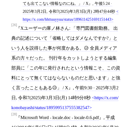
ても出てこない情報なのにね。」 / X
,
午後5:24 ·
2025年3月2日
,
令和7(2025)年3月3日(月) 2時47分44秒
https://x.com/hhttuuyyuu/status/1896114251691151443
[26]
Xユーザーの庫ノ林さん: 「専門図書館勤務。 出
典の記述について「省略してはダメなんですか?」と
いう人を説得した事が何度かある。😥 全員メディア
系の方々だった。 刊行年をカットしようとする編集
部員に「この年に発行されたという情報こそ、この資
料にとって無くてはならないものだと思います」と強
く言ったこともある😥」 / X
,
午前9:30 · 2025年3月2
日
,
令和7(2025)年3月3日(月) 14時9分8秒
https://x.com/
konobayashi/status/1895995137555382547
[28]
Microsoft Word - locale.doc - locale-0.6.pdf
,
平成