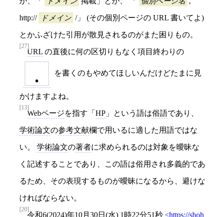
か、「
ドメイン
掲載」とか、 「
個別ページ名
,
http://
ドメイン
/」 (その個別ページの URL 書いてよ)
とかふざけた引用が散見されるのがまた困りもの。
[27]
URL
の直後に何の区切りもなく項目終わりの
.
を書くのもやめてほしいんだけどたまに見
かけますよね。
[13]
Webページ
を指す「
HP
」という語は
俗語
であり、
学術論文
の
参考文献
欄で用いるに適した用語ではな
い。
学術論文
の
著者
に求められるのは対象を曖昧な
く記述することであり、この語は俗用され多義的であ
るため、その表現するものが曖昧になるから、避けな
ければならない。
[20]
令和6(2024)年10月30日(水) 1時22分51秒
https://shoh