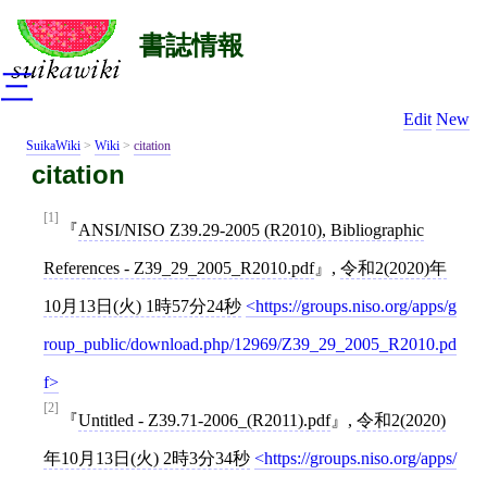
書誌情報
三
Edit
New
SuikaWiki
>
Wiki
>
citation
citation
[1]
ANSI/NISO Z39.29-2005 (R2010), Bibliographic
References - Z39_29_2005_R2010.pdf
,
令和2(2020)年
10月13日(火) 1時57分24秒
https://groups.niso.org/apps/g
roup_public/download.php/12969/Z39_29_2005_R2010.pd
f
[2]
Untitled - Z39.71-2006_(R2011).pdf
,
令和2(2020)
年10月13日(火) 2時3分34秒
https://groups.niso.org/apps/