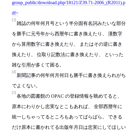
group_public/download.php/18121/Z39.71-2006_(R2011).p
df
[3]
雑誌の何年何月号という半分
固有名詞
みたいな部分
を勝手に
元号年
から
西暦年
に書き換えたり、
漢数字
から
算用数字
に書き換えたり、 またはその逆に書き
換えたり、
位取り記数法
に書き換えたり、 といった
雑な
引用
が多くて困る。
[4]
新聞記事
の何年何月何日も勝手に書き換えられがち
でよくない。
[5]
各地の
図書館
の
OPAC
の登録情報を眺めてると、
原本にわりかし忠実なとこもあれば、 全部
西暦年
に
統一しちゃってるところもあってばらばら。 できる
だけ原本に書かれてる出版年月日は忠実にしてほしい