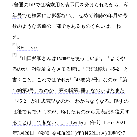
(普通のDBでは検索用と表示用を分けられるから、
私
年号
でも検索には影響ない)。 せめて雑誌の年月や号
数のような名前の一部でもあるものくらいは、 ね
え。
[6]
RFC 1357
[7]
山田邦和さんはTwitterを使っています 「よくや
るのが、雑誌論文をメモる時に『◎◎雑誌』45-2、と
書くこと。これではそれが「45巻第2号」なのか「第
45編第2号」なのか「第45輯第2冊」なのかはたまた
「45-2」が正式表記なのか、わからなくなる。略すの
は後でもできますが、略したものから元表記を復元す
ることは、できない。」 / Twitter
(午前11:26 · 2021
年3月20日
+09:00
,
令和3(2021)年3月22日(月) 3時0分7