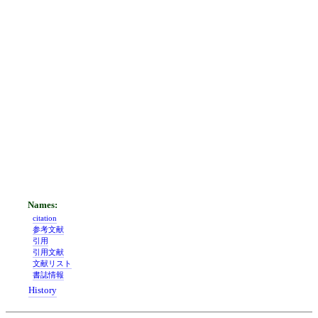
citation
参考文献
引用
引用文献
文献リスト
書誌情報
History