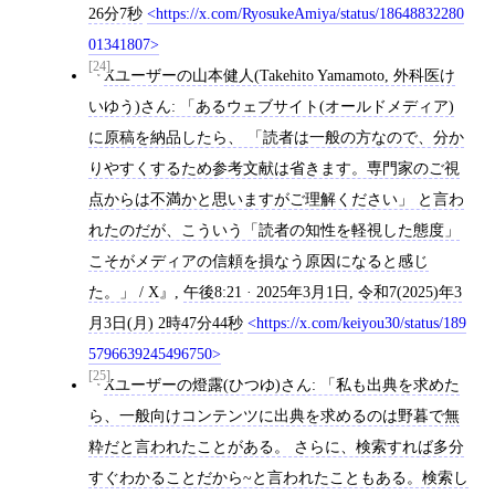
26分7秒
https://x.com/RyosukeAmiya/status/18648832280
01341807
[24]
Xユーザーの山本健人(Takehito Yamamoto, 外科医け
いゆう)さん: 「あるウェブサイト(オールドメディア)
に原稿を納品したら、 「読者は一般の方なので、分か
りやすくするため参考文献は省きます。専門家のご視
点からは不満かと思いますがご理解ください」 と言わ
れたのだが、こういう「読者の知性を軽視した態度」
こそがメディアの信頼を損なう原因になると感じ
た。」 / X
,
午後8:21 · 2025年3月1日
,
令和7(2025)年3
月3日(月) 2時47分44秒
https://x.com/keiyou30/status/189
5796639245496750
[25]
Xユーザーの燈露(ひつゆ)さん: 「私も出典を求めた
ら、一般向けコンテンツに出典を求めるのは野暮で無
粋だと言われたことがある。 さらに、検索すれば多分
すぐわかることだから~と言われたこともある。検索し