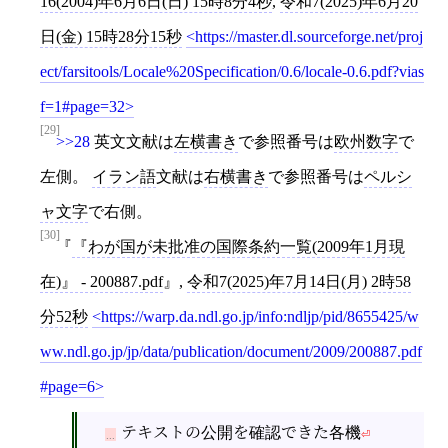
16(2004)年6月6日(日) 15時8分4秒
,
令和7(2025)年6月20
日(金) 15時28分15秒
https://master.dl.sourceforge.net/proj
ect/farsitools/Locale%20Specification/0.6/locale-0.6.pdf?vias
f=1#page=32
[29]
>>28
英文文献は
左横書き
で参照番号は
欧州数字
で
左側。
イラン語
文献は
右横書き
で参照番号は
ペルシ
ャ文字
で右側。
[30]
『わが国が未批准の国際条約一覧(2009年1月現
在)』 - 200887.pdf
,
令和7(2025)年7月14日(月) 2時58
分52秒
https://warp.da.ndl.go.jp/info:ndljp/pid/8655425/w
ww.ndl.go.jp/jp/data/publication/document/2009/200887.pdf
#page=6
テキストの公開を確認できた各機