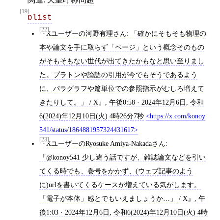
[19]
blist
[22]
Xユーザーの河野有理さん: 「確かにそもそも物理の
本や論文を手に取らず「ページ」という概念そのもの
がそもそもない世代が出てきたかもなと思い至りまし
た。プラトンや論語の引用が今でもそうであるよう
に、パラグラフや篇単位での参照指示がむしろ増えて
きたりして。」 / X
,
午後0:58 · 2024年12月6日
,
令和
6(2024)年12月10日(火) 4時26分7秒
https://x.com/konoy
541/status/1864881957324431617
[23]
XユーザーのRyosuke Amiya-Nakadaさん:
「@konoy541 少し違う話ですが、雑誌論文などを引い
てくる時でも、巻号をかかず、(ウェブ記事のよう
に)urlを書いてくるケースが増えている気がします。
「電子が本体」感とでもいえましょうか…」 / X
,
午
後1:03 · 2024年12月6日
,
令和6(2024)年12月10日(火) 4時