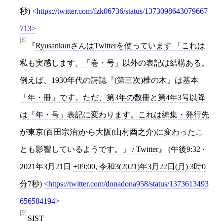
秒
)
https://twitter.com/fzk06736/status/1373098643079667
713
[8]
RyusankunさんはTwitterを使っています 「これは
私も実感します。「巻・号」以外の表記は結構ある。
例えば、1930年代の詩誌『(第三次)椎の木』は基本
「年・冊」です。ただ、第3年の数冊と第4年3号以降
は「年・号」表記に変わります。これは編集・発行先
が東京(百田宗治)から大阪(山村酉之介)に変わったこ
とも影響しているようです。」 / Twitter
(午後9:32 ·
2021年3月21日
+09:00
,
令和3(2021)年3月22日(月) 3時0
分7秒
)
https://twitter.com/donadona958/status/1373613493
656584194
[9]
SIST