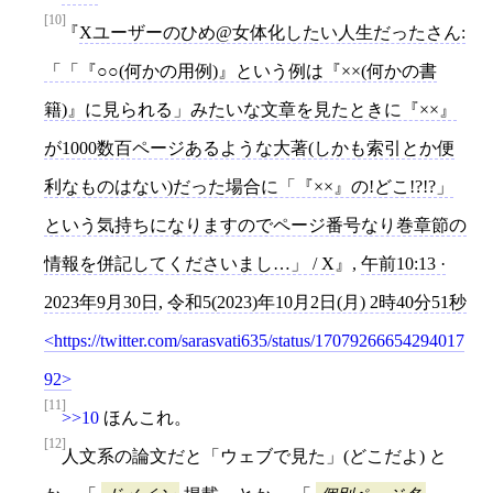
[10]
Xユーザーのひめ@女体化したい人生だったさん:
「「『○○(何かの用例)』という例は『××(何かの書
籍)』に見られる」みたいな文章を見たときに『××』
が1000数百ページあるような大著(しかも索引とか便
利なものはない)だった場合に「『××』の!どこ!?!?」
という気持ちになりますのでページ番号なり巻章節の
情報を併記してくださいまし…」 / X
,
午前10:13 ·
2023年9月30日
,
令和5(2023)年10月2日(月) 2時40分51秒
https://twitter.com/sarasvati635/status/17079266654294017
92
[11]
>>10
ほんこれ。
[12]
人文系の論文だと「ウェブで見た」(どこだよ) と