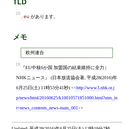
TLD
[2]
があります。
.eu
メモ
欧州連合
[3]
EU中核6か国 加盟国の結束維持に全力 |
NHKニュース
(
日本放送協会
著,
平成28(2016)年
6月25日(土) 11時53分41秒
)
<
http://www3.nhk.or.j
p/news/html/20160625/k10010571851000.html?utm_in
t=news_contents_news-main_001
>
Updated:
平成28(2016)年6月25日(土) 12時19分7秒