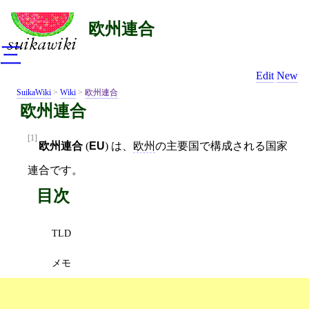
欧州連合
三
Edit
New
SuikaWiki
>
Wiki
>
欧州連合
欧州連合
[1]
欧州連合
(
EU
) は、
欧州
の主要国で構成される国家
連合です。
目次
TLD
メモ