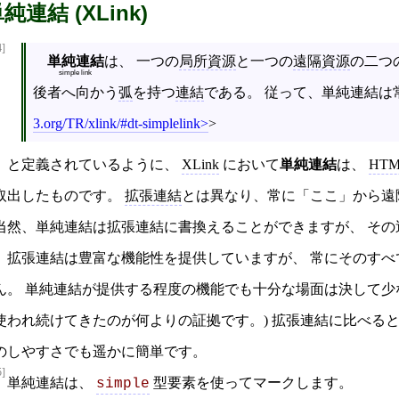
純連結 (XLink)
4]
単純連結
は、 一つの
局所資源
と一つの
遠隔資源
の二つ
simple link
後者へ向かう
弧
を持つ
連結
である。 従って、単純連結は
3.org/TR/xlink/#dt-simplelink
>
と定義されているように、
XLink
において
単純連結
は、
HT
取出したものです。
拡張連結
とは異なり、常に「ここ」から遠
当然、単純連結は拡張連結に書換えることができますが、 その
拡張連結は豊富な機能性を提供していますが、 常にそのす
ん。 単純連結が提供する程度の機能でも十分な場面は決して少なく
使われ続けてきたのが何よりの証拠です。) 拡張連結に比べる
のしやすさでも遥かに簡単です。
5]
単純連結は、
型要素を使ってマークします。
simple