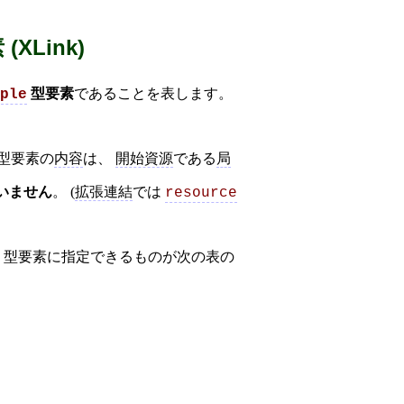
 (XLink)
型要素
であることを表します。
ple
型要素の
内容
は、
開始資源
である
局
いません
。 (
拡張連結
では
resource
型要素に指定できるものが次の表の