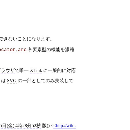
できないことになります。
,
各要素型の機能を濃縮
ocator
arc
ブラウザ
で唯一
XLink
に一般的に対応
は
SVG
の一部としてのみ実装して
25日(金) 4時28分52秒
版))
<
http://wiki.