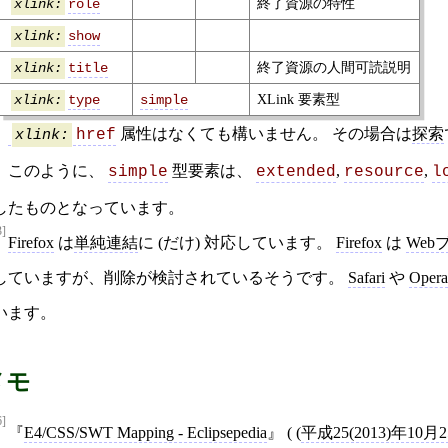
終了資源の特性
role
xlink:
show
xlink:
終了資源の人間可読説明
title
xlink:
XLink 要素型
type
simple
xlink:
属性はなくても構いません。 その場合は
探索
xlink:
href
このように、
型要素は、
,
,
simple
extended
resource
l
したものとなっています。
3]
Firefox
は
単純連結
に (だけ) 対応しています。
Firefox
は
Web
していますが、削除が検討されているそうです。
Safari
や
Opera
います。
メモ
6]
E4/CSS/SWT Mapping - Eclipsepedia
( (
平成25(2013)年10月