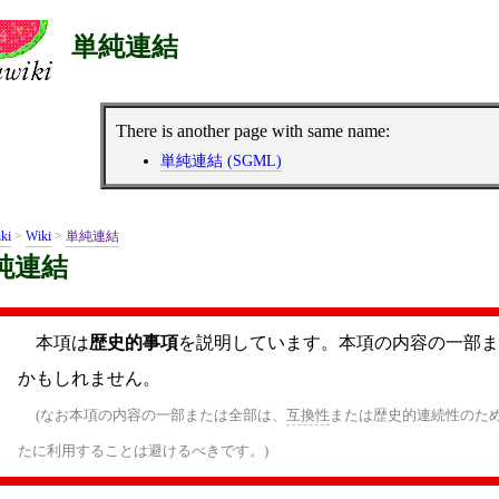
単純連結
There is another page with same name:
単純連結 (SGML)
ki
>
Wiki
>
単純連結
純連結
本項は
歴史的事項
を説明しています。本項の内容の一部ま
かもしれません。
(なお本項の内容の一部または全部は、
互換性
または歴史的連続性のた
たに利用することは避けるべきです。)