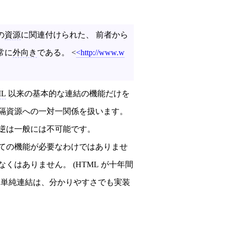
の
資源
に関連付けられた、 前者から
常に
外向き
である。
<
http://www.w
ML
以来の基本的な連結の機能だけを
隔資源への一対一関係を扱います。
逆は一般には不可能です。
べての機能が必要なわけではありませ
はありません。 (HTML が十年間
と単純連結は、分かりやすさでも実装