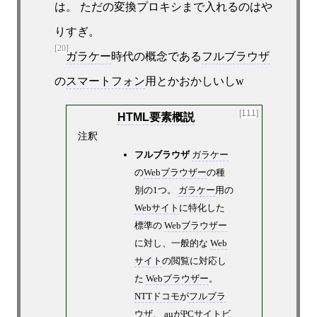
は。 ただの変換プロキシまで入れるのはや
りすぎ。
[20]
ガラケー
時代の概念である
フルブラウザ
の
スマートフォン
用とかおかしいしw
[111]
HTML要素概説
注釈
フルブラウザ
ガラケー
の
Webブラウザー
の種
別の1つ。
ガラケー
用の
Webサイト
に特化した
標準の
Webブラウザー
に対し、一般的な
Web
サイト
の閲覧に対応し
た
Webブラウザー
。
NTTドコモ
が
フルブラ
ウザ
、
au
が
PCサイトビ