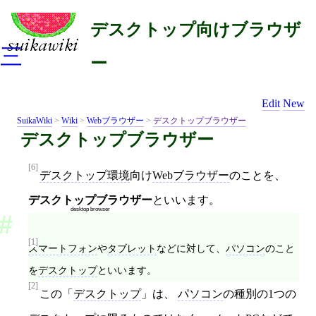
デスクトップ向けブラウザ
三
ー
Edit
New
SuikaWiki
>
Wiki
>
Webブラウザー
>
デスクトップブラウザー
デスクトップブラウザー
[6]
デスクトップ環境
向け
Webブラウザー
のことを、
デスクトップブラウザー
といいます。
desktop browser
[1]
スマートフォン
や
タブレット
などに対して、
パソコン
のこと
を
デスクトップ
といいます。
[2]
この「
デスクトップ
」は、
パソコン
の種別の1つの