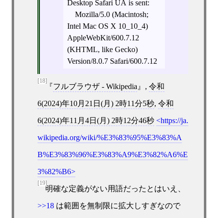
Desktop Safari UA is sent:
Mozilla/5.0 (Macintosh;
Intel Mac OS X 10_10_4)
AppleWebKit/600.7.12
(KHTML, like Gecko)
Version/8.0.7 Safari/600.7.12
[18]
フルブラウザ - Wikipedia
,
令和
6(2024)年10月21日(月) 2時11分5秒
,
令和
6(2024)年11月4日(月) 2時12分46秒
https://ja.
wikipedia.org/wiki/%E3%83%95%E3%83%A
B%E3%83%96%E3%83%A9%E3%82%A6%E
3%82%B6
[19]
明確な定義がない用語だったとはいえ、
>>18
は範囲を無制限に拡大しすぎなので