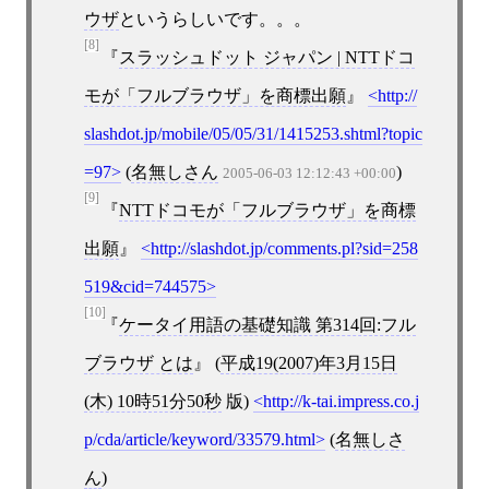
ウザ
というらしいです。。。
[8]
スラッシュドット ジャパン | NTTドコ
モが「フルブラウザ」を商標出願
http://
slashdot.jp/mobile/05/05/31/1415253.shtml?topic
=97
(
名無しさん
)
2005-06-03 12:12:43 +00:00
[9]
NTTドコモが「フルブラウザ」を商標
出願
http://slashdot.jp/comments.pl?sid=258
519&cid=744575
[10]
ケータイ用語の基礎知識 第314回:フル
ブラウザ とは
(
平成19(2007)年3月15日
(木) 10時51分50秒
版)
http://k-tai.impress.co.j
p/cda/article/keyword/33579.html
(
名無しさ
ん
)