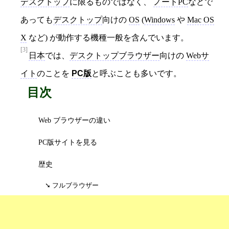
デスクトップ
に限るものではなく、
ノートPC
などで
あっても
デスクトップ
向けの
OS
(
Windows
や
Mac OS
X
など) が動作する機種一般を含んでいます。
[3]
日本
では、
デスクトップブラウザー
向けの
Webサ
イト
のことを
PC版
と呼ぶことも多いです。
目次
Web ブラウザーの違い
PC版サイトを見る
歴史
フルブラウザー