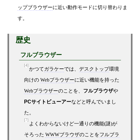
ップブラウザー
に近い動作モードに切り替わりま
す。
歴史
フルブラウザー
[4]
かつて
ガラケー
では、
デスクトップ
環境
向けの
Webブラウザー
に近い機能を持った
Webブラウザー
のことを、
フルブラウザ
や
PCサイトビューアー
などと呼んでいまし
た。
[7]
よくわからないけど一通りの機能(謎)が
そろった
WWWブラウザ
のことを
フルブラ