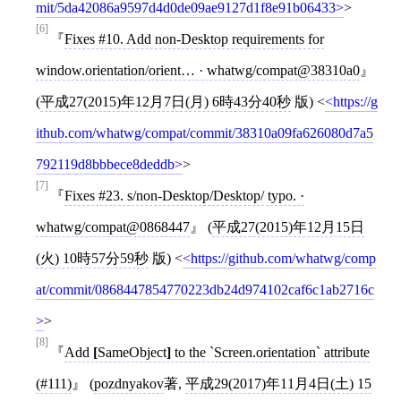
mit/5da42086a9597d4d0de09ae9127d1f8e91b06433
>
[6]
Fixes #10. Add non-Desktop requirements for
window.orientation/orient… · whatwg/compat@38310a0
(
平成27(2015)年12月7日(月) 6時43分40秒
版)
<
https://g
ithub.com/whatwg/compat/commit/38310a09fa626080d7a5
792119d8bbbece8deddb
>
[7]
Fixes #23. s/non-Desktop/Desktop/ typo. ·
whatwg/compat@0868447
(
平成27(2015)年12月15日
(火) 10時57分59秒
版)
<
https://github.com/whatwg/comp
at/commit/0868447854770223db24d974102caf6c1ab2716c
>
[8]
Add
[
SameObject
]
to the `Screen.orientation` attribute
(#111)
(
pozdnyakov
著,
平成29(2017)年11月4日(土) 15