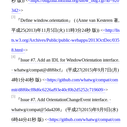
秒
版))
<
https://bugzilla.mozilla.org/show_bug.cgi?id=920
342
>
[3]
Define window.orientation
( (
Anne van Kesteren
著,
平成25(2013)年11月5日(火) 11時3分24秒
版))
<
http://lis
ts.w3.org/Archives/Public/public-webapps/2013OctDec/035
8.html
>
[4]
Issue #7. Add an IDL for WindowOrientation interface.
· whatwg/compat@d8f6bcf
(
平成27(2015)年9月7日(月)
4時1分40秒
版)
<
https://github.com/whatwg/compat/com
mit/d8f6bcff8d6c6226af93e40cf0b2d5252c719609
>
[5]
Issue #7. Add OrientationChangeEvent interface. ·
whatwg/compat@5da4208
(
平成27(2015)年9月9日(水)
6時44分41秒
版)
<
https://github.com/whatwg/compat/com