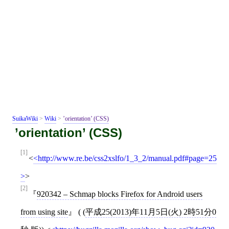
SuikaWiki
>
Wiki
>
’orientation’ (CSS)
’orientation’ (CSS)
[1]
<
http://www.re.be/css2xslfo/1_3_2/manual.pdf#page=25
>
[2]
920342 – Schmap blocks Firefox for Android users
from using site
( (
平成25(2013)年11月5日(火) 2時51分0