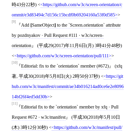
時43分22秒
)
<
https://github.com/w3c/screen-orientation/c
ommit/e3d83494c7d156c15bcdf0b69204160a53f0d585
>
[9]
Add
[
SameObject
]
to the `Screen.orientation` attribute
by pozdnyakov · Pull Request #111 · w3c/screen-
orientation
(
平成29(2017)年11月6日(月) 3時41分48秒
)
<
https://github.com/w3c/screen-orientation/pull/111
>
[10]
Editorial: fix to the `orientation` member (#672)
(
xfq
著,
平成30(2018)年5月8日(火) 2時50分37秒
)
<
https://git
hub.com/w3c/manifest/commit/ae34b016214ad0ce6e2e8096
14bf26f4ed5dd30b
>
[11]
Editorial fix to the `orientation` member by xfq · Pull
Request #672 · w3c/manifest
(
平成30(2018)年5月10日
(木) 3時12分30秒
)
<
https://github.com/w3c/manifest/pull/