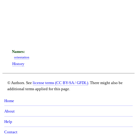
orientation
History
© Authors. See
license terms (CC BY-SA / GFDL)
. There might also be
additional terms applied for this page.
Home
About
Help
Contact