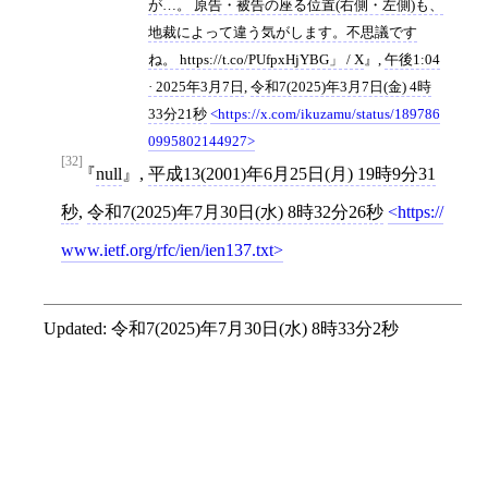
が…。 原告・被告の座る位置(右側・左側)も、
地裁によって違う気がします。不思議です
ね。 https://t.co/PUfpxHjYBG」 / X
,
午後1:04
· 2025年3月7日
,
令和7(2025)年3月7日(金) 4時
33分21秒
https://x.com/ikuzamu/status/189786
0995802144927
[32]
null
,
平成13(2001)年6月25日(月) 19時9分31
秒
,
令和7(2025)年7月30日(水) 8時32分26秒
https://
www.ietf.org/rfc/ien/ien137.txt
Updated:
令和7(2025)年7月30日(水) 8時33分2秒