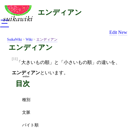
エンディアン
三
Edit
New
SuikaWiki
>
Wiki
>
エンディアン
エンディアン
[11]
「大きいもの順」と「小さいもの順」の違いを、
エンディアン
といいます。
endian
目次
種別
文脈
バイト順