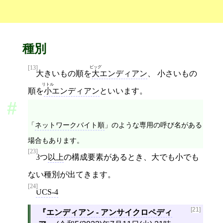
種別
[13]
ビッグ
大きいもの順を
大
エンディアン
、 小さいもの
リトル
順を
小
エンディアン
といいます。
「
ネットワークバイト順
」のような専用の呼び名がある
場合もあります。
[23]
3つ
以上
の構成要素があるとき、大でも小でも
ない種別が出てきます。
[24]
UCS-4
[21]
エンディアン - アンサイクロペディ