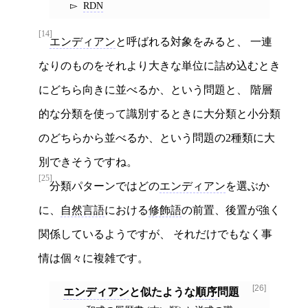
RDN
[14]
エンディアン
と呼ばれる対象をみると、 一連
なりのものをそれより大きな単位に詰め込むとき
にどちら向きに並べるか、という問題と、 階層
的な分類を使って識別するときに大分類と小分類
のどちらから並べるか、という問題の2種類に大
別できそうですね。
[25]
分類パターンではどの
エンディアン
を選ぶか
に、
自然言語
における
修飾語
の前置、後置が強く
関係しているようですが、 それだけでもなく事
情は個々に複雑です。
[26]
エンディアン
と似たような
順序
問題