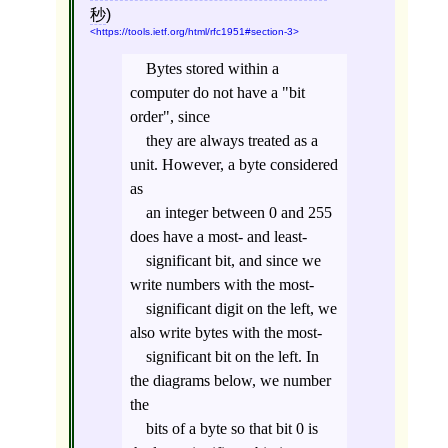
秒
)
https://tools.ietf.org/html/rfc1951#section-3
Bytes stored within a
computer do not have a "bit
order", since
they are always treated as a
unit. However, a byte considered
as
an integer between 0 and 255
does have a most- and least-
significant bit, and since we
write numbers with the most-
significant digit on the left, we
also write bytes with the most-
significant bit on the left. In
the diagrams below, we number
the
bits of a byte so that bit 0 is