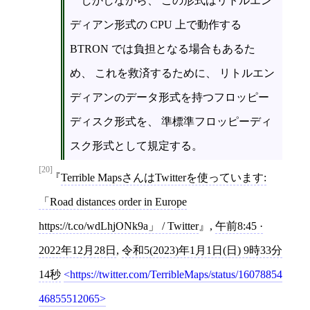
しかしながら、 この形式はリトルエン
ディアン形式の CPU 上で動作する
BTRON では負担となる場合もあるた
め、 これを救済するために、 リトルエン
ディアンのデータ形式を持つフロッピー
ディスク形式を、 準標準フロッピーディ
スク形式として規定する。
[20]
Terrible MapsさんはTwitterを使っています:
「Road distances order in Europe
https://t.co/wdLhjONk9a」 / Twitter
,
午前8:45 ·
2022年12月28日
,
令和5(2023)年1月1日(日) 9時33分
14秒
https://twitter.com/TerribleMaps/status/16078854
46855512065