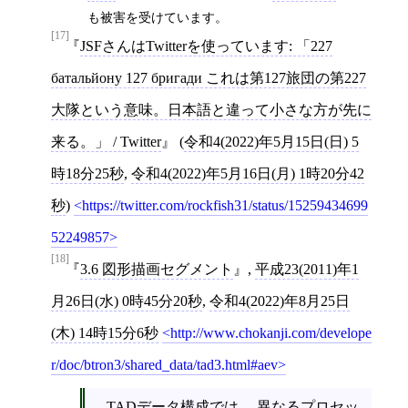
も被害を受けています。
[17]
JSFさんはTwitterを使っています: 「227
батальйону 127 бригади これは第127旅団の第227
大隊という意味。日本語と違って小さな方が先に
来る。」 / Twitter
(
令和4(2022)年5月15日(日) 5
時18分25秒
,
令和4(2022)年5月16日(月) 1時20分42
秒
)
https://twitter.com/rockfish31/status/15259434699
52249857
[18]
3.6 図形描画セグメント
,
平成23(2011)年1
月26日(水) 0時45分20秒
,
令和4(2022)年8月25日
(木) 14時15分6秒
http://www.chokanji.com/develope
r/doc/btron3/shared_data/tad3.html#aev
TADデータ構成では、 異なるプロセッ