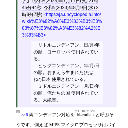
ア
(
令和5(2023)年7月11日(火) 21時
45分44秒
,
令和5(2023)年8月9日(水) 2
時8分7秒
)
https://ja.uncyclopedia.info/
wiki/%E3%82%A8%E3%83%B3%E3%
83%87%E3%82%A3%E3%82%A2%E
3%83%B3
リトルエンディアン、日/月/年
の順。ヨーロッパ 使用されてい
る。
ビッグエンディアン、年/月/日
の順。おまえら生まれた(だよ
ね?)日本 使用されている。
ミドルエンディアン、月/日/年
の順。俺たちの国 使用されてい
る。大絶賛。
[8]
バイ・エンディアン
>>6
両エンディアン対応を
bi-endian
と呼ぶそ
うです。例えば
MIPS
マイクロプロセッサ
はバイ