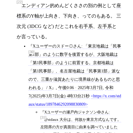
[22]
エンディアン
的めんどくささの別の例として
座
標系
の
Y軸
が上向き、下向き、ってのもある。 三
次元 (
3DCG
など) だとこれを
右手系
、
左手系
と
か言っている。
Xユーザーのスドー🍞さん: 「東京地裁は「民事
[30]
第1部」のように数字を後置するが、大阪地裁は
「第1民事部」のように前置する。京都地裁は
「第1民事部」、名古屋地裁は「民事第1部」派な
ので、三重か滋賀あたりに境界線があるものと思
われる」 / X
,
午後0:06 · 2025年3月7日
,
令和
7(2025)年3月7日(金) 4時33分21秒
https://x.com/std
aux/status/1897846292098830809
Xユーザーの瀬戸内ジャクソン🍥さん:
[31]
「@stdaux 大分は、何故か東京方式なんです。
左陪席の方が真面目に由来を調べていました