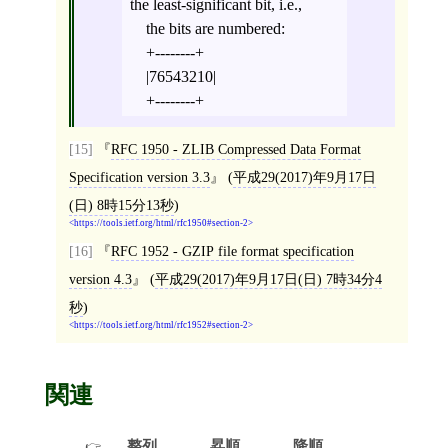
the least-significant bit, i.e.,
the bits are numbered:
+--------+
|76543210|
+--------+
[15]
RFC 1950 - ZLIB Compressed Data Format
Specification version 3.3
(
平成29(2017)年9月17日
(日) 8時15分13秒
)
https://tools.ietf.org/html/rfc1950#section-2
[16]
RFC 1952 - GZIP file format specification
version 4.3
(
平成29(2017)年9月17日(日) 7時34分4
秒
)
https://tools.ietf.org/html/rfc1952#section-2
関連
整列
昇順
降順
,
,