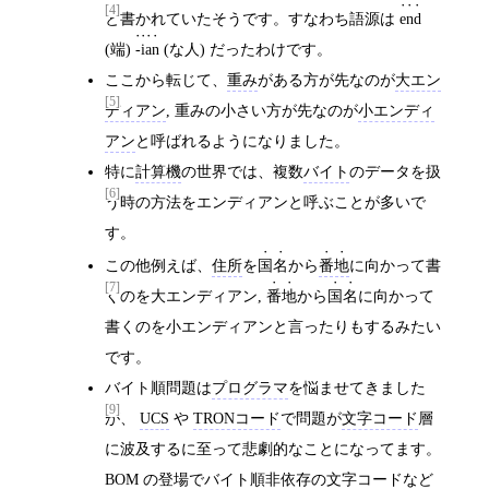
[4]
と書かれていたそうです。すなわち語源は
end
(端)
-ian
(な人) だったわけです。
ここから転じて、
重み
がある方が先なのが
大エン
[5]
ディアン
, 重みの小さい方が先なのが
小エンディ
アン
と呼ばれるようになりました。
特に
計算機
の世界では、複数
バイト
のデータを扱
[6]
う時の方法をエンディアンと呼ぶことが多いで
す。
この他例えば、
住所
を
国名
から
番地
に向かって書
[7]
くのを大エンディアン,
番地
から
国名
に向かって
書くのを小エンディアンと言ったりもするみたい
です。
バイト順問題は
プログラマ
を悩ませてきました
[9]
が、
UCS
や
TRONコード
で問題が
文字コード
層
に波及するに至って悲劇的なことになってます。
BOM
の登場でバイト順非依存の
文字コード
など