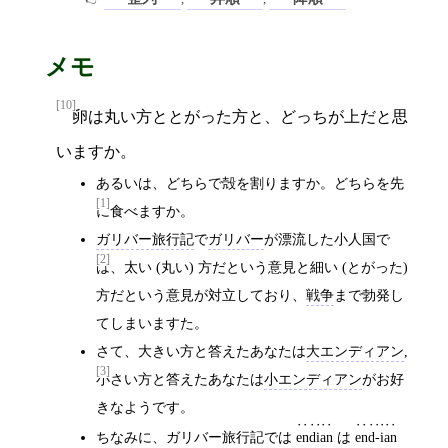
メモ
[10]
卵は丸い方ととがった方と、どっちが上だと思
いますか。
あるいは、どちらで殻を割りますか。どちらを先
[1]
に食べますか。
ガリバー旅行記
で
ガリバー
が漂流した小人国で
[2]
は、太い (丸い) 方だという意見と細い (とがった)
方だという意見が対立しており、
戦争
まで勃発し
てしまいますた。
さて、大きい方と答えたあなたは
大エンディアン
,
[3]
小さい方と答えたあなたは
小エンディアン
がお好
きなようです。
ちなみに、ガリバー旅行記では
endian
は
end-ian