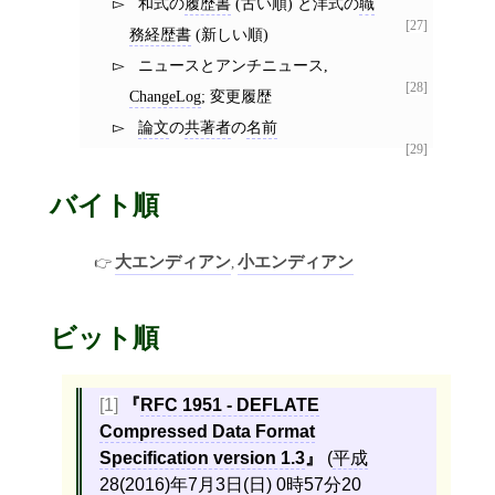
和式の
履歴書
(古い順) と洋式の
職
[27]
務経歴書
(新しい順)
ニュースとアンチニュース,
[28]
ChangeLog
; 変更履歴
論文
の
共著者
の
名前
[29]
バイト順
大エンディアン
小エンディアン
,
ビット順
[1]
RFC 1951 - DEFLATE
Compressed Data Format
Specification version 1.3
(
平成
28(2016)年7月3日(日) 0時57分20