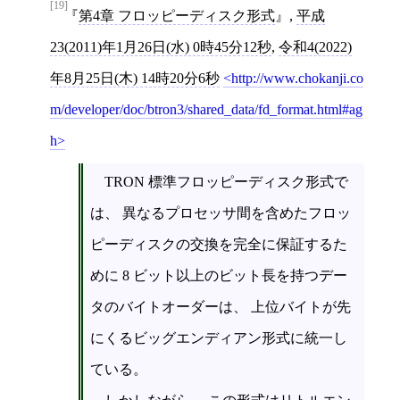
[19]
第4章 フロッピーディスク形式
,
平成
23(2011)年1月26日(水) 0時45分12秒
,
令和4(2022)
年8月25日(木) 14時20分6秒
http://www.chokanji.co
m/developer/doc/btron3/shared_data/fd_format.html#ag
h
TRON 標準フロッピーディスク形式で
は、 異なるプロセッサ間を含めたフロッ
ピーディスクの交換を完全に保証するた
めに 8 ビット以上のビット長を持つデー
タのバイトオーダーは、 上位バイトが先
にくるビッグエンディアン形式に統一し
ている。