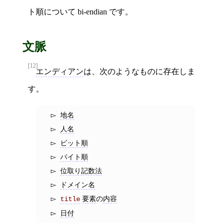
ト順について bi-endian です。
文脈
[12]
エンディアン
は、次のようなものに存在しま
す。
地名
人名
ビット順
バイト順
位取り記数法
ドメイン名
要素
の
内容
title
日付