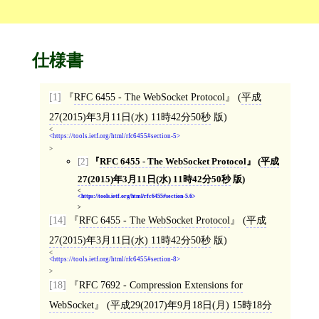
仕様書
[1]
RFC 6455 - The WebSocket Protocol
(
平成
27(2015)年3月11日(水) 11時42分50秒
版)
<
https://tools.ietf.org/html/rfc6455#section-5
>
[2]
RFC 6455 - The WebSocket Protocol
(
平成
27(2015)年3月11日(水) 11時42分50秒
版)
<
https://tools.ietf.org/html/rfc6455#section-5.6
>
[14]
RFC 6455 - The WebSocket Protocol
(
平成
27(2015)年3月11日(水) 11時42分50秒
版)
<
https://tools.ietf.org/html/rfc6455#section-8
>
[18]
RFC 7692 - Compression Extensions for
WebSocket
(
平成29(2017)年9月18日(月) 15時18分