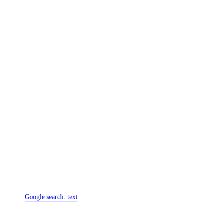
Google search:
text