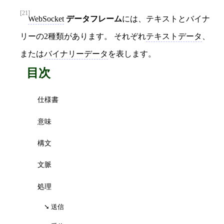
[21]
WebSocket
データフレーム
には、テキストとバイナ
リーの2種類があります。 それぞれ
テキストデータ
、
または
バイナリーデータ
を表します。
目次
仕様書
意味
構文
文脈
処理
送信