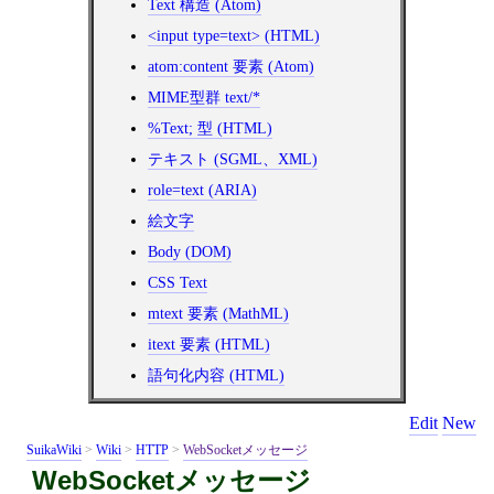
Text 構造 (Atom)
<input type=text> (HTML)
atom:content 要素 (Atom)
MIME型群 text/*
%Text; 型 (HTML)
テキスト (SGML、XML)
role=text (ARIA)
絵文字
Body (DOM)
CSS Text
mtext 要素 (MathML)
itext 要素 (HTML)
語句化内容 (HTML)
Edit
New
SuikaWiki
>
Wiki
>
HTTP
>
WebSocketメッセージ
WebSocketメッセージ