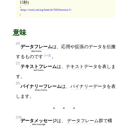
15秒
)
<
https://tools.ietf.org/html/rfc7692#section-3
>
意味
[4]
データフレーム
は、
応用
や
拡張
のデータを伝搬
data frame
>>2
するものです
。
[5]
テキストフレーム
は、
テキスト
データを表しま
text frame
す。
[6]
バイナリーフレーム
は、
バイナリー
データを表
binary frame
します。
[19]
データメッセージ
は、
データフレーム
群で構
data message