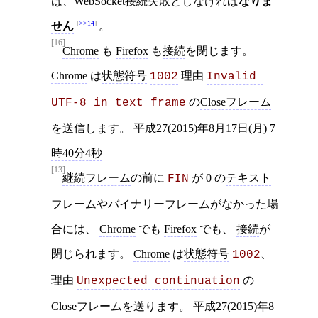
は、
WebSocket接続失敗
としなければ
なりま
>>14
せん
。
[16]
Chrome
も
Firefox
も
接続
を閉じます。
Chrome
は
状態符号
理由
1002
Invalid 
の
Closeフレーム
UTF-8 in text frame
を送信します。
平成27(2015)年8月17日(月) 7
時40分4秒
[13]
継続フレーム
の前に
が 0 の
テキスト
FIN
フレーム
や
バイナリーフレーム
がなかった場
合には、
Chrome
でも
Firefox
でも、
接続
が
閉じられます。
Chrome
は
状態符号
、
1002
理由
の
Unexpected continuation
Closeフレーム
を送ります。
平成27(2015)年8