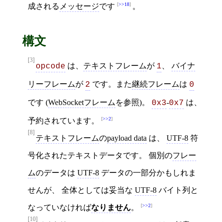
>>18
成される
メッセージ
です
。
構文
[3]
は、
テキストフレーム
が
、
バイナ
opcode
1
リーフレーム
が
です。また
継続フレーム
は
2
0
です (
WebSocketフレーム
を参照)。
-
は、
0x3
0x7
>>2
予約されています。
[8]
テキストフレーム
の
payload data
は、
UTF-8
符
号化されたテキストデータです。 個別の
フレー
ム
のデータは
UTF-8
データの一部分かもしれま
せんが、 全体としては妥当な
UTF-8
バイト列と
>>2
なっていなければ
なりません
。
[10]