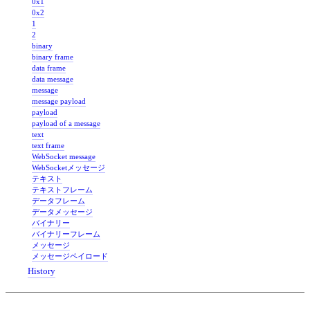
0x1
0x2
1
2
binary
binary frame
data frame
data message
message
message payload
payload
payload of a message
text
text frame
WebSocket message
WebSocketメッセージ
テキスト
テキストフレーム
データフレーム
データメッセージ
バイナリー
バイナリーフレーム
メッセージ
メッセージペイロード
History