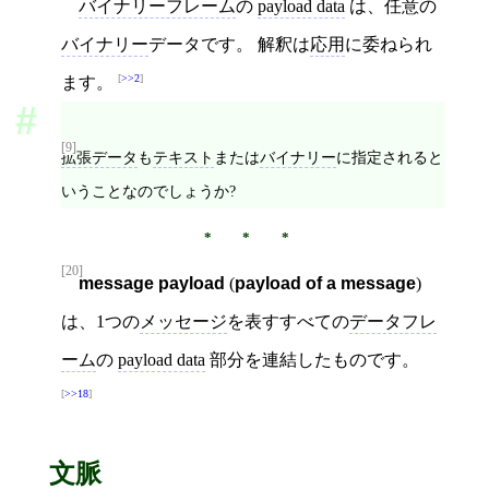
バイナリーフレーム
の
payload data
は、任意の
バイナリー
データです。 解釈は
応用
に委ねられ
>>2
ます。
[9]
拡張データ
も
テキスト
または
バイナリー
に指定されると
いうことなのでしょうか?
[20]
message payload
(
payload of a message
)
は、1つの
メッセージ
を表すすべての
データフレ
ーム
の
payload data
部分を連結したものです。
>>18
文脈