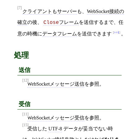
[7]
クライアント
も
サーバー
も、
WebSocket接続の
確立
の後、
フレーム
を送信するまで、任
Close
>>1
意の時機に
データフレーム
を送信できます
。
処理
送信
[12]
WebSocketメッセージ送信
を参照。
受信
[11]
WebSocketメッセージ受信
を参照。
[15]
受信した
UTF-8
データが妥当でない時