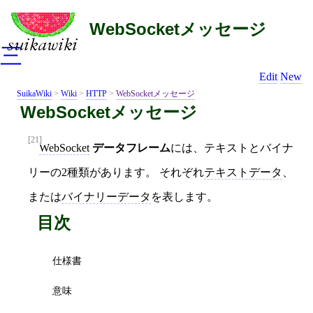
WebSocketメッセージ
三
Edit
New
SuikaWiki
>
Wiki
>
HTTP
>
WebSocketメッセージ
WebSocketメッセージ
[21]
WebSocket
データフレーム
には、テキストとバイナ
リーの2種類があります。 それぞれ
テキストデータ
、
または
バイナリーデータ
を表します。
目次
仕様書
意味