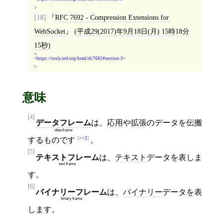
>
[18]
RFC 7692 - Compression Extensions for
WebSocket
(
平成29(2017)年9月18日(月) 15時18分
15秒
)
<
https://tools.ietf.org/html/rfc7692#section-3
>
意味
[4]
データフレーム
は、
応用
や
拡張
のデータを伝搬
data frame
>>2
するものです
。
[5]
テキストフレーム
は、
テキスト
データを表しま
text frame
す。
[6]
バイナリーフレーム
は、
バイナリー
データを表
binary frame
します。