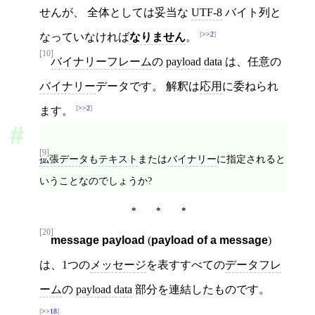
せんが、 全体としては妥当な
UTF-8
バイト列と
>>2
なっていなければ
なりません
。
[10]
バイナリーフレーム
の
payload data
は、任意の
バイナリー
データです。 解釈は
応用
に委ねられ
>>2
ます。
[9]
拡張データ
も
テキスト
または
バイナリー
に指定されると
いうことなのでしょうか?
[20]
message payload
(
payload of a message
)
は、1つの
メッセージ
を表すすべての
データフレ
ーム
の
payload data
部分を連結したものです。
>>18