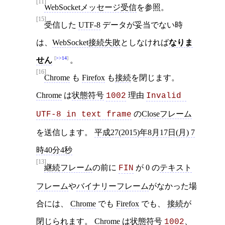
[11]
WebSocketメッセージ受信
を参照。
[15]
受信した
UTF-8
データが妥当でない時
は、
WebSocket接続失敗
としなければ
なりま
>>14
せん
。
[16]
Chrome
も
Firefox
も
接続
を閉じます。
Chrome
は
状態符号
理由
1002
Invalid 
の
Closeフレーム
UTF-8 in text frame
を送信します。
平成27(2015)年8月17日(月) 7
時40分4秒
[13]
継続フレーム
の前に
が 0 の
テキスト
FIN
フレーム
や
バイナリーフレーム
がなかった場
合には、
Chrome
でも
Firefox
でも、
接続
が
閉じられます。
Chrome
は
状態符号
、
1002