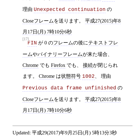
理由
の
Unexpected continuation
Closeフレーム
を送ります。
平成27(2015)年8
月17日(月) 7時10分6秒
[17]
が 0 の
フレーム
の後に
テキストフレ
FIN
ーム
や
バイナリーフレーム
が来た場合、
Chrome
でも
Firefox
でも、
接続
が閉じられ
ます。
Chrome
は
状態符号
、 理由
1002
の
Previous data frame unfinished
Closeフレーム
を送ります。
平成27(2015)年8
月17日(月) 7時10分6秒
Updated:
平成29(2017)年9月25日(月) 5時13分3秒