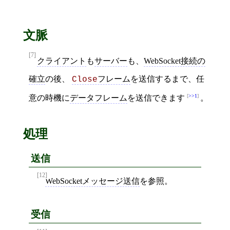
文脈
[7]
クライアント
も
サーバー
も、
WebSocket接続の
確立
の後、
フレーム
を送信するまで、任
Close
>>1
意の時機に
データフレーム
を送信できます
。
処理
送信
[12]
WebSocketメッセージ送信
を参照。
受信