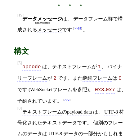
[19]
データメッセージ
は、
データフレーム
群で構
data message
>>18
成される
メッセージ
です
。
構文
[3]
は、
テキストフレーム
が
、
バイナ
opcode
1
リーフレーム
が
です。また
継続フレーム
は
2
0
です (
WebSocketフレーム
を参照)。
-
は、
0x3
0x7
>>2
予約されています。
[8]
テキストフレーム
の
payload data
は、
UTF-8
符
号化されたテキストデータです。 個別の
フレー
ム
のデータは
UTF-8
データの一部分かもしれま