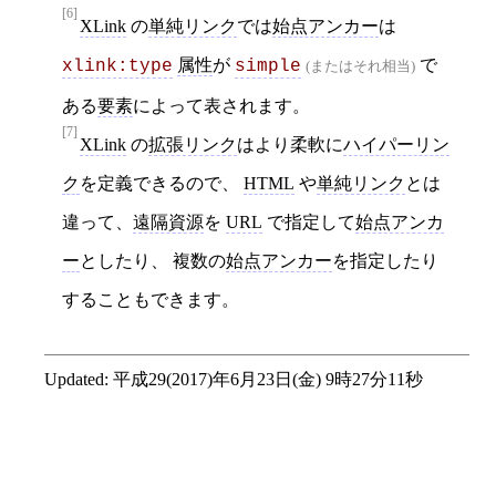
[6]
XLink
の
単純リンク
では
始点アンカー
は
属性
が
で
xlink:type
simple
(またはそれ相当)
ある
要素
によって表されます。
[7]
XLink
の
拡張リンク
はより柔軟に
ハイパーリン
ク
を定義できるので、
HTML
や
単純リンク
とは
違って、
遠隔資源
を
URL
で指定して
始点アンカ
ー
としたり、 複数の
始点アンカー
を指定したり
することもできます。
Updated:
平成29(2017)年6月23日(金) 9時27分11秒