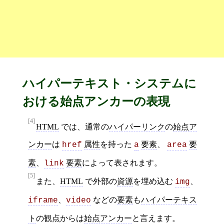
ハイパーテキスト・システムに
おける始点アンカーの表現
[4]
HTML
では、通常の
ハイパーリンク
の
始点ア
ンカー
は
属性
を持った
要素
、
要
href
a
area
素
、
要素
によって表されます。
link
[5]
また、
HTML
で外部の
資源
を埋め込む
、
img
、
などの
要素
も
ハイパーテキス
iframe
video
ト
の観点からは
始点アンカー
と言えます。