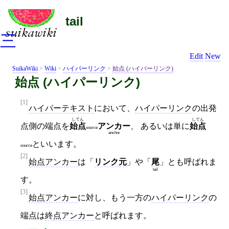
tail
三
Edit
New
SuikaWiki
>
Wiki
>
ハイパーリンク
>
始点 (ハイパーリンク)
始点 (ハイパーリンク)
[1]
ハイパーテキスト
において、
ハイパーリンク
の出発
してん
してん
点側の端点を
始点
アンカー
、 あるいは単に
始点
source
anchor
といいます。
source
[2]
始点アンカー
は「
リンク元
」や「
尾
」とも呼ばれま
tail
す。
[3]
始点アンカー
に対し、もう一方の
ハイパーリンク
の
端点は
終点アンカー
と呼ばれます。