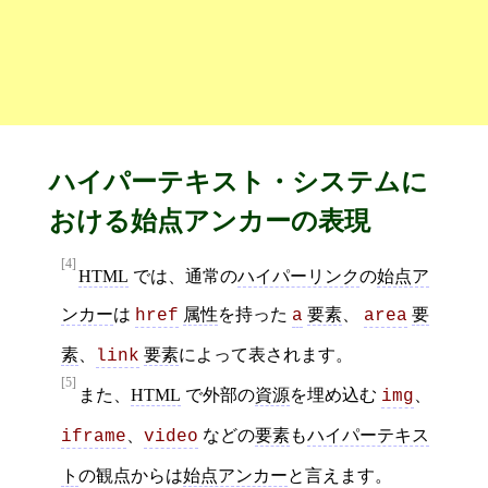
ハイパーテキスト・システムに
おける始点アンカーの表現
[4]
HTML
では、通常の
ハイパーリンク
の
始点ア
ンカー
は
属性
を持った
要素
、
要
href
a
area
素
、
要素
によって表されます。
link
[5]
また、
HTML
で外部の
資源
を埋め込む
、
img
、
などの
要素
も
ハイパーテキス
iframe
video
ト
の観点からは
始点アンカー
と言えます。