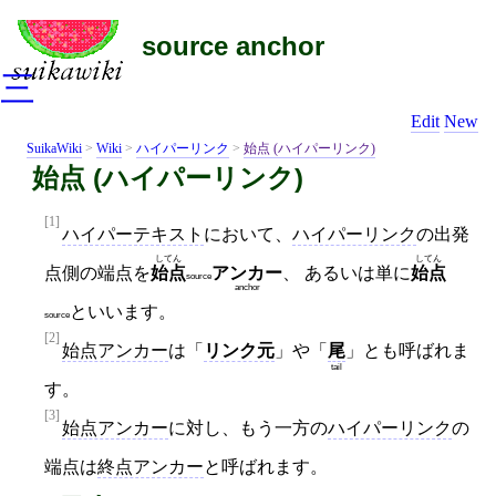
source anchor
三
Edit
New
SuikaWiki
>
Wiki
>
ハイパーリンク
>
始点 (ハイパーリンク)
始点 (ハイパーリンク)
[1]
ハイパーテキスト
において、
ハイパーリンク
の出発
してん
してん
点側の端点を
始点
アンカー
、 あるいは単に
始点
source
anchor
といいます。
source
[2]
始点アンカー
は「
リンク元
」や「
尾
」とも呼ばれま
tail
す。
[3]
始点アンカー
に対し、もう一方の
ハイパーリンク
の
端点は
終点アンカー
と呼ばれます。