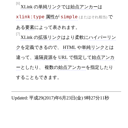
[6]
XLink
の
単純リンク
では
始点アンカー
は
属性
が
で
xlink:type
simple
(またはそれ相当)
ある
要素
によって表されます。
[7]
XLink
の
拡張リンク
はより柔軟に
ハイパーリン
ク
を定義できるので、
HTML
や
単純リンク
とは
違って、
遠隔資源
を
URL
で指定して
始点アンカ
ー
としたり、 複数の
始点アンカー
を指定したり
することもできます。
Updated:
平成29(2017)年6月23日(金) 9時27分11秒