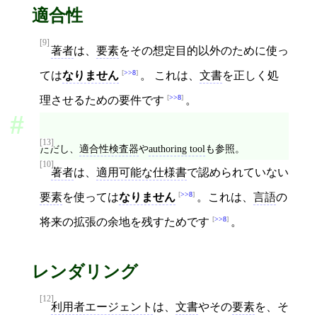
適合性
[9]
著者
は、
要素
をその想定目的以外のために使っ
>>8
ては
なりません
。 これは、
文書
を正しく処
>>8
理させるための要件です
。
[13]
ただし、
適合性検査器
や
authoring tool
も参照。
[10]
著者
は、
適用可能な仕様書
で認められていない
>>8
要素
を使っては
なりません
。これは、
言語
の
>>8
将来の拡張の余地を残すためです
。
レンダリング
[12]
利用者エージェント
は、
文書
やその
要素
を、そ