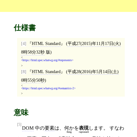
仕様書
[4]
HTML Standard
(
平成27(2015)年11月17日(火)
8時58分32秒
版)
<
https://html.spec.whatwg.org/#represents
>
[8]
HTML Standard
(
平成28(2016)年5月14日(土)
0時55分50秒
)
<
https://html.spec.whatwg.org/#semantics-2
>
意味
[5]
DOM
中の
要素
は、
何か
を
表現
します。 すなわ
thing
represent