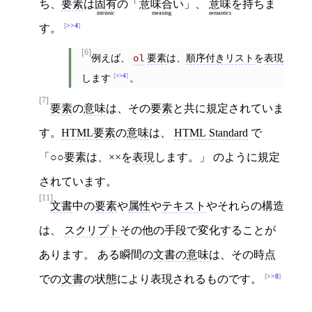
ち、
要素
は
固有
の「
意味合い
」、
意味
を持ちま
intrinsic
meaning
semantics
>>4
す。
[6]
例えば、
要素
は、
順序付きリスト
を
表現
ol
します
>>4
。
[7]
要素
の
意味
は、その
要素
と共に規定されていま
す。
HTML要素
の
意味
は、
HTML Standard
で
「○○
要素
は、××を
表現
します。」 のように規定
されています。
[11]
文書
中の
要素
や
属性
や
テキスト
やそれらの構造
は、
スクリプト
その他の手段で変化することが
あります。 ある瞬間の
文書の意味
は、その時点
>>8
での
文書
の状態により表現されるものです。