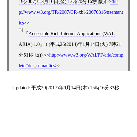
19(2007)年3月16日(金) 13時20分16秒
版))
<
htt
p://www.w3.org/TR/2007/CR-xbl-20070316/#semant
ics
>
[3]
Accessible Rich Internet Applications (WAI-
ARIA) 1.0
( (
平成26(2014)年1月14日(火) 7時21
分51秒
版))
<
http://www.w3.org/WAI/PF/aria/comp
lete#def_semantics
>
Updated:
平成29(2017)年9月14日(木) 15時16分33秒