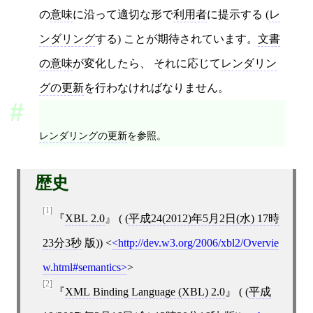
の
意味
に沿って適切な形で
利用者
に提示する (
レ
ンダリング
する) ことが期待されています。
文書
の意味
が変化したら、 それに応じて
レンダリン
グの更新
を行わなければなりません。
レンダリングの更新
を参照。
歴史
[1]
XBL 2.0
( (
平成24(2012)年5月2日(水) 17時
23分3秒
版))
<
http://dev.w3.org/2006/xbl2/Overvie
w.html#semantics
>
[2]
XML Binding Language (XBL) 2.0
( (
平成