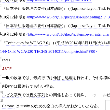
2]
日本語組版処理の要件(日本語版)
( (
Japanese Layout Task F
時19分12秒
版))
http://www.w3.org/TR/jlreq/ja/#ja-subheading2_7_3
3]
日本語組版処理の要件(日本語版)
( (
Japanese Layout Task F
時19分12秒
版))
http://www.w3.org/TR/jlreq/ja/#term.even-inter-char
4]
Techniques for WCAG 2.0
( (
平成26(2014)年3月11日(火) 1
014/NOTE-WCAG20-TECHS-20140311/complete.html#F88
5]
zwsp
6]
JSTF
8]
一般の段落では、最終行では
伸ばし処理
を行わず、それ以前
9]
割注
では最終行でも行い得る。
10]
ルビ文字列
では
親文字列
との関係もあって特殊。
ル
12]
Chrome
は justify のための空白の挿入がおかしいよなあ。