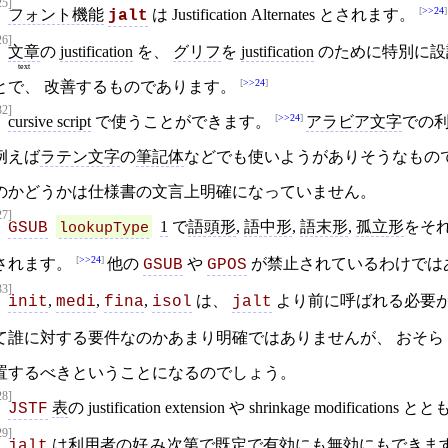
25]
>>24
フォント機能
は Justification Alternates とされます。
jalt
26]
文章
の
justification
を、
グリフ
を
justification
のために特別に設
text
>>24
とで、 改善するものであります。
32]
>>24
cursive script
で使うことができます。
アラビア文字
での
例えば
ラテン文字
の
筆記体
などでも使いようがありそうなもの
のかどうかは仕様書の文言上明確になっていません。
27]
1
で
語頭形
,
語中形
,
語末形
,
孤立形
をそ
GSUB
lookupType
>>24
されます。
他の
や
が禁止されているわけでは
GSUB
GPOS
33]
,
,
,
は、
より前に呼ばれる必要
init
medi
fina
isol
jalt
て誰に対する要件なのかあまり明確ではありませんが、 おそら
置するべきということになるのでしょう。
28]
表
の justification extension や shrinkage modif
JSTF
29]
は
利用者
の
好み
次第で既定で有効にも無効にもできま
jalt