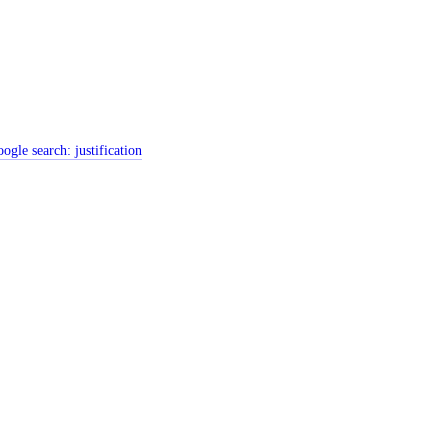
ogle search:
justification