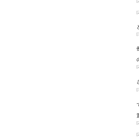
[
[
[
[
[
[
[