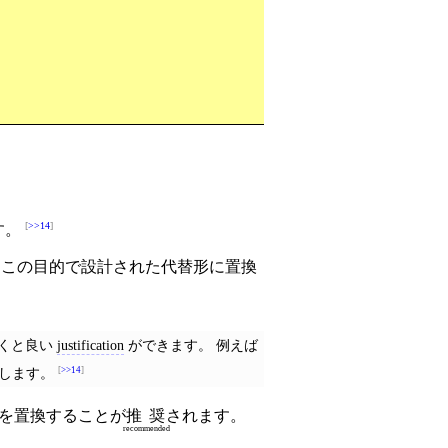
>>14
ます。
にこの目的で設計された代替形に置換
おくと良い
justification
ができます。 例えば
に置換します。
>>14
) を置換することが
推奨
されます。
recommended