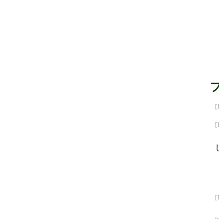
[
[
[