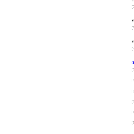
[
[
[
[
[
[
[
[
[