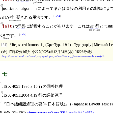
preference
30]
justification algorithm によってまたは直接の利用者の制御
>>24
うのが
推奨
される用法です。
recommended
31]
は
行長
に影響することがあります。これは
改行
と just
jalt
line-breaking
>>24
べきです
。
should
[24]
Registered features, f-j (OpenType 1.9.1) - Typography | Microsoft Le
(金) 17時42分16秒
,
令和7(2025)年12月24日(水) 9時26分4秒
https://learn.microsoft.com/en-us/typography/opentype/spec/features_fj?source=recommendations#jalt
メモ
7]
JIS X 4051-1995
3.15 行の調整処理
11]
JIS X 4051:2004
4.19 行の調整処理
1]
日本語組版処理の要件(日本語版)
( (
Japanese Layout Task F
時19分12秒
版))
http://www.w3.org/TR/jlreq/ja/#d3e857