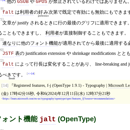
>>14
他の
や
が禁止されているわけではありません
GSUB
GPOS
19]
は
利用者
の
好み
次第で既定で有効にも無効にもできま
falt
preference
21]
文章が justify されるときに行の最後のグリフに適用できます。 justif
ることもできますし、
利用者
が直接制御することもできます。
23]
連なり
に他の
フォント機能
が適用されてから最後に適用する
20]
表
の justification extension や shrinkage modif
JSTF
22]
によって行長は変化することがあり、 line-breaking and justi
falt
>>14
る
べきです
。
should
[14]
Registered features, f-j (OpenType 1.9.1) - Typography |
Microsoft Le
(金) 17時42分16秒
,
令和6(2024)年12月11日(水) 12時37分21秒
https://learn.microsoft.com/en-us/typography/opentype/spec/features_fj?source=recommendations
フォント機能
(OpenType)
jalt