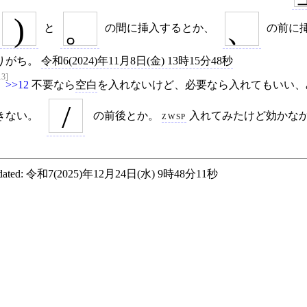
)
。
、
と
の間に挿入するとか、
の前に
りがち。
令和6(2024)年11月8日(金) 13時15分48秒
13]
>>12
不要なら
空白
を入れないけど、必要なら入れてもいい、
/
きない。
の前後とか。
zwsp
入れてみたけど効かな
ated:
令和7(2025)年12月24日(水) 9時48分11秒