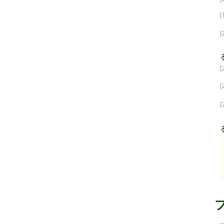
[
[
[
[
[