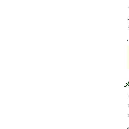
[
[
[
[
[