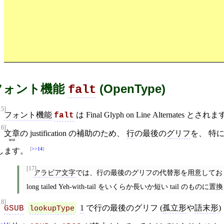
フォント機能
(OpenType)
falt
15]
フォント機能
は Final Glyph on Line Alternates とされ
falt
16]
文章
の justification の補助のため、
行
の最後の
グリフ
を、 特
text
>>14
します。
[17]
アラビア文字
では、行の最後のグリフの代替形を用意して
long tailed Yeh-with-tail をいくらか長いか短い tail のもの
18]
1
で行の最後のグリフ (
孤立形
や
語末形
GSUB
lookupType