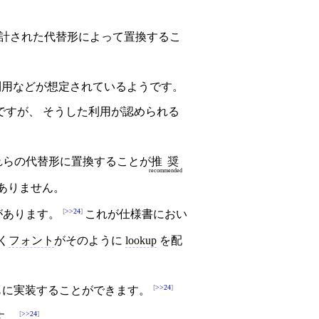
計された代替形によって置換するこ
利用などが想定されているようです。
ですが、 そうした利用が認められる
れらの代替形に置換することが
推奨
recommended
ありません。
>>24
があります。
これが仕様書におい
く
フォント
がそのように
lookup
を配
>>24
ications とともに実装することができます。
>>24
す。