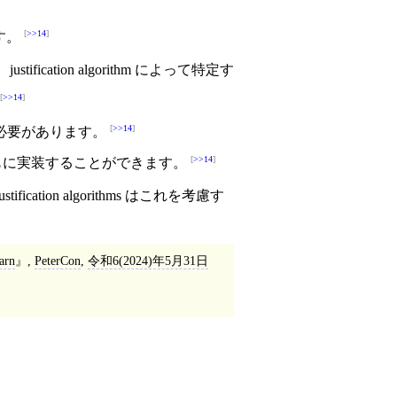
。
>>14
す。
ication algorithm によって特定す
>>14
>>14
必要があります。
>>14
ications とともに実装することができます。
fication algorithms はこれを考慮す
arn
,
PeterCon
,
令和6(2024)年5月31日