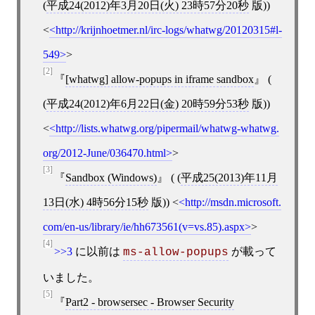
(
平成24(2012)年3月20日(火) 23時57分20秒
版))
<
http://krijnhoetmer.nl/irc-logs/whatwg/20120315#l-
549
>
[2]
[
whatwg
]
allow-popups in iframe sandbox
(
(
平成24(2012)年6月22日(金) 20時59分53秒
版))
<
http://lists.whatwg.org/pipermail/whatwg-whatwg.
org/2012-June/036470.html
>
[3]
Sandbox (Windows)
( (
平成25(2013)年11月
13日(水) 4時56分15秒
版))
<
http://msdn.microsoft.
com/en-us/library/ie/hh673561(v=vs.85).aspx
>
[4]
>>3
に以前は
が載って
ms-allow-popups
いました。
[5]
Part2 - browsersec - Browser Security