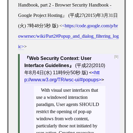
Handbook, part 2 - Browser Security Handbook -
Google Project Hosting
(
平成27(2015)年3月31日
(火) 7時48分5秒
版)
<
https://code.google.com/p/br
owsersec/wiki/Part2#Popup_and_dialog_filtering_log
ic
>
[9]
Web Security Context: User
Interface Guidelines
(
平成22(2010)
年8月4日(水) 11時9分50秒
版)
<
htt
p://www.w3.org/TR/wsc-ui/#popups
>
With visual user interfaces that
use a windowed interaction
paradigm, User agents SHOULD
restrict the opening of pop-up
windows from web content,
particularly those not initiated by
user action. Creating excessive