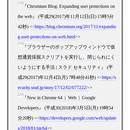
[18]
Chromium Blog: Expanding user protections on
the web
(
平成29(2017)年11月12日(日) 15時5分
42秒
)
<
https://blog.chromium.org/2017/11/expandin
g-user-protections-on-web.html
>
[19]
ブラウザーのポップアップウィンドウで仮
想通貨採掘スクリプトを実行し、閉じられにく
いようにする手法 | スラド セキュリティ
(
平
成29(2017)年12月4日(月) 7時48分41秒
)
<
https://s
ecurity.srad.jp/story/17/12/02/077222/
>
[20]
New in Chrome 64 | Web | Google
Developers
(
平成30(2018)年3月5日(月) 19時54
分20秒
)
<
https://developers.google.com/web/update
s/2018/01/nic64
>