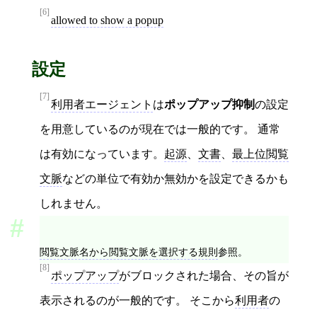
[6]
allowed to show a popup
設定
[7]
利用者エージェント
は
ポップアップ抑制
の設定
を用意しているのが現在では一般的です。 通常
は有効になっています。
起源
、
文書
、
最上位閲覧
文脈
などの単位で有効か無効かを設定できるかも
しれません。
閲覧文脈名から閲覧文脈を選択する規則
参照。
[8]
ポップアップ
がブロックされた場合、その旨が
表示されるのが一般的です。 そこから
利用者
の