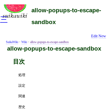
allow-popups-to-escape-
三
sandbox
Edit
New
SuikaWiki
>
Wiki
>
allow-popups-to-escape-sandbox
allow-popups-to-escape-sandbox
目次
処理
設定
関連
歴史