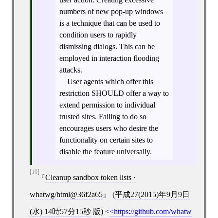
numbers of new pop-up windows
is a technique that can be used to
condition users to rapidly
dismissing dialogs. This can be
employed in interaction flooding
attacks.
User agents which offer this
restriction SHOULD offer a way to
extend permission to individual
trusted sites. Failing to do so
encourages users who desire the
functionality on certain sites to
disable the feature universally.
[10]
Cleanup sandbox token lists ·
whatwg/html@36f2a65
(
平成27(2015)年9月9日
(水) 14時57分15秒
版)
<
https://github.com/whatw