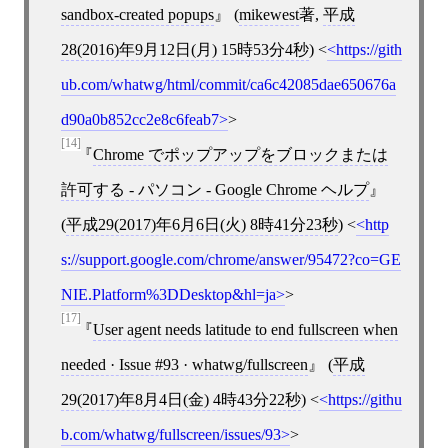
sandbox-created popups
(
mikewest
著,
平成
28(2016)年9月12日(月) 15時53分4秒
)
<
https://gith
ub.com/whatwg/html/commit/ca6c42085dae650676a
d90a0b852cc2e8c6feab7
>
[14]
Chrome でポップアップをブロックまたは
許可する - パソコン - Google Chrome ヘルプ
(
平成29(2017)年6月6日(火) 8時41分23秒
)
<
http
s://support.google.com/chrome/answer/95472?co=GE
NIE.Platform%3DDesktop&hl=ja
>
[17]
User agent needs latitude to end fullscreen when
needed · Issue #93 · whatwg/fullscreen
(
平成
29(2017)年8月4日(金) 4時43分22秒
)
<
https://githu
b.com/whatwg/fullscreen/issues/93
>