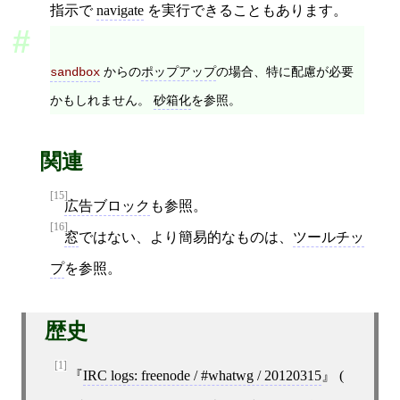
指示で
navigate
を実行できることもあります。
からの
ポップアップ
の場合、特に配慮が必要
sandbox
かもしれません。
砂箱化
を参照。
関連
[15]
広告ブロック
も参照。
[16]
窓
ではない、より簡易的なものは、
ツールチッ
プ
を参照。
歴史
[1]
IRC logs: freenode / #whatwg / 20120315
(