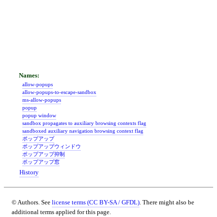
allow-popups
allow-popups-to-escape-sandbox
ms-allow-popups
popup
popup window
sandbox propagates to auxiliary browsing contexts flag
sandboxed auxiliary navigation browsing context flag
ポップアップ
ポップアップウィンドウ
ポップアップ抑制
ポップアップ窓
History
© Authors. See
license terms (CC BY-SA / GFDL)
. There might also be
additional terms applied for this page.