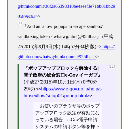
g/html/commit/36f2a65398310be4aeef3e71bb01bb29
0589ecb3
>
[11]
Add an 'allow-popups-to-escape-sandbox'
sandboxing token · whatwg/html@955fbaa
(
平成
27(2015)年9月9日(水) 14時57分34秒
版)
<
https://
github.com/whatwg/html/commit/955fbaa
>
[12]
ポップアップブロックを解除する|
電子政府の総合窓口e-Gov イーガブ
(
平成27(2015)年10月1日(木) 0時0分
29秒
)
<
https://www.e-gov.go.jp/help/s
hinsei/flow/setup01/popup.html
>
お使いのブラウザ等のポップ
アップブロック設定が有効にな
っている場合、e-Gov電子申請
システムの申請ボタン等を押下