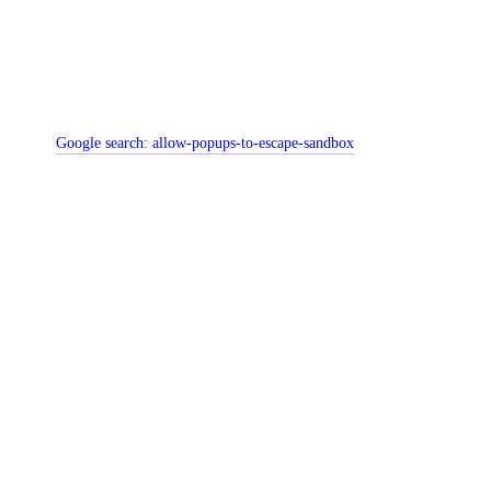
Google search:
allow-popups-to-escape-sandbox