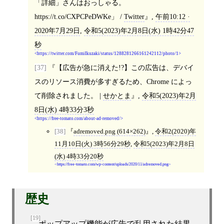
「詳細」さんはおっしゃる。
https://t.co/CXPCPeDWKe」 /
Twitter
,
午前10:12 ·
2020年7月29日
,
令和5(2023)年2月8日(水) 1時42分47
秒
https://twitter.com/FumiIkuzaki/status/1288281266161242112/photo/1
[37]
【広告が急に消えた!?】この広告は、デバイ
スのリソース消費が多すぎるため、Chrome によっ
て削除されました。 |
せかとま
,
令和5(2023)年2月
8日(水) 4時33分3秒
https://free-tomato.com/about-ad-removed/
[38]
adremoved.png (614×262)
,
令和2(2020)年
11月10日(火) 3時56分29秒
,
令和5(2023)年2月8日
(水) 4時33分20秒
https://free-tomato.com/wp-content/uploads/2020/11/adremoved.png
歴史
[19]
ポップアップ
機能が
広告
で乱用された結果、