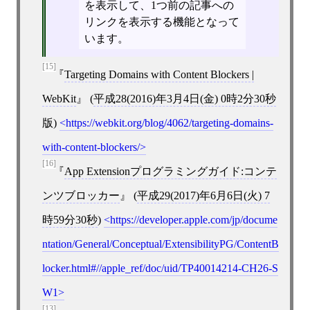
を表示して、1つ前の記事への
リンクを表示する機能となって
います。
[15]
Targeting Domains with Content Blockers |
WebKit
(
平成28(2016)年3月4日(金) 0時2分30秒
版)
https://webkit.org/blog/4062/targeting-domains-
with-content-blockers/
[16]
App Extensionプログラミングガイド:コンテ
ンツブロッカー
(
平成29(2017)年6月6日(火) 7
時59分30秒
)
https://developer.apple.com/jp/docume
ntation/General/Conceptual/ExtensibilityPG/ContentB
locker.html#//apple_ref/doc/uid/TP40014214-CH26-S
W1
[13]