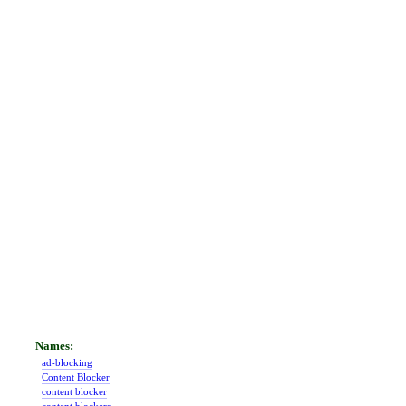
ad-blocking
Content Blocker
content blocker