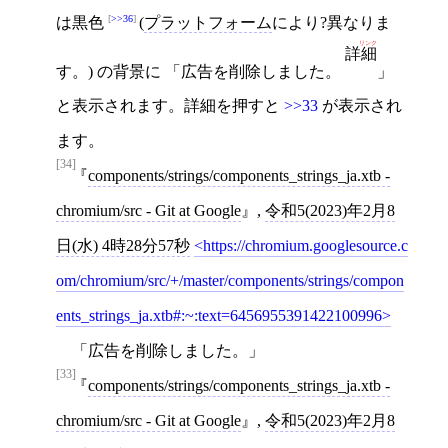
>>36
は黒色
(
プラットフォーム
により?異なりま
リンク
詳細
す。) の背景に 「広告を削除しました。
」
と表示されます。詳細を押すと
>>33
が表示され
ます。
[34]
components/strings/components_strings_ja.xtb -
chromium/src - Git at Google
,
令和5(2023)年2月8
日(水) 4時28分57秒
https://chromium.googlesource.c
om/chromium/src/+/master/components/strings/compon
ents_strings_ja.xtb#:~:text=6456955391422100996
「広告を削除しました。」
[33]
components/strings/components_strings_ja.xtb -
chromium/src - Git at Google
,
令和5(2023)年2月8