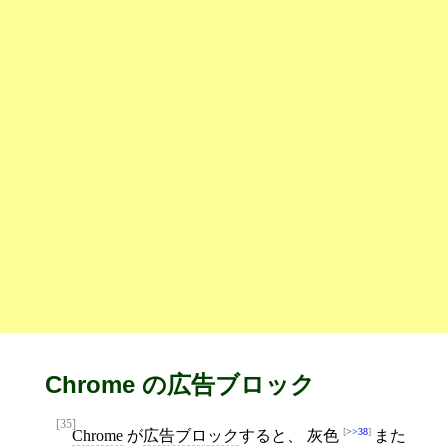
Chrome の広告ブロック
[35]
>>38
Chrome
が
広告ブロック
すると、 灰色
また