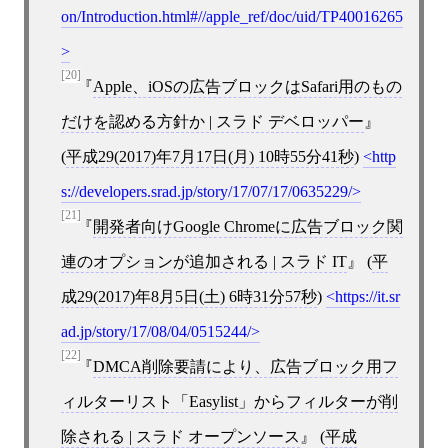
on/Introduction.html#//apple_ref/doc/uid/TP40016265
[20]
Apple、iOSの広告ブロックはSafari用のもの
だけを認める方針か | スラド デベロッパー
(
平成29(2017)年7月17日(月) 10時55分41秒
)
http
s://developers.srad.jp/story/17/07/17/0635229/
[21]
開発者向けGoogle Chromeに広告ブロック関
連のオプションが追加される | スラド IT
(
平
成29(2017)年8月5日(土) 6時31分57秒
)
https://it.sr
ad.jp/story/17/08/04/0515244/
[22]
DMCA削除要請により、広告ブロック用フ
ィルターリスト「Easylist」からフィルターが削
除される | スラド オープンソース
(
平成