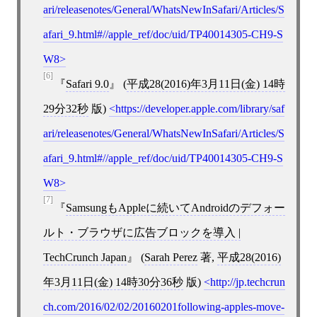
ari/releasenotes/General/WhatsNewInSafari/Articles/S
afari_9.html#//apple_ref/doc/uid/TP40014305-CH9-S
W8
[6]
Safari 9.0
(
平成28(2016)年3月11日(金) 14時
29分32秒
版)
https://developer.apple.com/library/saf
ari/releasenotes/General/WhatsNewInSafari/Articles/S
afari_9.html#//apple_ref/doc/uid/TP40014305-CH9-S
W8
[7]
SamsungもAppleに続いてAndroidのデフォー
ルト・ブラウザに広告ブロックを導入 |
TechCrunch Japan
(
Sarah Perez
著,
平成28(2016)
年3月11日(金) 14時30分36秒
版)
http://jp.techcrun
ch.com/2016/02/02/20160201following-apples-move-