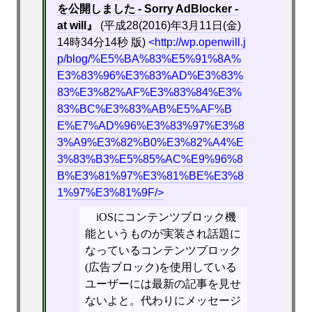
を公開しました - Sorry AdBlocker -
at will
(
平成28(2016)年3月11日(金)
14時34分14秒
版)
http://wp.openwill.j
p/blog/%E5%BA%83%E5%91%8A%
E3%83%96%E3%83%AD%E3%83%
83%E3%82%AF%E3%83%84%E3%
83%BC%E3%83%AB%E5%AF%B
E%E7%AD%96%E3%83%97%E3%8
3%A9%E3%82%B0%E3%82%A4%E
3%83%B3%E5%85%AC%E9%96%8
B%E3%81%97%E3%81%BE%E3%8
1%97%E3%81%9F/
iOSにコンテンツブロック機
能というものが実装され話題に
なっているコンテンツブロック
(広告ブロック)を使用している
ユーザーには最新の記事を見せ
ないよと。代わりにメッセージ