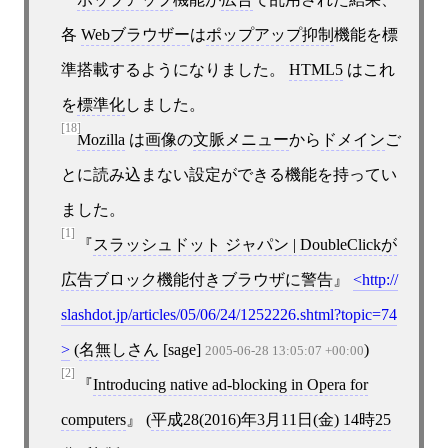
各
Webブラウザー
は
ポップアップ抑制
機能を標
準搭載するようになりました。
HTML5
はこれ
を
標準化
しました。
[18]
Mozilla
は
画像
の
文脈メニュー
から
ドメイン
ご
とに読み込まない設定ができる機能を持ってい
ました。
[1]
スラッシュドット ジャパン | DoubleClickが
広告ブロック機能付きブラウザに警告
http://
slashdot.jp/articles/05/06/24/1252226.shtml?topic=74
(
名無しさん
[sage]
)
2005-06-28 13:05:07 +00:00
[2]
Introducing native ad-blocking in Opera for
computers
(
平成28(2016)年3月11日(金) 14時25