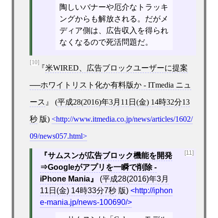
陶しいバナーや厄介なトラッキ
ングからも解放される。だがメ
ディア側は、広告収入を得られ
なくなるので死活問題だ。
[10]
米WIRED、広告ブロックユーザーに提案
──ホワイトリスト化か有料版か - ITmedia ニュ
ース
(
平成28(2016)年3月11日(金) 14時32分13
秒
版)
http://www.itmedia.co.jp/news/articles/1602/
09/news057.html
[11]
サムスンが広告ブロック機能を開発
⇒Googleがアプリを一瞬で削除 -
iPhone Mania
(
平成28(2016)年3月
11日(金) 14時33分7秒
版)
http://iphon
e-mania.jp/news-100690/