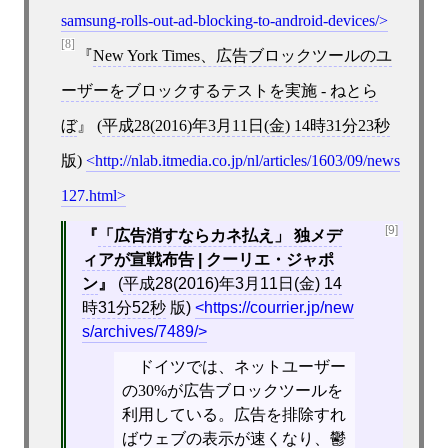
samsung-rolls-out-ad-blocking-to-android-devices/
[8]
New York Times、広告ブロックツールのユ
ーザーをブロックするテストを実施 - ねとら
ぼ
(
平成28(2016)年3月11日(金) 14時31分23秒
版)
http://nlab.itmedia.co.jp/nl/articles/1603/09/news
127.html
[9]
「広告消すならカネ払え」 独メデ
ィアが宣戦布告 | クーリエ・ジャポ
ン
(
平成28(2016)年3月11日(金) 14
時31分52秒
版)
https://courrier.jp/new
s/archives/7489/
ドイツでは、ネットユーザー
の30%が広告ブロックツールを
利用している。広告を排除すれ
ばウェブの表示が速くなり、鬱