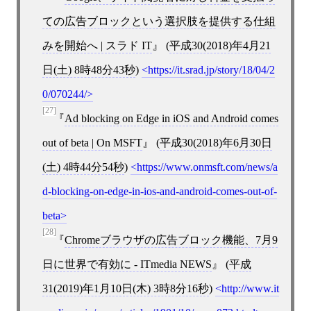
ての広告ブロックという選択肢を提供する仕組
みを開始へ | スラド IT
(
平成30(2018)年4月21
日(土) 8時48分43秒
)
https://it.srad.jp/story/18/04/2
0/070244/
[27]
Ad blocking on Edge in iOS and Android comes
out of beta | On MSFT
(
平成30(2018)年6月30日
(土) 4時44分54秒
)
https://www.onmsft.com/news/a
d-blocking-on-edge-in-ios-and-android-comes-out-of-
beta
[28]
Chromeブラウザの広告ブロック機能、7月9
日に世界で有効に - ITmedia NEWS
(
平成
31(2019)年1月10日(木) 3時8分16秒
)
http://www.it