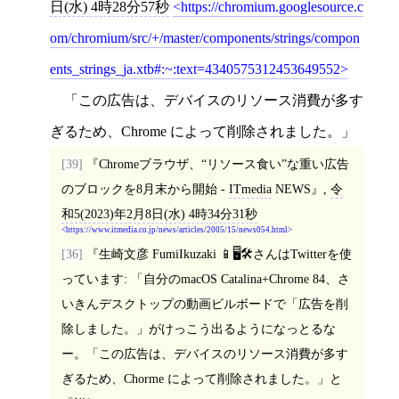
日(水) 4時28分57秒
https://chromium.googlesource.c
om/chromium/src/+/master/components/strings/compon
ents_strings_ja.xtb#:~:text=4340575312453649552
「この広告は、デバイスのリソース消費が多す
ぎるため、Chrome によって削除されました。」
[39]
Chromeブラウザ、“リソース食い”な重い広告
のブロックを8月末から開始 -
ITmedia
NEWS
,
令
和5(2023)年2月8日(水) 4時34分31秒
https://www.itmedia.co.jp/news/articles/2005/15/news054.html
[36]
生崎文彦 FumiIkuzaki 📱🖥️🛠️さんはTwitterを使
っています: 「自分のmacOS Catalina+Chrome 84、さ
いきんデスクトップの動画ビルボードで「広告を削
除しました。」がけっこう出るようになっとるな
ー。「この広告は、デバイスのリソース消費が多す
ぎるため、Chorme によって削除されました。」と