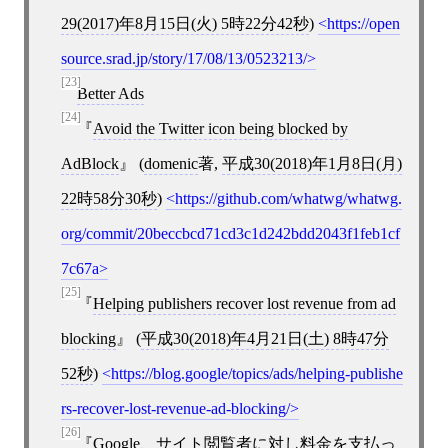
29(2017)年8月15日(火) 5時22分42秒
)
https://open
source.srad.jp/story/17/08/13/0523213/
[23]
Better Ads
[24]
Avoid the Twitter icon being blocked by
AdBlock
(
domenic
著,
平成30(2018)年1月8日(月)
22時58分30秒
)
https://github.com/whatwg/whatwg.
org/commit/20beccbcd71cd3c1d242bdd2043f1feb1cf
7c67a
[25]
Helping publishers recover lost revenue from ad
blocking
(
平成30(2018)年4月21日(土) 8時47分
52秒
)
https://blog.google/topics/ads/helping-publishe
rs-recover-lost-revenue-ad-blocking/
[26]
Google、サイト閲覧者に対し料金を支払っ