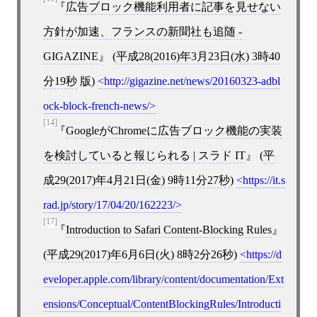
広告ブロック機能利用者に記事を見せない
方針が加速、フランスの新聞社も追随 -
GIGAZINE
(
平成28(2016)年3月23日(水) 3時40
分19秒
版)
http://gigazine.net/news/20160323-adbl
ock-block-french-news/
[14]
GoogleがChromeに広告ブロック機能の実装
を検討していると報じられる | スラド IT
(
平
成29(2017)年4月21日(金) 9時11分27秒
)
https://it.s
rad.jp/story/17/04/20/162223/
[17]
Introduction to Safari Content-Blocking Rules
(
平成29(2017)年6月6日(火) 8時2分26秒
)
https://d
eveloper.apple.com/library/content/documentation/Ext
ensions/Conceptual/ContentBlockingRules/Introducti