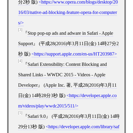
分2秒
版)
https://www.opera.com/blogs/desktop/20
16/03/native-ad-blocking-feature-opera-for-computer
s/
[3]
Stop pop-up ads and adware in Safari - Apple
Support
(
平成28(2016)年3月11日(金) 14時27分2
秒
版)
https://support.apple.com/en-us/HT203987
[4]
Safari Extensibility: Content Blocking and
Shared Links - WWDC 2015 - Videos - Apple
Developer
(
Apple Inc.
著,
平成28(2016)年3月11
日(金) 14時28分3秒
版)
https://developer.apple.co
m/videos/play/wwdc2015/511/
[5]
Safari 9.0
(
平成28(2016)年3月11日(金) 14時
29分13秒
版)
https://developer.apple.com/library/saf