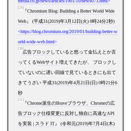
media.co.jp/news/articles/1901/10/news073.html
[29]
Chromium Blog: Building a Better World Wide
Web
(
平成31(2019)年3月12日(火) 0時24分2秒
)
https://blog.chromium.org/2019/01/building-better-w
orld-wide-web.html
[30]
広告ブロック
していると怒って金払えとか言
ってくる
Webサイト
増えてきたが、 ブロックし
ていないのに遅い回線で見ているときにも出て
きてうざい
平成31(2019)年4月21日(日) 0時21分6
秒
[31]
Chrome派生のBraveブラウザ、Chromeの広
告ブロック仕様変更に反対し独自に高速なAPI
を実装 | スラド IT
(
令和元(2019)年7月4日(木)