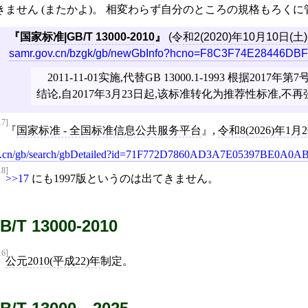
きません (またかよ)。 相変わらず自分のところの規格もろく
国家标准|GB/T 13000-2010
(
令和2(2020)年10月10日(土
samr.gov.cn/bzgk/gb/newGbInfo?hcno=F8C3F74E28446D
2011-11-01实施,代替GB 13000.1-1993 根据20
结论,自2017年3月23日起,该标准转化为推荐性标准,不
17]
国家标准 - 全国标准信息公共服务平台
,
令和8(2026)年1月
.cn/gb/search/gbDetailed?id=71F772D7860AD3A7E05397BE0A0A
18]
>>17
にも1997版というのは出てきません。
B/T 13000-2010
16]
公元2010(平成22)年
制定。