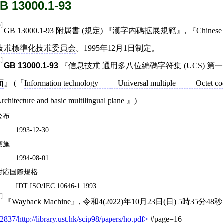
B 13000.1-93
5]
GB 13000.1-93
附属書 (規定)
漢字内碼拡展規範
,
Chinese 
技朮標準化技朮委員会
。1995年12月1日制定。
1]
GB 13000.1‐93
信息技朮 通用多八位編碼字符集 (UCS) 第
面
(
Information technology —— Universal multiple —— Octet cod
rchitecture and basic multilingual plane
)
公布
1993-12-30
実施
1994-08-01
対応国際規格
IDT
ISO/IEC 10646
‐1:1993
7]
Wayback Machine
,
令和4(2022)年10月23日(日) 5時35分48秒
2837/http://library.ust.hk/scip98/papers/ho.pdf
#page=16