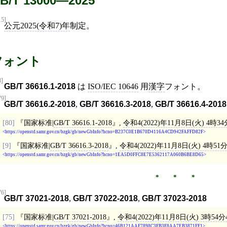
B/T 13000—2025
15]
公元2025(令和7)年
制定。
フォント
8]
GB/T 36616.1-2018
は
ISO/IEC 10646
用
漢字
フォント。
79]
GB/T 36616.2-2018
,
GB/T 36616.3-2018
,
GB/T 36616.4-2018
[80]
国家标准|
GB/T 36616.1-2018
,
令和4(2022)年11月8日(火) 4時3
https://openstd.samr.gov.cn/bzgk/gb/newGbInfo?hcno=B237C0E1B670D4116A4CD942FAFFD82F
[9]
国家标准|
GB/T 36616.3-2018
,
令和4(2022)年11月8日(火) 4時51
https://openstd.samr.gov.cn/bzgk/gb/newGbInfo?hcno=1EA5D0FFC8E7E5362117A060B6BE8D65
76]
GB/T 37021-2018
,
GB/T 37022-2018
,
GB/T 37023-2018
[75]
国家标准|
GB/T 37021-2018
,
令和4(2022)年11月8日(火) 3時54分
https://openstd.samr.gov.cn/bzgk/gb/newGbInfo?hcno=46B121AAF7898C3FB3F8AA7EB3871FF1