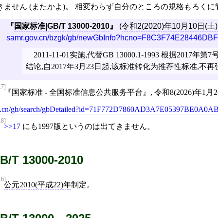
きません (またかよ)。 相変わらず自分のところの規格もろく
国家标准|GB/T 13000-2010
(
令和2(2020)年10月10日(土
samr.gov.cn/bzgk/gb/newGbInfo?hcno=F8C3F74E28446D
2011-11-01实施,代替GB 13000.1-1993 根据20
结论,自2017年3月23日起,该标准转化为推荐性标准,不
17]
国家标准 - 全国标准信息公共服务平台
,
令和8(2026)年1月
.cn/gb/search/gbDetailed?id=71F772D7860AD3A7E05397BE0A0A
18]
>>17
にも1997版というのは出てきません。
B/T 13000-2010
16]
公元2010(平成22)年
制定。