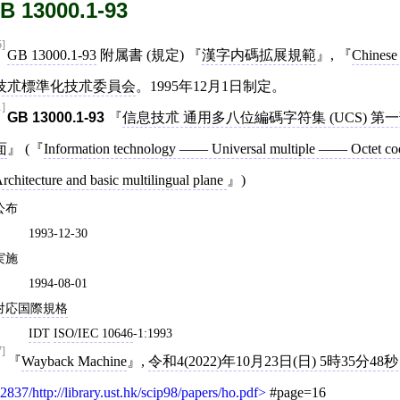
B 13000.1-93
5]
GB 13000.1-93
附属書 (規定)
漢字内碼拡展規範
,
Chinese 
技朮標準化技朮委員会
。1995年12月1日制定。
1]
GB 13000.1‐93
信息技朮 通用多八位編碼字符集 (UCS) 第
面
(
Information technology —— Universal multiple —— Octet cod
rchitecture and basic multilingual plane
)
公布
1993-12-30
実施
1994-08-01
対応国際規格
IDT
ISO/IEC 10646
‐1:1993
7]
Wayback Machine
,
令和4(2022)年10月23日(日) 5時35分48秒
2837/http://library.ust.hk/scip98/papers/ho.pdf
#page=16