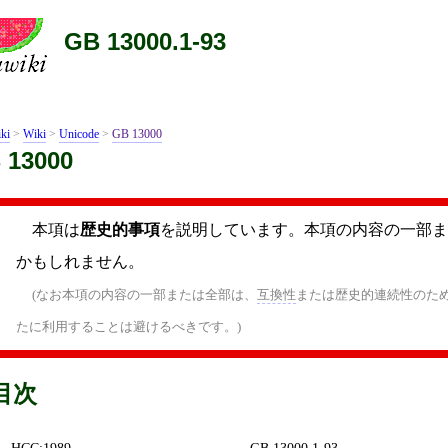
GB 13000.1-93
ki
>
Wiki
>
Unicode
>
GB 13000
 13000
本項は
歴史的事項
を説明しています。本項の内容の一部ま
かもしれません。
(なお本項の内容の一部または全部は、
互換性
または歴史的連続性のた
たに利用することは避けるべきです。)
目次
HCC:1989
GB 13000.1-93