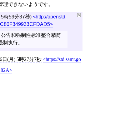
に管理できないようです。
[6]
) 5時59分37秒
)
http://openstd.
BFC80F349933CFDAD5
17年第7号公告和强制性标准整合精简
再强制执行。
26日(月) 5時27分7秒
https://std.samr.go
B82A