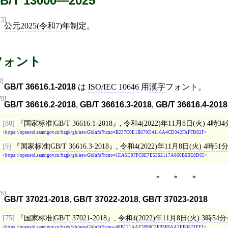
B/T 13000—2025
15]
公元2025(令和7)年
制定。
フォント
8]
GB/T 36616.1-2018
は
ISO/IEC 10646
用
漢字
フォント。
79]
GB/T 36616.2-2018
,
GB/T 36616.3-2018
,
GB/T 36616.4-2018
[80]
国家标准|
GB/T 36616.1-2018
,
令和4(2022)年11月8日(火) 4時3
https://openstd.samr.gov.cn/bzgk/gb/newGbInfo?hcno=B237C0E1B670D4116A4CD942FAFFD82F
[9]
国家标准|
GB/T 36616.3-2018
,
令和4(2022)年11月8日(火) 4時51
https://openstd.samr.gov.cn/bzgk/gb/newGbInfo?hcno=1EA5D0FFC8E7E5362117A060B6BE8D65
76]
GB/T 37021-2018
,
GB/T 37022-2018
,
GB/T 37023-2018
[75]
国家标准|
GB/T 37021-2018
,
令和4(2022)年11月8日(火) 3時54分
https://openstd.samr.gov.cn/bzgk/gb/newGbInfo?hcno=46B121AAF7898C3FB3F8AA7EB3871FF1