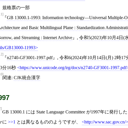
規格票の一部
11]
GB 13000.1-1993: Information technology—Universal Multiple-O
rchitecture and Basic Multilingual Plane : Standardization Administr
orrow, and Streaming : Internet Archive
,
令和5(2023)年10月4日(水
ils/GB13000-11993
12]
n2740-GF3001-1997.pdf
,
令和6(2024)年10月14日(月) 2時17
53分16秒
https://www.unicode.org/irg/docs/n2740-GF3001-1997.pdf
10]
関連:
CJK統合漢字
997
2]
GB 13000.1 には State Language Committee が19
かに
>>1
とは異なるもののようですが、
http://www.sac.gov.cn/