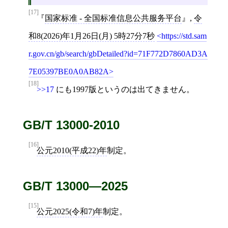
[17]
国家标准 - 全国标准信息公共服务平台
,
令
和8(2026)年1月26日(月) 5時27分7秒
https://std.sam
r.gov.cn/gb/search/gbDetailed?id=71F772D7860AD3A
7E05397BE0A0AB82A
[18]
>>17
にも1997版というのは出てきません。
GB/T 13000-2010
[16]
公元2010(平成22)年
制定。
GB/T 13000—2025
[15]
公元2025(令和7)年
制定。