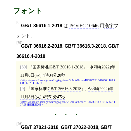
フォント
[8]
GB/T 36616.1-2018
は
ISO/IEC 10646
用
漢字
フ
ォント。
[79]
GB/T 36616.2-2018
,
GB/T 36616.3-2018
,
GB/T
36616.4-2018
[80]
国家标准|
GB/T 36616.1-2018
,
令和4(2022)年
11月8日(火) 4時34分20秒
https://openstd.samr.gov.cn/bzgk/gb/newGbInfo?hcno=B237C0E1B670D4116A4
CD942FAFFD82F
[9]
国家标准|
GB/T 36616.3-2018
,
令和4(2022)年
11月8日(火) 4時51分47秒
https://openstd.samr.gov.cn/bzgk/gb/newGbInfo?hcno=1EA5D0FFC8E7E536211
7A060B6BE8D65
[76]
GB/T 37021-2018
,
GB/T 37022-2018
,
GB/T