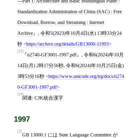
—Part 1: Architecture and Basic Multilingual Plane :
Standardization Administration of China (SAC) : Free
Download, Borrow, and Streaming : Internet
Archive
,
令和5(2023)年10月4日(水) 13時33分24
秒
https://archive.org/details/GB13000-11993
[12]
n2740-GF3001-1997.pdf
,
令和6(2024)年10月
14日(月) 2時17分56秒
,
令和6(2024)年10月25日(金)
3時53分16秒
https://www.unicode.org/irg/docs/n274
0-GF3001-1997.pdf
[10]
関連:
CJK統合漢字
1997
[2]
GB 13000.1 には State Language Committee が