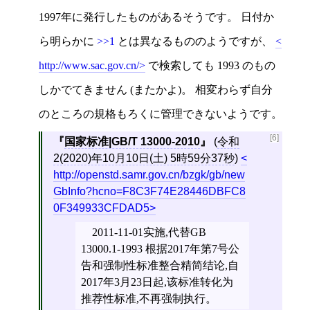
1997年に発行したものがあるそうです。 日付か
ら明らかに
>>1
とは異なるもののようですが、
http://www.sac.gov.cn/
で検索しても 1993 のもの
しかでてきません (またかよ)。 相変わらず自分
のところの規格もろくに管理できないようです。
[6]
国家标准|GB/T 13000-2010
(
令和
2(2020)年10月10日(土) 5時59分37秒
)
http://openstd.samr.gov.cn/bzgk/gb/new
GbInfo?hcno=F8C3F74E28446DBFC8
0F349933CFDAD5
2011-11-01实施,代替GB
13000.1-1993 根据2017年第7号公
告和强制性标准整合精简结论,自
2017年3月23日起,该标准转化为
推荐性标准,不再强制执行。