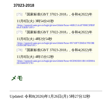
37023-2018
[75]
国家标准|
GB/T 37021-2018
,
令和4(2022)年
11月8日(火) 3時54分41秒
https://openstd.samr.gov.cn/bzgk/gb/newGbInfo?hcno=46B121AAF7898C3FB3F
8AA7EB3871FF1
[77]
国家标准|
GB/T 37022-2018
,
令和4(2022)年
11月8日(火) 4時2分54秒
https://openstd.samr.gov.cn/bzgk/gb/newGbInfo?hcno=F6710F7CD6DA7FECBE
C93DC8B7BAF1FC
[78]
国家标准|
GB/T 37023-2018
,
令和4(2022)年
11月8日(火) 4時15分12秒
https://openstd.samr.gov.cn/bzgk/gb/newGbInfo?hcno=0CE902E811B1143D00A
2E5160019727E
メモ
Updated:
令和8(2026)年1月26日(月) 5時27分32秒