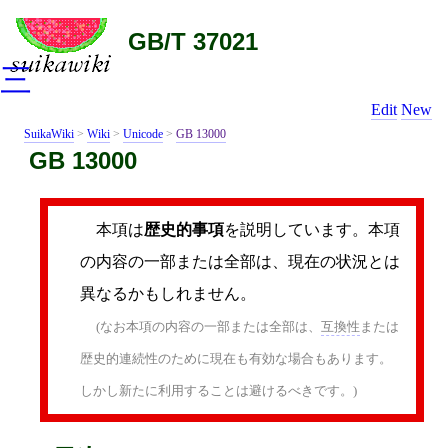
GB/T 37021
三
Edit
New
SuikaWiki
>
Wiki
>
Unicode
>
GB 13000
GB 13000
本項は
歴史的事項
を説明しています。本項
の内容の一部または全部は、現在の状況とは
異なるかもしれません。
(なお本項の内容の一部または全部は、
互換性
または
歴史的連続性のために現在も有効な場合もあります。
しかし新たに利用することは避けるべきです。)