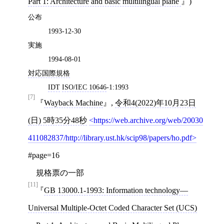
Part 1: Architecture and basic multilingual plane
)
公布
1993-12-30
実施
1994-08-01
対応国際規格
IDT
ISO/IEC 10646
‐1:1993
[7]
Wayback Machine
,
令和4(2022)年10月23日
(日) 5時35分48秒
https://web.archive.org/web/20030
411082837/http://library.ust.hk/scip98/papers/ho.pdf
#page=16
規格票の一部
[11]
GB 13000.1-1993: Information technology—
Universal Multiple-Octet Coded Character Set (UCS)