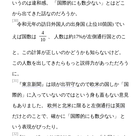
いうのは違和感。 「国際的にも数少ない」とはどこ
から出てきた話なのだろうか。
[30]
令和元年の訪日外国人の出身国 (上位10箇国) でい
4
えば国数は
、 人数は約17%が左側通行国とのこ
10
と。この計算が正しいのかどうかも知らないけど。
この人数を出してきたらもっと説得力があっただろう
に。
[31]
東京新聞
は頭が
出羽守
なので
欧米
の国しか「国
際的」に入っていないのではという身も蓋もない意見
もありました。
欧州
と
北米
に限ると
左側通行
は
英国
だけとのことで、確かに「国際的にも数少ない」 と
いう表現がぴったり。
[32]