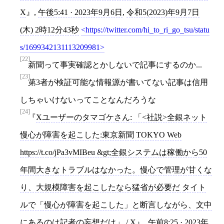
X
,
午後5:41 · 2023年9月6日
,
令和5(2023)年9月7日
(木) 2時12分43秒
https://twitter.com/hi_to_ri_go_tsu/statu
s/1699342131113209981
[22]
新聞って事実確認とかしないで記事にするのか...
[23]
第3者が検証可能な情報源が書いてない記事は信用
しちゃいけないってことなんだろうな
[24]
Xユーザーのタマゴケさん: 「<社説>全銀ネット
慢心が障害を起こした:東京新聞 TOKYO Web
https://t.co/jPa3vMIBeu &gt;全銀システムは稼働から50
年間大きなトラブルはなかった。慢心で管理が甘くな
り、大規模障害を起こしたなら猛省が必要だ タイト
ルで「慢心が障害を起こした」と断言しながら、文中
にあるのは記者の妄想だけ」 / X
,
午前8:25 · 2023年