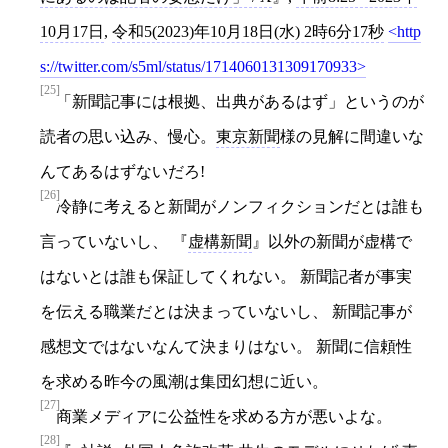
10月17日
,
令和5(2023)年10月18日(水) 2時6分17秒
http
s://twitter.com/s5ml/status/1714060131309170933
[25]
「新聞記事には根拠、出典があるはず」というのが
読者の思い込み、慢心。
東京新聞
様の見解に間違いな
んてあるはずないだろ!
[26]
冷静に考えると新聞がノンフィクションだとは誰も
言っていないし、
虚構新聞
以外の新聞が虚構で
はないとは誰も保証してくれない。 新聞記者が事実
を伝える職業だとは決まっていないし、 新聞記事が
感想文ではないなんて決まりはない。 新聞に信頼性
を求める昨今の風潮は集団幻想に近い。
[27]
商業メディアに公益性を求める方が悪いよな。
[28]