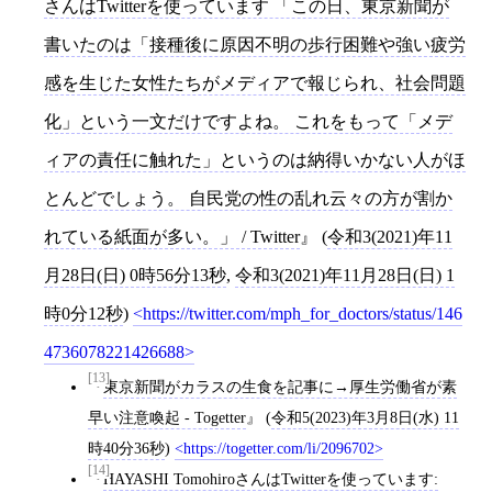
さんはTwitterを使っています 「この日、東京新聞が
書いたのは「接種後に原因不明の歩行困難や強い疲労
感を生じた女性たちがメディアで報じられ、社会問題
化」という一文だけですよね。 これをもって「メデ
ィアの責任に触れた」というのは納得いかない人がほ
とんどでしょう。 自民党の性の乱れ云々の方が割か
れている紙面が多い。」 / Twitter
(
令和3(2021)年11
月28日(日) 0時56分13秒
,
令和3(2021)年11月28日(日) 1
時0分12秒
)
https://twitter.com/mph_for_doctors/status/146
4736078221426688
[13]
東京新聞がカラスの生食を記事に→厚生労働省が素
早い注意喚起 - Togetter
(
令和5(2023)年3月8日(水) 11
時40分36秒
)
https://togetter.com/li/2096702
[14]
HAYASHI TomohiroさんはTwitterを使っています: