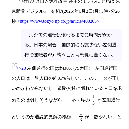
<社説>外国人免許改革 共生のモデルにせねば:東
京新聞デジタル
,
令和7(2025)年6月2日(月) 3時7分26
秒
https://www.tokyo-np.co.jp/article/408205
海外での運転は慣れるまでに時間がかか
る。日本の場合、国際的にも数少ない左側通
行で運転者が戸惑うことも想像に難くない。
[29]
>>28
左側通行の国は約30% (75カ国)、左側通行国
の人口は世界人口の約35%らしい。このデータが正し
いのかわからないし、道路交通に慣れている人口を求
1
めるのは難しそうながら、一応世界の
が
左側通行
3
1
というのが通説的見解の模様。
が「数少ない」と
3