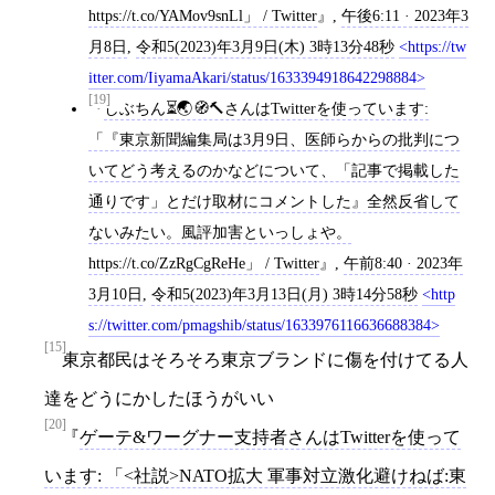
https://t.co/YAMov9snLl」 / Twitter
,
午後6:11 · 2023年3
月8日
,
令和5(2023)年3月9日(木) 3時13分48秒
https://tw
itter.com/IiyamaAkari/status/1633394918642298884
[19]
しぶちん⏳🌏🧭🔨さんはTwitterを使っています:
「『東京新聞編集局は3月9日、医師らからの批判につ
いてどう考えるのかなどについて、「記事で掲載した
通りです」とだけ取材にコメントした』全然反省して
ないみたい。風評加害といっしょや。
https://t.co/ZzRgCgReHe」 / Twitter
,
午前8:40 · 2023年
3月10日
,
令和5(2023)年3月13日(月) 3時14分58秒
http
s://twitter.com/pmagshib/status/1633976116636688384
[15]
東京都民はそろそろ東京ブランドに傷を付けてる人
達をどうにかしたほうがいい
[20]
ゲーテ&ワーグナー支持者さんはTwitterを使って
います: 「<社説>NATO拡大 軍事対立激化避けねば:東