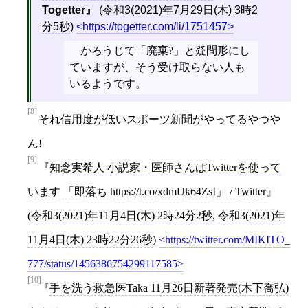
Togetter
(
令和3(2021)年7月29日(木) 3時2
分5秒
)
https://togetter.com/li/1751457
かろうじて「廃棄?」と疑問形にし
ていますが、そう受け取らない人も
いるようです。
[8]
それ信用度が低いスポーツ新聞がやってるやつや
ん!
[9]
知念実希人 小説家・医師さんはTwitterを使って
います 「即落ち https://t.co/xdmUk64ZsI」 / Twitter
(
令和3(2021)年11月4日(木) 2時24分2秒
,
令和3(2021)年
11月4日(木) 23時22分26秒
)
https://twitter.com/MIKITO_
777/status/1456386754299117585
[10]
手を洗う救急医Taka 11月26日新著発売(木下喬弘)