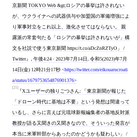
京新聞 TOKYO Web &gt;ロシアの暴挙は許されない
が、ウクライナへの武器供与や加盟国の軍備増強によ
り軍事対立をこれ以上、激化させてはならない。 親
露派の常套句たる「ロシアの暴挙は許されないが」構
文を社説で使う東京新聞 https://t.co/aDcZnRZTyO」 /
Twitter
,
午後4:24 · 2023年7月14日
,
令和5(2023)年7月
14日(金) 12時21分17秒
https://twitter.com/eikouarucroati
a/status/1679753654876901376
[21]
Xユーザーの独りごつさん: 「東京新聞が報じた
「ドローン時代に基地は不要」という発想は間違って
いるし、さらに言えば元琉球新報編集者の基地反対派
教授が語る又聞きの又聞きなので、そういった発言が
本当に米軍幹部からあったのかどうかも疑わしい」 /