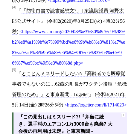
(水) 3時11分2秒
)
https://togetter.com/li/1571076
[4]
「防衛白書で読書感想文?」 | 衆議院議員 河野太
郎公式サイト
(
令和2(2020)年8月25日(火) 4時32分56
秒
)
https://www.taro.org/2020/08/%e3%80%8c%e9%98%
b2%e8%a1%9b%e7%99%bd%e6%9b%b8%e3%81%a7%e
8%aa%ad%e6%9b%b8%e6%84%9f%e6%83%b3%e6%9
6%87%ef%bc%9f%e3%80%8d.php
[5]
とことんミスリードしたい?/『高齢者でも医療従
事者でもないのに…62歳の町長がワクチン接種「危機
管理のため」』と東京新聞 - Togetter
(
令和3(2021)年
5月14日(金) 2時26分5秒
)
https://togetter.com/li/1714029
[7]
この見出しはミスリード?/『弁当に続
き、選手村のエアコン1万3000台も廃棄? 大
会後の再利用は未定』と東京新聞 -