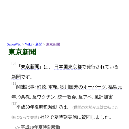
SuikaWiki
>
Wiki
>
新聞
>
東京新聞
東京新聞
[6]
東京新聞
は、
日本国
東京都
で発行されている
新聞
です。
[11]
関連記事:
幻聴
,
軍靴
,
歌川国芳のオーパーツ
,
福島元
年
,
9条教
,
反ワクチン
,
統一教会
,
反アベ
,
風評加害
[12]
平成30年夏時刻騒動
では、
(世間の大勢が反対に転じた
社説
で
夏時刻
実施に賛同しました。
後になって突然)
平成30年夏時刻騒動