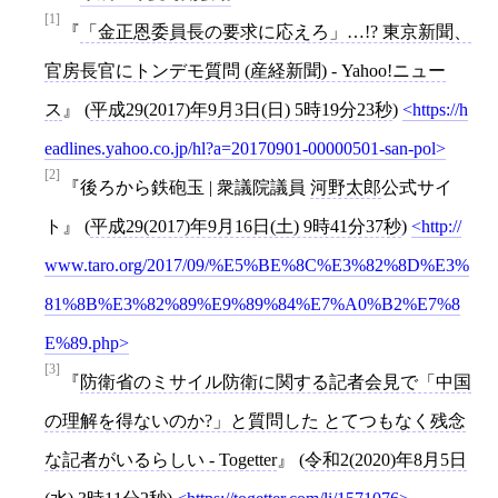
[1]
「金正恩委員長の要求に応えろ」…!? 東京新聞、
官房長官にトンデモ質問 (産経新聞) - Yahoo!ニュー
ス
(
平成29(2017)年9月3日(日) 5時19分23秒
)
https://h
eadlines.yahoo.co.jp/hl?a=20170901-00000501-san-pol
[2]
後ろから鉄砲玉 | 衆議院議員
河野太郎
公式サイ
ト
(
平成29(2017)年9月16日(土) 9時41分37秒
)
http://
www.taro.org/2017/09/%E5%BE%8C%E3%82%8D%E3%
81%8B%E3%82%89%E9%89%84%E7%A0%B2%E7%8
E%89.php
[3]
防衛省のミサイル防衛に関する記者会見で「中国
の理解を得ないのか?」と質問した とてつもなく残念
な記者がいるらしい - Togetter
(
令和2(2020)年8月5日