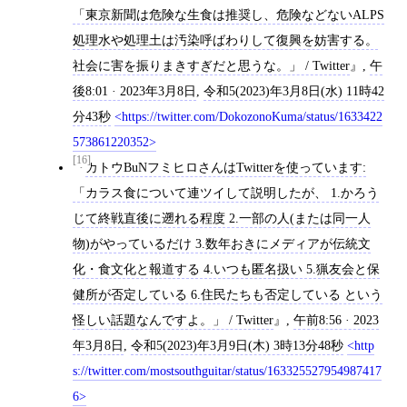
「東京新聞は危険な生食は推奨し、危険などないALPS
処理水や処理土は汚染呼ばわりして復興を妨害する。
社会に害を振りまきすぎだと思うな。」 / Twitter
,
午
後8:01 · 2023年3月8日
,
令和5(2023)年3月8日(水) 11時42
分43秒
https://twitter.com/DokozonoKuma/status/1633422
573861220352
[16]
カトウBuNフミヒロさんはTwitterを使っています:
「カラス食について連ツイして説明したが、 1.かろう
じて終戦直後に遡れる程度 2.一部の人(または同一人
物)がやっているだけ 3.数年おきにメディアが伝統文
化・食文化と報道する 4.いつも匿名扱い 5.猟友会と保
健所が否定している 6.住民たちも否定している という
怪しい話題なんですよ。」 / Twitter
,
午前8:56 · 2023
年3月8日
,
令和5(2023)年3月9日(木) 3時13分48秒
http
s://twitter.com/mostsouthguitar/status/163325527954987417
6