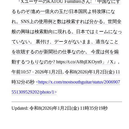
XユーザーのKATOU Fumihiroさん: 「中国なにす
るものぞ/進め一億火の玉だ/日本国民よ特攻隊にな
れ。SNS上の使用例と数は検索すれば分かる。世間全
般の興味は検索動向に現れる。日本ではミームになっ
ていない。 裏付け、データがないまま、適当なこと
を吹聴するのが新聞社の仕事なのか。 今度は何を煽
動するつもりなのか? https://t.co/A8hjEKOyn9」 / X
,
午前10:57 · 2026年1月2日
,
令和8(2026)年1月2日(金) 11
時32分45秒
https://x.com/mostsouthguitar/status/2006907
551309529202/photo/1
Updated:
令和8(2026)年1月2日(金) 11時35分19秒