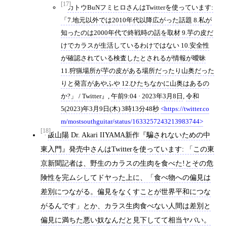
[17]
カトウBuNフミヒロさんはTwitterを使っています:
「7.地元以外では2010年代以降広がった話題 8.私が
知ったのは2000年代で終戦時の話を取材 9.芋の皮だ
けでカラスが生活しているわけではない 10.安全性
が確認されている検査したとされるが情報が曖昧
11.狩猟場所が芋の皮がある場所だったり山奥だった
りと発言があやふや 12.ひたちなかに山奥はあるの
か?」 / Twitter
,
午前9:04 · 2023年3月8日
,
令和
5(2023)年3月9日(木) 3時13分48秒
https://twitter.co
m/mostsouthguitar/status/1633257243213983744
[18]
飯山陽 Dr. Akari IIYAMA新作『騙されないための中
東入門』発売中さんはTwitterを使っています: 「この東
京新聞記者は、野生のカラスの生肉を食べた!とその危
険性を完ムシしてドヤった上に、「食べ物への偏見は
差別につながる。偏見をなくすことが世界平和につな
がるんです」とか、カラス生肉食べない人間は差別と
偏見に満ちた悪い奴なんだと見下してて相当ヤバい。