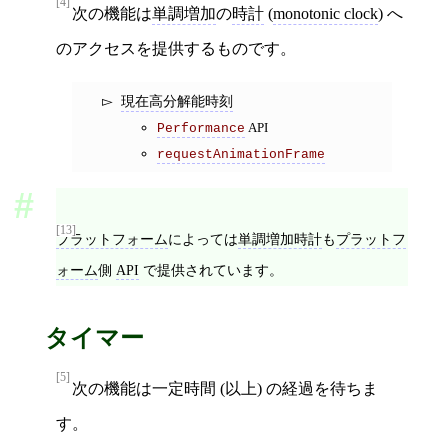
[4]
次の機能は
単調増加
の
時計
(
monotonic clock
) へ
のアクセスを提供するものです。
現在高分解能時刻
API
Performance
requestAnimationFrame
[13]
プラットフォーム
によっては
単調増加時計
も
プラットフ
ォーム
側
API
で提供されています。
タイマー
[5]
次の機能は一定時間 (以上) の経過を待ちま
す。