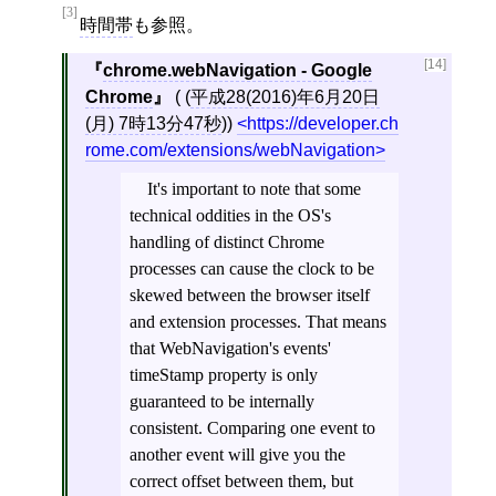
[3]
時間帯
も参照。
[14]
chrome.webNavigation - Google
Chrome
( (
平成28(2016)年6月20日
(月) 7時13分47秒
))
https://developer.ch
rome.com/extensions/webNavigation
It's important to note that some
technical oddities in the OS's
handling of distinct Chrome
processes can cause the clock to be
skewed between the browser itself
and extension processes. That means
that WebNavigation's events'
timeStamp property is only
guaranteed to be internally
consistent. Comparing one event to
another event will give you the
correct offset between them, but