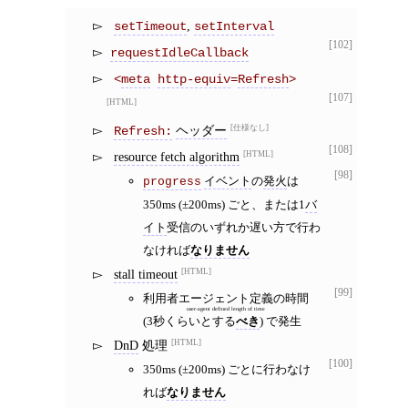
,
setTimeout
setInterval
[102]
requestIdleCallback
<
meta
http-equiv
=
Refresh
>
[107]
HTML
ヘッダー
仕様なし
Refresh:
[108]
resource fetch algorithm
HTML
[98]
イベント
の
発火
は
progress
350ms (±200ms) ごと、または1
バ
イト
受信のいずれか遅い方で行わ
なければ
なりません
stall timeout
HTML
[99]
利用者エージェント定義の時間
user-agent defined length of time
(3秒くらいとする
べき
) で発生
DnD
処理
HTML
[100]
350ms (±200ms) ごとに行わなけ
れば
なりません