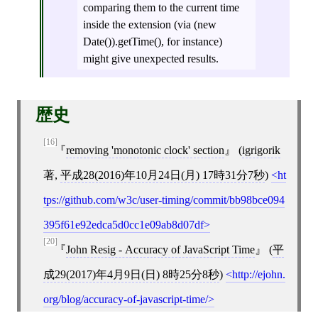
comparing them to the current time
inside the extension (via (new
Date()).getTime(), for instance)
might give unexpected results.
歴史
[16]
removing 'monotonic clock' section
(
igrigorik
著,
平成28(2016)年10月24日(月) 17時31分7秒
)
ht
tps://github.com/w3c/user-timing/commit/bb98bce094
395f61e92edca5d0cc1e09ab8d07df
[20]
John Resig - Accuracy of JavaScript Time
(
平
成29(2017)年4月9日(日) 8時25分8秒
)
http://ejohn.
org/blog/accuracy-of-javascript-time/