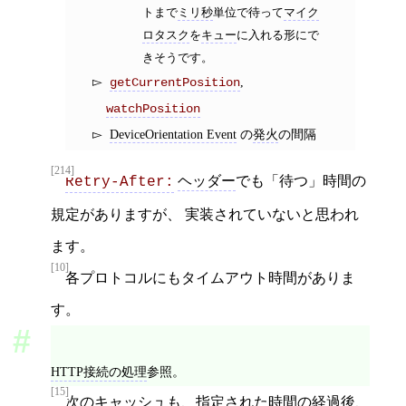
トまで
ミリ秒
単位で待って
マイク
ロタスク
を
キュー
に入れる形にで
きそうです。
,
getCurrentPosition
watchPosition
DeviceOrientation Event
の
発火
の間隔
[214]
ヘッダー
でも「待つ」時間の
Retry-After:
規定がありますが、 実装されていないと思われ
ます。
[10]
各プロトコルにもタイムアウト時間がありま
す。
HTTP接続の処理
参照。
[15]
次の
キャッシュ
も、指定された時間の経過後、