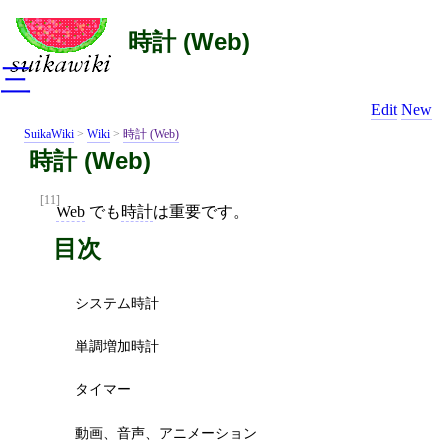
時計 (Web)
三
Edit
New
SuikaWiki
>
Wiki
>
時計 (Web)
時計 (Web)
[11]
Web
でも
時計
は重要です。
目次
システム時計
単調増加時計
タイマー
動画、音声、アニメーション