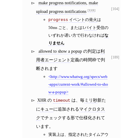
make progress notifications
,
make
[104]
upload progress notifications
XHR
イベント
の
発火
は
progress
50ms ごと、または1
バイト
受信の
いずれか遅い方で行わなければ
な
りません
allowed to show a popup
の判定は
利
[189]
用者エージェント
定義の時間枠で判
断されます
http://www.whatwg.org/specs/web
-apps/current-work/#allowed-to-sho
w-a-popup
XHR
の
は、毎
ミリ秒
新た
timeout
に
キュー
に追加される
マイクロタス
ク
でチェックする形で仕様化されて
います。
実装上は、指定されたタイムアウ