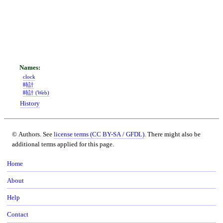
clock
時計
時計 (Web)
History
© Authors. See
license terms (CC BY-SA / GFDL)
. There might also be
additional terms applied for this page.
Home
About
Help
Contact