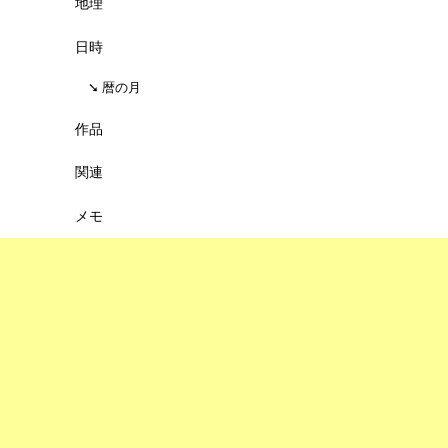
地理
日時
暦の月
作品
関連
メモ