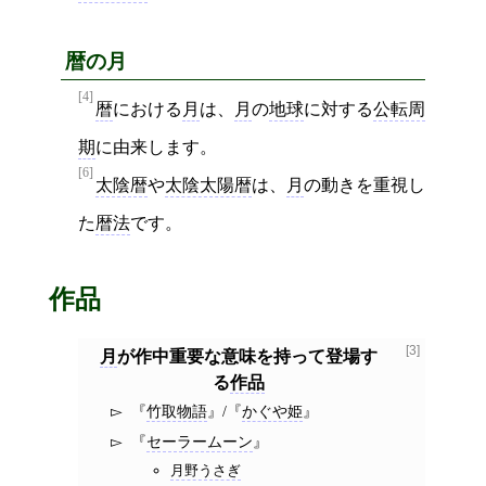
暦の月
[4]
暦
における
月
は、
月
の
地球
に対する
公転周
期
に由来します。
[6]
太陰暦
や
太陰太陽暦
は、
月
の動きを重視し
た
暦法
です。
作品
[3]
月
が作中重要な意味を持って登場す
る
作品
竹取物語
/
かぐや姫
セーラームーン
月野うさぎ