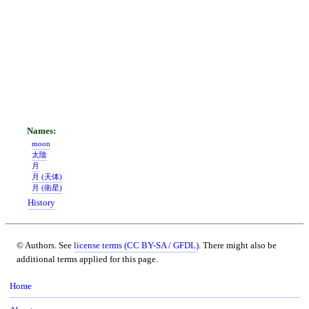
moon
太陰
月
月 (天体)
月 (衛星)
History
© Authors. See
license terms (CC BY-SA / GFDL)
. There might also be
additional terms applied for this page.
Home