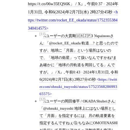
https://t.co/06w35EQS6K」 / X
,
午前0:37 · 2024年
1月31日
,
令和6(2024)年2月7日(水) 2時27分45秒
h
ttps://twitter.com/rocket_EE_okada/status/1752355384
340414575
[11]
Xユーザーの大貫剛🇺🇦🇯🇵З Україноюさ
ん: 「@rocket_EE_okada 軌道…? と思ったので
すが、地球に「月面」という場所はないの
で、「地球の衛星」って扱いなんですかね?ま
あ確かに「地球の月軌道を周回してる」んで
すが。」 / X
,
午前0:43 · 2024年1月31日
,
令和
6(2024)年2月7日(水) 2時27分45秒
https://twitt
er.com/ohnuki_tsuyoshi/status/17523568286993
65575
[12]
Xユーザーの岡田修平 / OKADA Shuheiさん:
「@ohnuki_tsuyoshi 地球上にはない場所とし
て「月面」を指定するには、月の軌道要素を
指定するんですねぇ🤔 ちなみにOMOTENASHI