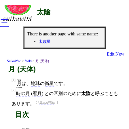
太陰
三
There is another page with same name:
太歳星
Edit
New
SuikaWiki
>
Wiki
>
月 (天体)
月 (天体)
[1]
つき
は、
地球
の
衛星
です。
月
moon
[7]
時の月
(
暦月
) との区別のために
太陰
と呼ぶことも
暦法及時法
あります。
目次