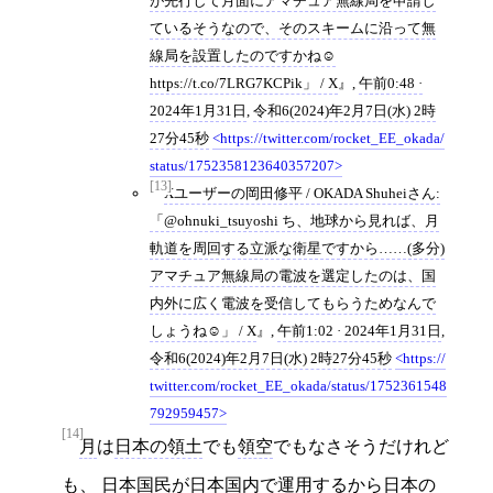
が先行して月面にアマチュア無線局を申請し
ているそうなので、そのスキームに沿って無
線局を設置したのですかね☺️
https://t.co/7LRG7KCPik」 / X
,
午前0:48 ·
2024年1月31日
,
令和6(2024)年2月7日(水) 2時
27分45秒
https://twitter.com/rocket_EE_okada/
status/1752358123640357207
[13]
Xユーザーの岡田修平 / OKADA Shuheiさん:
「@ohnuki_tsuyoshi ち、地球から見れば、月
軌道を周回する立派な衛星ですから……(多分)
アマチュア無線局の電波を選定したのは、国
内外に広く電波を受信してもらうためなんで
しょうね☺️」 / X
,
午前1:02 · 2024年1月31日
,
令和6(2024)年2月7日(水) 2時27分45秒
https://
twitter.com/rocket_EE_okada/status/1752361548
792959457
[14]
月
は
日本の領土
でも
領空
でもなさそうだけれど
も、
日本国民
が
日本国内
で運用するから
日本の