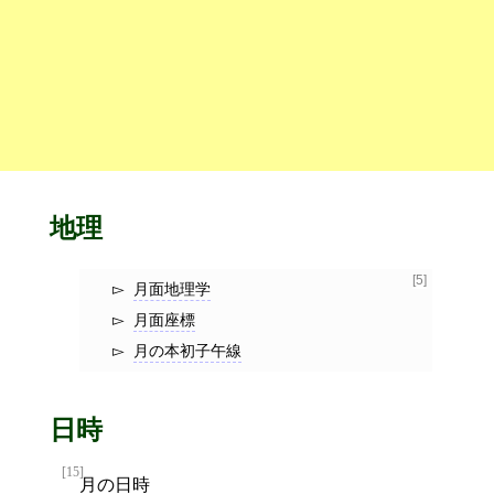
地理
[5]
月面地理学
月面座標
月の本初子午線
日時
[15]
月の日時