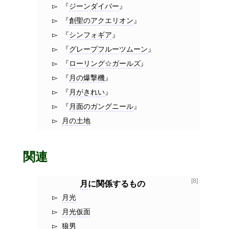
ジーンダイバー
創聖のアクエリオン
シンフォギア
グレープフルーツムーン
ローリング☆ガールズ
月の爆撃機
月がきれい
月面のガングニール
月の土地
関連
[8]
月
に関係するもの
月光
月光仮面
狼男