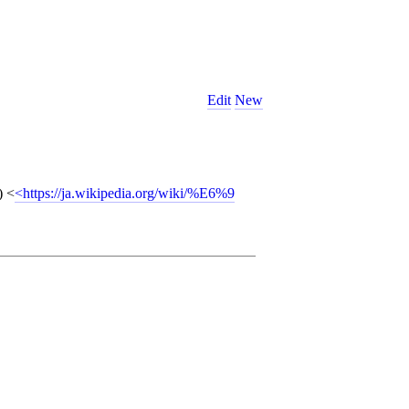
Edit
New
)
<
https://ja.wikipedia.org/wiki/%E6%9