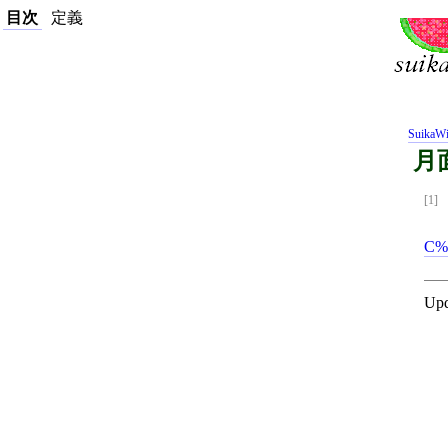
目次
定義
SuikaWi
月
[1]
C%
Upd