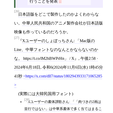
行うことを発表
[26]
日本語
版をどこで製作したのかよくわからな
い。
中華人民共和国
のアニメ製作会社が
日本語
版
映像も作っているのだろうか。
[27]
Xユーザーのしょぼっちさん: 「Mac版の
Line、中華フォントなのなんとかならないのか
な。 https://t.co/lM2hBWPrHn」 / X
,
午後2:58 ·
2024年6月18日
,
令和6(2024)年11月6日(水) 1時45分
41秒
https://x.com/dll7/status/1802943933171065285
(実際には
大韓民国
用フォント)
[28]
Xユーザーの書体讃歌さん: 「「肉づきの2画は
並行ではない」は中華系書体で多く当てはまるこ