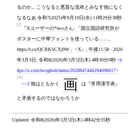
るのか... こうなると悪質な流布とみなす他になく
なるなあ
令和7(2025)年9月10日(水) 11時29分38秒
[2]
Xユーザーの*iwoさん: 「国立国語研究所が
ポスターに中華フォントを使っている……。
https://t.co/QCRKSCXj9W」 / X
,
午後11:58 · 2026
年3月3日
,
令和8(2026)年3月5日(木) 4時30分0秒
h
ttps://x.com/iwoghoti/status/2028847446294696017
[35]
画
>>2
他はともかく
は
常用漢字表
と矛盾するのではなかろうか
Updated:
令和8(2026)年3月5日(木) 4時42分35秒