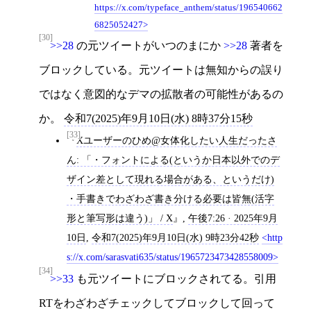
https://x.com/typeface_anthem/status/196540662
6825052427
[30]
>>28
の元ツイートがいつのまにか
>>28
著者を
ブロックしている。元ツイートは無知からの誤り
ではなく意図的なデマの拡散者の可能性があるの
か。
令和7(2025)年9月10日(水) 8時37分15秒
[33]
Xユーザーのひめ@女体化したい人生だったさ
ん: 「・フォントによる(というか日本以外でのデ
ザイン差として現れる場合がある、というだけ)
・手書きでわざわざ書き分ける必要は皆無(活字
形と筆写形は違う)」 / X
,
午後7:26 · 2025年9月
10日
,
令和7(2025)年9月10日(水) 9時23分42秒
http
s://x.com/sarasvati635/status/1965723473428558009
[34]
>>33
も元ツイートにブロックされてる。引用
RTをわざわざチェックしてブロックして回って