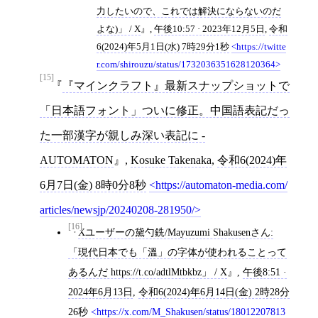
力したいので、これでは解決にならないのだ
よな)」 / X
,
午後10:57 · 2023年12月5日
,
令和
6(2024)年5月1日(水) 7時29分1秒
https://twitte
r.com/shirouzu/status/1732036351628120364
[15]
『マインクラフト』最新スナップショットで
「日本語フォント」ついに修正。中国語表記だっ
た一部漢字が親しみ深い表記に -
AUTOMATON
,
Kosuke Takenaka
,
令和6(2024)年
6月7日(金) 8時0分8秒
https://automaton-media.com/
articles/newsjp/20240208-281950/
[16]
Xユーザーの黛勺銑/Mayuzumi Shakusenさん:
「現代日本でも「溫」の字体が使われることって
あるんだ https://t.co/adtlMtbkbz」 / X
,
午後8:51 ·
2024年6月13日
,
令和6(2024)年6月14日(金) 2時28分
26秒
https://x.com/M_Shakusen/status/18012207813