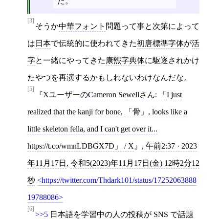
た。
[3]
そうか
中華フォント
問題って事と次第によって
は
日本
で伝統的に使われてきた
初唐標準字体
が
活
字
と一緒にやってきた
康煕字典体
に駆逐されかけ
たやつを再演するかもしれないわけなんだな。
[5]
XユーザーのCameron Sewellさん: 「I just
realized that the kanji for bone, 「骨」, looks like a
little skeleton fella, and I can't get over it...
https://t.co/wmnLDBGX7D」 / X
,
午前2:37 · 2023
年11月17日
,
令和5(2023)年11月17日(金) 12時2分12
秒
https://twitter.com/Thdark101/status/17252063888
19788086
[6]
>>5
日本語を学習中の人の投稿が
SNS
で話題