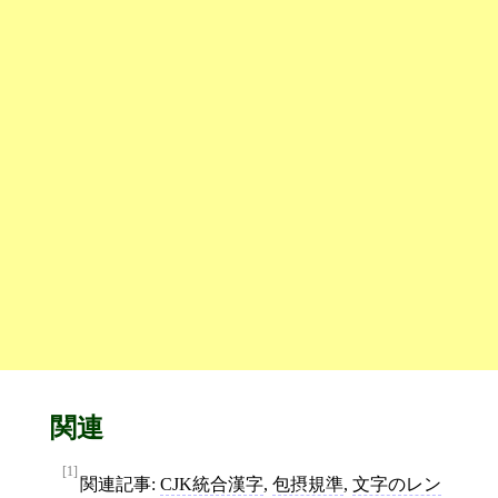
関連
[1]
関連記事:
CJK統合漢字
,
包摂規準
,
文字のレン