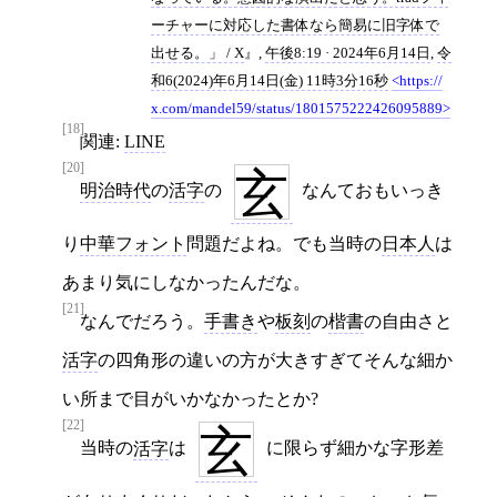
ーチャーに対応した書体なら簡易に旧字体で
出せる。」 / X
,
午後8:19 · 2024年6月14日
,
令
和6(2024)年6月14日(金) 11時3分16秒
https://
x.com/mandel59/status/1801575222426095889
[18]
関連:
LINE
[20]
玄
明治時代
の
活字
の
なんておもいっき
り
中華フォント
問題だよね。でも当時の
日本人
は
あまり気にしなかったんだな。
[21]
なんでだろう。
手書き
や
板刻
の
楷書
の自由さと
活字
の四角形の違いの方が大きすぎてそんな細か
い所まで目がいかなかったとか?
[22]
玄
当時の
活字
は
に限らず細かな字形差