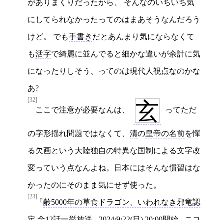
がありまくりだったから、 そんなのいちいち気
にしてられなかったってのはまあそうなんだろう
けど。 でも
手書き
だとあんまり気にならなくて
も
活字
で綺麗に並んでると細かな違いが余計に気
になったりしそう、ってのは現代人視点なのかな
あ?
[32]
玄
ここで注意が必要なんは、
ってただ
の字形揺れ問題ではなくて、
清
の
皇帝の名前
を憚
る
欠画
という大陸独自の特異な国制による文字改
変っていう点なんよね。日本にはそんな慣習はな
かったのにそのまま気にせず使った。
[23]
齢5000年の草食ドラゴン、いわれなき邪竜認
定 全12話一挙放送 - 2024/9/22(日) 20:00開始 - ニコ