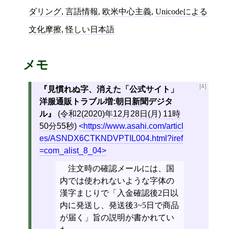
ダリング
,
言語情報
,
欧米中心主義
,
Unicodeによる
文化摩擦
,
怪しい日本語
メモ
[4]
見慣れぬ字、消えた「公式サイト」
洋服通販トラブル増:
朝日新聞
デジタ
ル
(
令和2(2020)年12月28日(月) 11時
50分55秒
)
https://www.asahi.com/articl
es/ASNDX6CTKNDVPTIL004.html?iref
=com_alist_8_04
注文時の確認メールには、国
内では使われないような字体の
漢字まじりで「入金確認後2日以
内に発送し、発送後3~5日で商品
が届く」旨の説明が書かれてい