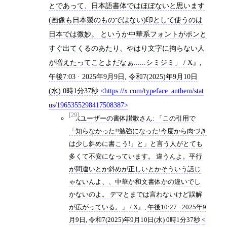
とであって、日本語書体ではほぼないと思います
(画像も日本製のものではない)印として使うのは
日本では微妙。 というか中華系フォントがポンと
すぐ出てくるのあたり、やはり文字に拘らない人
が増えたってことよだなぁ......シミジミ」 / X
,
午後7:03 · 2025年9月9日
,
令和7(2025)年9月10日
(水) 0時1分37秒
https://x.com/typeface_anthem/stat
us/1965355298417508387
[29]
Xユーザーの書体讃歌さん: 「この引用で
「知らなかった!!勉強になった!今度から肉づき
は少し斜めに書こう!」と」と言う人がとても
多くて不安になっています。 違うんよ。平行
が間違いとか斜めが正しいとかそういう話じ
ゃないんよ、、中華か和文書体かの違いでし
かないのよ。 デマとまでは言わないけど誤解
が広がっている。」 / X
,
午後10:27 · 2025年9
月9日
,
令和7(2025)年9月10日(水) 0時1分37秒