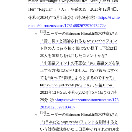
match serif:lang=ja wqy-zenhei.ttc: "WenQuanYi Zen
Hei" "Regular"」 / X
,
午前9:19 · 2023年12月4日
,
令和6(2024)年5月1日(水) 7時29分1秒
https://twitte
r.com/shirouzu/status/1731468267297075272
[13]
XユーザーのShirouzu Hiroaki(白水啓章)さん:
「昔、長々と議論されるも wqy-zenheiフォン
ト側の人は ja を抜く気はない様子…下記は日
本人を気持ちを代弁したコメントかな? ----
「中国語フォントの不正な「ja」言語タグを修
正する方法はわかりません。(なぜ彼らはすべ
てを*食べて*管理しようとするのですか?)」
https://t.co/ju97PcMQ9c」 / X
,
午後10:54 ·
2023年12月5日
,
令和6(2024)年5月1日(水) 7時
29分1秒
https://twitter.com/shirouzu/status/173
2035832339718341
[14]
XユーザーのShirouzu Hiroaki(白水啓章)さん:
「(日本だと wqy-zenheiフォントを削除すると
いう対症療法多いな…日英中それぞれのPDF出