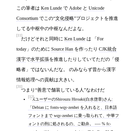
この筆者は
Ken Lunde
で
Adobe
と
Unicode
Consortium
でこの“
文化侵略
”プロジェクトを推進
してる中枢中の中枢なんだよな。
[11]
だけどそれと同時に
Ken Lunde
は 「For
today」のために
Source Han
を作ったり
CJK統合
漢字
で
水平拡張
を推進したりしていてただの「侵
略者」ではないんだな。 のみならず昔から漢字
情報処理への貢献は大きい。
[31]
つまり“善意で舗装している人”なわけだ
[12]
XユーザーのShirouzu Hiroaki(白水啓章)さん:
「Debian に fonts-wqy-zenhei を入れると、日本語
フォントまで wqy-zenhei に乗っ取られて、中華フ
ォントの刑に処されるの、ご勘弁。 ---- % fc-