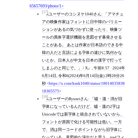
65657693/photo/1
[17]
Xユーザーのコシヌケ1040さん: 「アマチュ
アの映像作家はフォントに日中韓のバリエー
ションがあるの気づかずに使ったり、映像ツ
ールの異体字選択機能を意図せず暴発させる
ことがある。 あとは作家が日本語のできる中
韓の人だと言語による字体の違ひに気付かな
いとか。日本人が中文を日本の漢字で打って
しまふのと同じで。」 / X
,
午前8:57 · 2024年
6月14日
,
令和6(2024)年6月14日(金) 2時28分26
秒
https://x.com/ksnk1040/status/18014035838
18305575
[19]
XユーザーのRyuseiさん: 「噓・溫・消󠄁が旧
字体になっているんだけど、噓・溫の2字は
Unicodeでは新字体と統合されていないから、
フォントが原因で化ける可能性は低い。一方
で、消󠄁は同一コードポイントながら旧字体に
なっている。意図的な演出だと思う。tradフィ