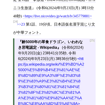
ニコ生放送
(
令和6(2024)年9月23日(月) 3時33分
48秒
)
https://live.nicovideo.jp/watch/lv345779881
[24]
>>23
第1話、19分頃。
日本語
仮名漢字混じり文
が
中華フォント
。
[25]
齢5000年の草食ドラゴン、いわれな
き邪竜認定 - Wikipedia
(
令和6(2024)
年9月20日(金) 23時41分35秒
,
令和
6(2024)年9月23日(月) 3時36分5秒
)
htt
ps://ja.wikipedia.org/wiki/%E9%BD%A2
5000%E5%B9%B4%E3%81%AE%E
8%8D%89%E9%A3%9F%E3%83%8
9%E3%83%A9%E3%82%B4%E3%8
3%B3%E3%80%81%E3%81%84%E
3%82%8F%E3%82%8C%E3%81%A
A%E3%81%8D%E9%82%AA%E7%A
B%9C%E8%AA%8D%E5%AE%9A