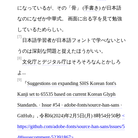
になっているが、その「骨」 (
手書き
) が日本語
なのになぜか中華式。 画面に出る字を見て勉強
しているためらしい。
[7]
日本語学習者が日本語フォントで学べないとい
うのは深刻な問題と捉えたほうがいい。
[8]
文化庁
と
デジタル庁
はそろそろなんとかしろ
よ...
[9]
Suggestions on expanding SHS Korean font's
Kanji set to 65535 based on current Korean Glyph
Standards. · Issue #54 · adobe-fonts/source-han-sans ·
GitHub
,
令和6(2024)年2月5日(月) 8時54分50秒
https://github.com/adobe-fonts/source-han-sans/issues/5
4#issuecomment-52391867