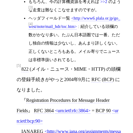
もちろん、今の計算機資源を考えれば
>>2
のよう
[3]
な走査は難なくこなせますのですが。
ヘッダフィールド一覧
http://www6.plala.or.jp/go_
[4]
west/note/mail_hdr/toc.htm
: 紹介している頭欄の
数がかなり多い。たぶん日本語圏では一番。ただ
し独自の情報は少ないし、あんまり詳しくない。
正しくないところもある。メイル寄りでニュース
は非標準扱いされてるし。
[5]
822
(メイル・ニュース・MIME・HTTP) の頭欄
の登録手続きがやっと2004年9月に
RFC
(
BCP
) に
なりました。
Registration Procedures for Message Header
Fields
RFC 3864
urn:ietf:rfc:3864
=
BCP 90
ur
n:ietf:bcp:90
IANAREG
http://www.iana.org/assignments/messa