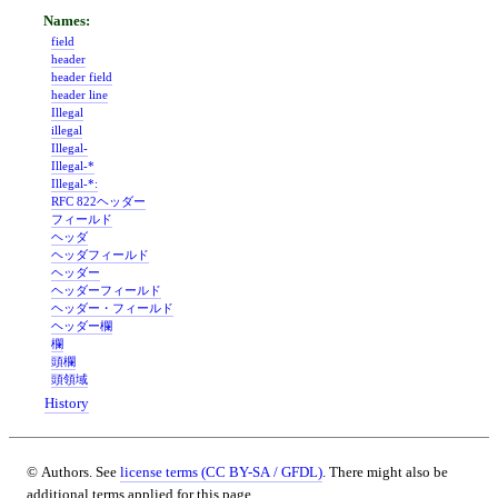
field
header
header field
header line
Illegal
illegal
Illegal-
Illegal-*
Illegal-*:
RFC 822ヘッダー
フィールド
ヘッダ
ヘッダフィールド
ヘッダー
ヘッダーフィールド
ヘッダー・フィールド
ヘッダー欄
欄
頭欄
頭領域
History
© Authors. See
license terms (CC BY-SA / GFDL)
. There might also be
additional terms applied for this page.