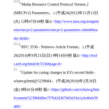
[830]
Media Resource Control Protocol Version 2
(MRCPv2) Parameters
( (
平成24(2012)年11月13日
(火) 12時47分44秒
版))
http://www.iana.org/assignm
ents/mrcpv2-parameters/mrcpv2-parameters.xhtml#hea
der-fields
[832]
RFC 5536 - Netnews Article Format
( (
平成
26(2014)年9月21日(日) 9時14分6秒
版))
http://tool
s.ietf.org/html/rfc5536#page-8
[9]
Update for casing changes in ES's record fields ·
whatwg/html@5239b84
(
平成28(2016)年2月26日
(金) 8時41分48秒
版)
https://github.com/whatwg/htm
l/commit/5239b849ee7f7042d367b83d19a1a3e46eb59
d00