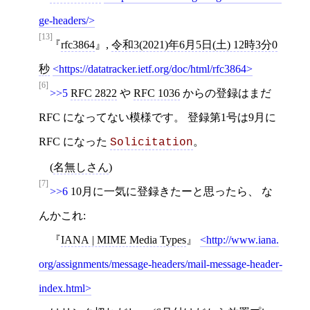
ge-headers/
[13]
rfc3864
,
令和3(2021)年6月5日(土) 12時3分0
秒
https://datatracker.ietf.org/doc/html/rfc3864
[6]
>>5
RFC 2822
や
RFC 1036
からの登録はまだ
RFC になってない模様です。 登録第1号は9月に
RFC になった
。
Solicitation
(
名無しさん
)
[7]
>>6
10月に一気に登録きたーと思ったら、 な
んかこれ:
IANA | MIME Media Types
http://www.iana.
org/assignments/message-headers/mail-message-header-
index.html