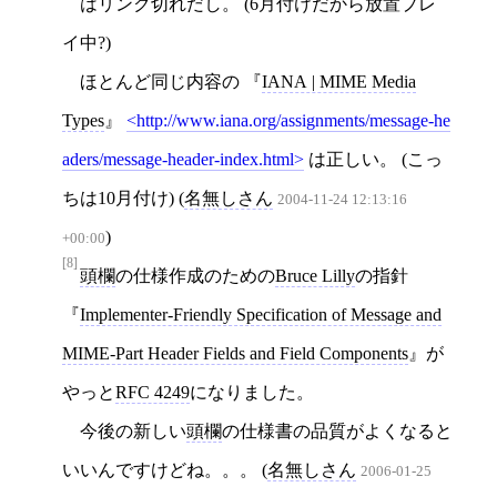
はリンク切れだし。 (6月付けだから放置プレ
イ中?)
ほとんど同じ内容の
IANA | MIME Media
Types
http://www.iana.org/assignments/message-he
aders/message-header-index.html
は正しい。 (こっ
ちは10月付け) (
名無しさん
2004-11-24 12:13:16
)
+00:00
[8]
頭欄
の仕様作成のための
Bruce Lilly
の指針
Implementer-Friendly Specification of Message and
MIME-Part Header Fields and Field Components
が
やっと
RFC 4249
になりました。
今後の新しい
頭欄
の仕様書の品質がよくなると
いいんですけどね。。。 (
名無しさん
2006-01-25