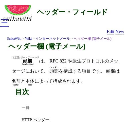
ヘッダー・フィールド
三
Edit
New
SuikaWiki
>
Wiki
>
インターネットメール
>
ヘッダー欄 (電子メール)
ヘッダー欄 (電子メール)
[823]
ヘッダー・フィールド
は、
RFC 822
や派生
プロトコル
の
メッ
頭欄
header field
ヘッダー
セージ
において、
頭部
を構成する項目です。
頭欄
は
名前
と
本体
によって構成されます。
name
body
目次
一覧
HTTP ヘッダー