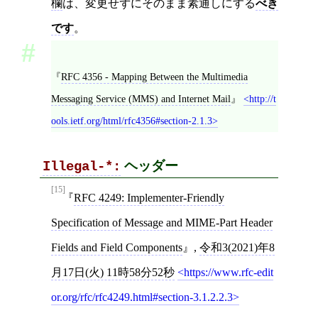
欄
は、変更せずにそのまま素通しにする
べき
です
。
RFC 4356 - Mapping Between the Multimedia
Messaging Service (MMS) and Internet Mail
http://t
ools.ietf.org/html/rfc4356#section-2.1.3
ヘッダー
Illegal-*:
[15]
RFC 4249: Implementer-Friendly
Specification of Message and MIME-Part Header
Fields and Field Components
,
令和3(2021)年8
月17日(火) 11時58分52秒
https://www.rfc-edit
or.org/rfc/rfc4249.html#section-3.1.2.2.3