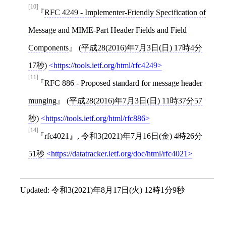
[10]
RFC 4249 - Implementer-Friendly Specification of
Message and MIME-Part Header Fields and Field
Components
(
平成28(2016)年7月3日(日) 17時4分
17秒
)
https://tools.ietf.org/html/rfc4249
[11]
RFC 886 - Proposed standard for message header
munging
(
平成28(2016)年7月3日(日) 11時37分57
秒
)
https://tools.ietf.org/html/rfc886
[14]
rfc4021
,
令和3(2021)年7月16日(金) 4時26分
51秒
https://datatracker.ietf.org/doc/html/rfc4021
Updated:
令和3(2021)年8月17日(火) 12時1分9秒