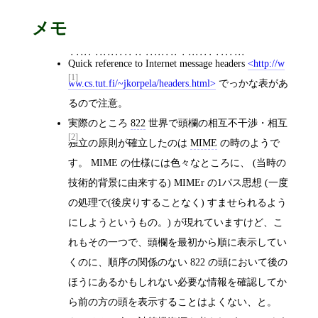
メモ
Quick reference to Internet message headers
http://w
[1]
ww.cs.tut.fi/~jkorpela/headers.html
でっかな表があ
るので注意。
実際のところ
822
世界で頭欄の相互不干渉・相互
[2]
独立の原則が確立したのは
MIME
の時のようで
す。 MIME の仕様には色々なところに、 (当時の
技術的背景に由来する) MIMEr の1パス思想 (一度
の処理で(後戻りすることなく) すませられるよう
にしようというもの。) が現れていますけど、こ
れもその一つで、頭欄を最初から順に表示してい
くのに、順序の関係のない 822 の頭において後の
ほうにあるかもしれない必要な情報を確認してか
ら前の方の頭を表示することはよくない、と。