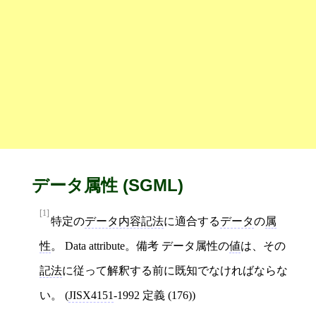
データ属性 (SGML)
[1]
特定の
データ内容記法
に適合する
データ
の
属
性
。 Data attribute。備考 データ属性の
値
は、その
記法
に従って解釈する前に既知でなければならな
い。 (
JISX4151
‐1992 定義 (176))