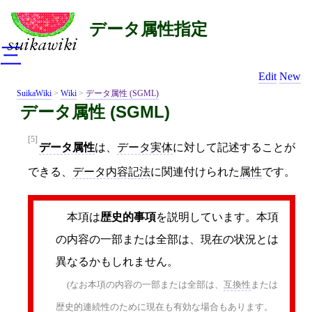
データ属性指定
三
Edit
New
SuikaWiki
>
Wiki
>
データ属性 (SGML)
データ属性 (SGML)
[5]
データ属性
は、
データ実体
に対して記述することが
できる、
データ内容記法
に関連付けられた
属性
です。
本項は
歴史的事項
を説明しています。本項
の内容の一部または全部は、現在の状況とは
異なるかもしれません。
(なお本項の内容の一部または全部は、
互換性
または
歴史的連続性のために現在も有効な場合もあります。