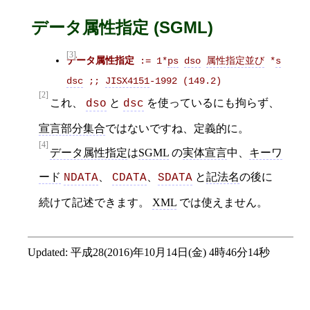
データ属性指定 (SGML)
[3]
データ属性指定
 := 1*
ps
dso
属性指定並び
 *
s
dsc
 ;; 
JISX4151
‐1992 (149.2)
[2]
これ、
と
を使っているにも拘らず、
dso
dsc
宣言部分集合
ではないですね、定義的に。
[4]
データ属性指定
は
SGML
の
実体宣言
中、
キーワ
ード
、
、
と
記法名
の後に
NDATA
CDATA
SDATA
続けて記述できます。
XML
では使えません。
Updated:
平成28(2016)年10月14日(金) 4時46分14秒