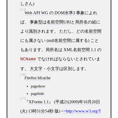
しさん
)
[13]
Web API WG
の
DOM水準3
事象
によれ
ば、
事象型
は
名前空間URI
と
局所名
の組に
より
識別
されます。 ただし、どの
名前空間
にも属さない (
null名前空間
に属する) こと
もあります。
局所名
は
XML名前空間 1.1
の
でなければならないとされていま
NCName
す。
大文字
・
小文字
は区別します。
[16]
Firefox
bfcache
pageshow
pagehide
[17]
XForms 1.1
(
平成21(2009)年10月20日
(火) 13時51分54秒
版)
<
http://www.w3.org/T