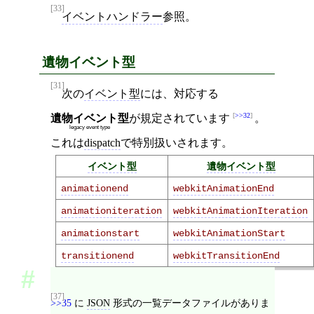
[33]
イベントハンドラー
参照。
遺物イベント型
[31]
次の
イベント型
には、対応する
>>32
遺物イベント型
が規定されています
。
legacy event type
これは
dispatch
で特別扱いされます。
イベント型
遺物イベント型
animationend
webkitAnimationEnd
animationiteration
webkitAnimationIteration
animationstart
webkitAnimationStart
transitionend
webkitTransitionEnd
[37]
>>35
に
JSON
形式の一覧データファイルがありま