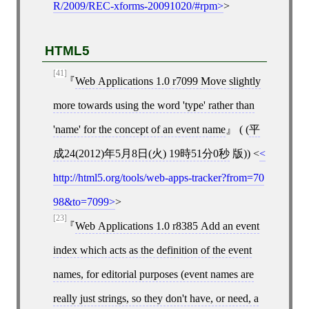
R/2009/REC-xforms-20091020/#rpm
>
HTML5
[41]
Web Applications 1.0 r7099 Move slightly
more towards using the word 'type' rather than
'name' for the concept of an event name
( (
平
成24(2012)年5月8日(火) 19時51分0秒
版))
<
http://html5.org/tools/web-apps-tracker?from=70
98&to=7099
>
[23]
Web Applications 1.0 r8385 Add an event
index which acts as the definition of the event
names, for editorial purposes (event names are
really just strings, so they don't have, or need, a