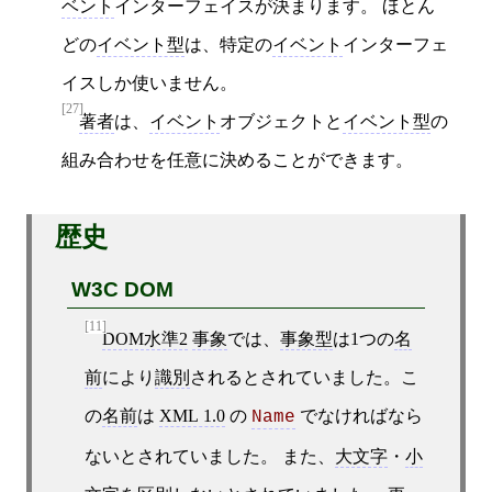
ベント
インターフェイスが決まります。 ほとん
どの
イベント型
は、特定の
イベント
インターフェ
イスしか使いません。
[27]
著者
は、
イベント
オブジェクトと
イベント型
の
組み合わせを任意に決めることができます。
歴史
W3C DOM
[11]
DOM水準2
事象
では、
事象型
は1つの
名
前
により
識別
されるとされていました。こ
の
名前
は
XML 1.0
の
でなければなら
Name
ないとされていました。 また、
大文字
・
小