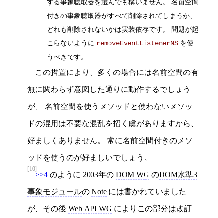
する事象聴取器を選んでも構いません。 名前空間
付きの事象聴取器がすべて削除されてしまうか、
どれも削除されないかは実装依存です。 問題が起
こらないように
を使
removeEventListenerNS
うべきです。
この措置により、多くの場合には名前空間の有
無に関わらず意図した通りに動作するでしょう
が、 名前空間を使うメソッドと使わないメソッ
ドの混用は不要な混乱を招く虞がありますから、
好ましくありません。 常に名前空間付きのメソ
ッドを使うのが好ましいでしょう。
[10]
>>4
のように 2003年の
DOM WG
の
DOM水準3
事象
モジュール
の
Note
には書かれていました
が、その後
Web API WG
によりこの部分は改訂