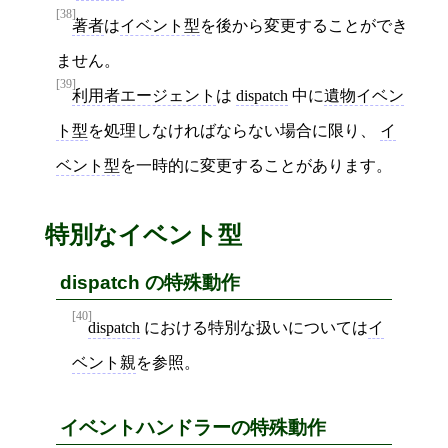
[38]
著者
は
イベント型
を後から変更することができ
ません。
[39]
利用者エージェント
は
dispatch
中に
遺物イベン
ト型
を処理しなければならない場合に限り、
イ
ベント型
を一時的に変更することがあります。
特別なイベント型
dispatch の特殊動作
[40]
dispatch
における特別な扱いについては
イ
ベント親
を参照。
イベントハンドラーの特殊動作