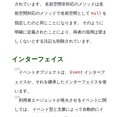
されています。
名前空間
非対応の
メソッド
は
名
前空間
対応の
メソッド
で
名前空間
として
を
null
指定したのと同じことになります。 そのように
明確に定義されたことにより、両者の混用は望ま
しくないとする注記も削除されています。
インターフェイス
[25]
イベント
オブジェクトは、
インターフ
Event
ェイス
か、それを
継承
した
インターフェイス
を使
います。
[26]
利用者エージェント
が
発火
させる
イベント
に関
しては、
イベント型
と文脈によって自動的に
イ