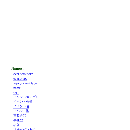
event category
event type
legacy event type
name
type
イベントカテゴリー
イベント分類
イベント名
イベント型
事象分類
事象型
名前
遺物イベント型