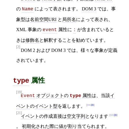
の
によって表されます。
DOM 3
では、事
Name
象型は
名前空間URI
と
局所名
によって表され、
XML 事象の
属性に
が含まれていると
event
:
きは
修飾名
と解釈することを勧めています。
[2]
DOM 2 および DOM 3 では、様々な事象が定義
されています。
属性
type
[19]
オブジェクト
の
属性
は、当該
イ
Event
type
>>20
ベント
の
イベント型
を返します。
[21]
>>20
イベント
の作成直後は
空文字列
となります
。
初期化
された際に値が割り当てられます。