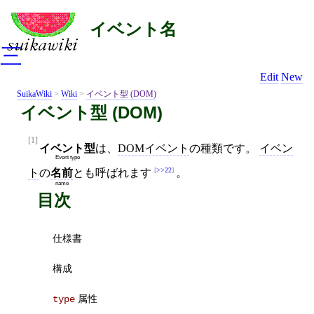
イベント名
三
Edit
New
SuikaWiki
>
Wiki
>
イベント型 (DOM)
イベント型 (DOM)
[1]
イベント型
は、
DOMイベント
の種類です。
イベン
Event type
>>22
ト
の
名前
とも呼ばれます
。
name
目次
仕様書
構成
属性
type