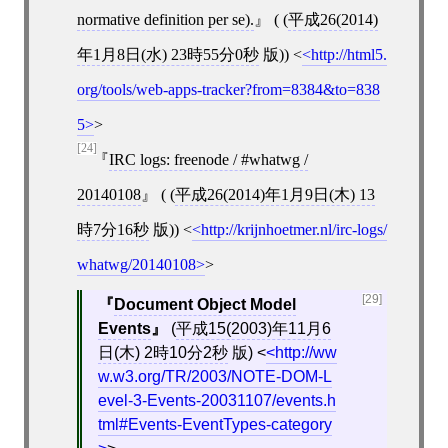
normative definition per se).
( (
平成26(2014)
年1月8日(水) 23時55分0秒
版))
<
http://html5.
org/tools/web-apps-tracker?from=8384&to=838
5
>
[24]
IRC logs: freenode / #whatwg /
20140108
( (
平成26(2014)年1月9日(木) 13
時7分16秒
版))
<
http://krijnhoetmer.nl/irc-logs/
whatwg/20140108
>
[29]
Document Object Model
Events
(
平成15(2003)年11月6
日(木) 2時10分2秒
版)
<
http://ww
w.w3.org/TR/2003/NOTE-DOM-L
evel-3-Events-20031107/events.h
tml#Events-EventTypes-category