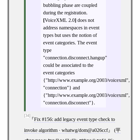
bubbling phase are coupled
during the registration.
[
VoiceXML 2.0
]
does not
address namespaces in event
types but uses the notion of
event categories. The event
type
"connection.disconnect.hangup"
could be associated to the
event categories
{"http://www.example.org/2003/voicexml",
"connection"} and
{"http://www.example.org/2003/voicexml",
"connection.disconnect"}.
[34]
Fix #156: add legacy event type check to
invoke algorithm · whatwg/dom@a026ccf
(
平