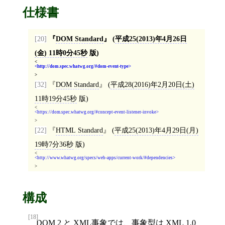
仕様書
[20]
DOM Standard
(
平成25(2013)年4月26日
(金) 11時0分45秒
版)
<
http://dom.spec.whatwg.org/#dom-event-type
>
[32]
DOM Standard
(
平成28(2016)年2月20日(土)
11時19分45秒
版)
<
https://dom.spec.whatwg.org/#concept-event-listener-invoke
>
[22]
HTML Standard
(
平成25(2013)年4月29日(月)
19時7分36秒
版)
<
http://www.whatwg.org/specs/web-apps/current-work/#dependencies
>
構成
[18]
DOM 2
と
XML事象
では、事象型は
XML 1.0