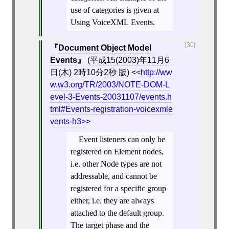
use of categories is given at
Using VoiceXML Events.
[30]
Document Object Model
Events
(
平成15(2003)年11月6
日(木) 2時10分2秒
版)
<
http://ww
w.w3.org/TR/2003/NOTE-DOM-L
evel-3-Events-20031107/events.h
tml#Events-registration-voicexmle
vents-h3
>
Event listeners can only be
registered on Element nodes,
i.e. other Node types are not
addressable, and cannot be
registered for a specific group
either, i.e. they are always
attached to the default group.
The target phase and the