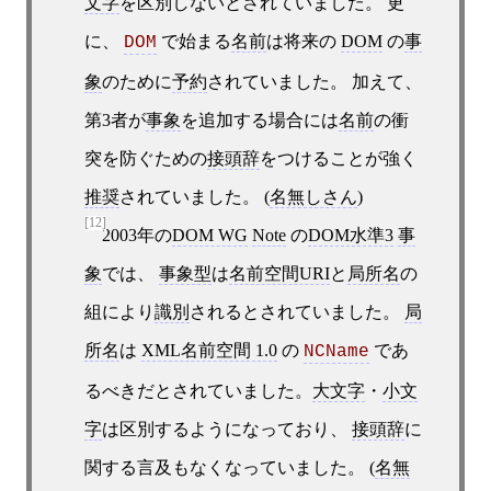
文字
を区別しないとされていました。 更
に、
で始まる
名前
は将来の
DOM
の
事
DOM
象
のために
予約
されていました。 加えて、
第3者が
事象
を追加する場合には
名前
の衝
突を防ぐための
接頭辞
をつけることが強く
推奨
されていました。 (
名無しさん
)
[12]
2003年の
DOM WG
Note
の
DOM水準3
事
象
では、
事象型
は
名前空間URI
と
局所名
の
組により
識別
されるとされていました。
局
所名
は
XML名前空間 1.0
の
であ
NCName
るべきだとされていました。
大文字
・
小文
字
は区別するようになっており、
接頭辞
に
関する言及もなくなっていました。 (
名無