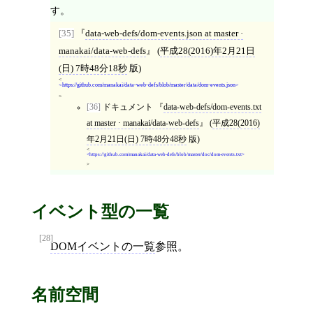
す。
[35]
data-web-defs/dom-events.json at master ·
manakai/data-web-defs
(
平成28(2016)年2月21日
(日) 7時48分18秒
版)
<
https://github.com/manakai/data-web-defs/blob/master/data/dom-events.json
>
[36]
ドキュメント
data-web-defs/dom-events.txt
at master · manakai/data-web-defs
(
平成28(2016)
年2月21日(日) 7時48分48秒
版)
<
https://github.com/manakai/data-web-defs/blob/master/doc/dom-events.txt
>
イベント型の一覧
[28]
DOMイベントの一覧
参照。
名前空間