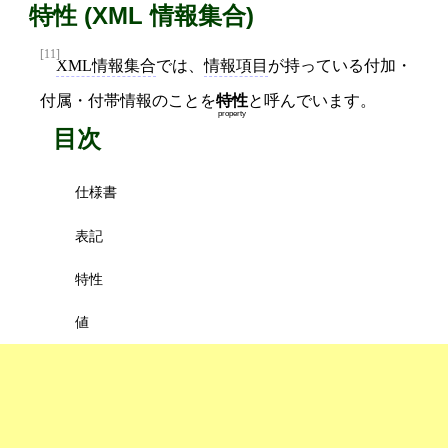
特性 (XML 情報集合)
[11]
XML情報集合
では、
情報項目
が持っている付加・
付属・付帯情報のことを
特性
と呼んでいます。
property
目次
仕様書
表記
特性
値