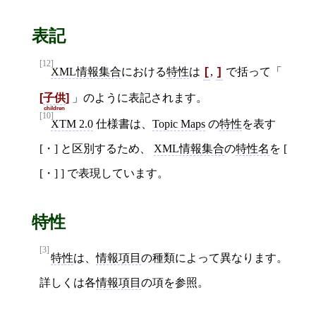
表記
[12]
XML情報集合
における
特性
は
,
で括って「
[
]
子供
」のように表記されます。
children
[10]
XTM 2.0
仕様書は、
Topic Maps
の
特性
を表す
[・] と区別するため、
XML情報集合
の
特性名
を [
[・] ] で表現しています。
特性
[3]
特性
は、
情報項目
の種類によって異なります。
詳しくは各
情報項目
の項を参照。