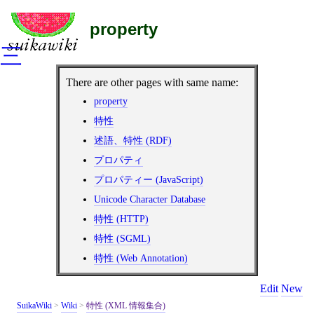
property
三
There are other pages with same name:
property
特性
述語、特性 (RDF)
プロパティ
プロパティー (JavaScript)
Unicode Character Database
特性 (HTTP)
特性 (SGML)
特性 (Web Annotation)
Edit
New
SuikaWiki
>
Wiki
>
特性 (XML 情報集合)