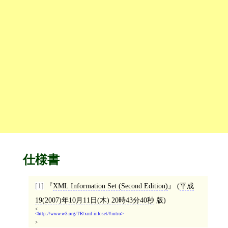
仕様書
[1]
XML Information Set (Second Edition)
(
平成
19(2007)年10月11日(木) 20時43分40秒
版)
<
http://www.w3.org/TR/xml-infoset/#intro
>