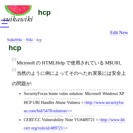
hcp
三
Edit
New
SuikaWiki
>
Wiki
>
hcp
hcp
[1]
Microsoft
の
HTMLHelp
で使用されている
M$URI
。
[2]
当然のように例によってそのへたれ実装には安全上
の問題が:
SecurityFocus home vulns solution: Microsoft Windows XP
HCP URI Handler Abuse Vulnera
<
http://www.securityfoc
us.com/bid/5478/solution/
>
CERT/CC Vulnerability Note VU#489721
<
http://www.kb.
cert.org/vuls/id/489721
>