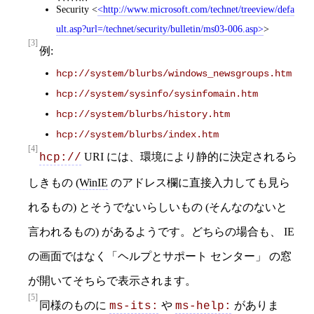
Security
<
http://www.microsoft.com/technet/treeview/defa
ult.asp?url=/technet/security/bulletin/ms03-006.asp
>
[3]
例:
hcp://system/blurbs/windows_newsgroups.htm
hcp://system/sysinfo/sysinfomain.htm
hcp://system/blurbs/history.htm
hcp://system/blurbs/index.htm
[4]
URI には、環境により静的に決定されるら
hcp://
しきもの (
WinIE
のアドレス欄に直接入力しても見ら
れるもの) とそうでないらしいもの (そんなのないと
言われるもの) があるようです。どちらの場合も、 IE
の画面ではなく「ヘルプとサポート センター」 の窓
が開いてそちらで表示されます。
[5]
同様のものに
や
がありま
ms-its:
ms-help: