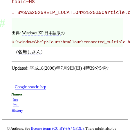
topic=MS-
ITS%3A%2525HELP_LOCATION%2525%5Carticle.
出典:
Windows XP
日本語版
の
C:\windows\help\Tours\htmlTour\connected_multiple.h
(
名無しさん
)
Updated:
平成18(2006)年7月9日(日) 4時39分54秒
Google search:
hcp
hcp
hcp:
History
© Authors. See
license terms (CC BY-SA / GFDL)
. There might also be