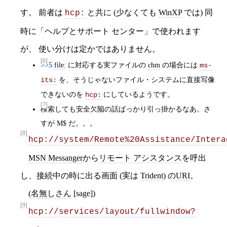
す。 前者は
と共に (少なくても
WinXP
では) 同
hcp:
時に「ヘルプとサポート センター」で使われます
が、 使い分けは定かではありません。
[6]
>>5
file:
に対応する実ファイルの
chm
の場合には
ms-
を、そうじゃないファイル・システムに直接写像
its:
できないのを
にしているようです。
hcp:
[7]
検索しても安全欠陥の話ばっかり引っ掛かるなあ。さ
すが M$ だ。。。
[8]
hcp://system/Remote%20Assistance/Intera
MSN Messanger
から
リモート アシスタンス
を呼出
し、接続中の時に出る画面 (実は
Trident
) の
URI
。
(
名無しさん
[sage])
[9]
hcp://services/layout/fullwindow?