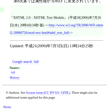
第8次案では
属性値
が
IDREF
に変更されています。
XHTML 2.0 - XHTML Text Module
(
平成18(2006)年7月26
日(水) 20時4分34秒
版)
<
http://www.w3.org/TR/2006/WD-xhtm
l2-20060726/mod-text.html#adef_text_full
>
Updated:
平成21(2009)年7月5日(日) 13時24分25秒
Google search:
full
full
History
© Authors. See
license terms (CC BY-SA / GFDL)
. There might also be
additional terms applied for this page.
Home