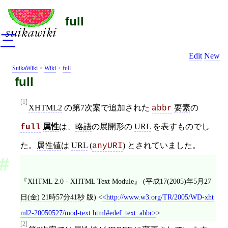
full
三
Edit
New
SuikaWiki
>
Wiki
>
full
full
[1]
XHTML2
の第7次案で追加された
要素
の
abbr
属性
は、
略語
の展開形の
URL
を表すものでし
full
た。
属性値
は
URL
(
) とされていました。
anyURI
XHTML 2.0 - XHTML Text Module
(
平成17(2005)年5月27
日(金) 21時57分41秒
版)
<
http://www.w3.org/TR/2005/WD-xht
ml2-20050527/mod-text.html#edef_text_abbr
>
[2]