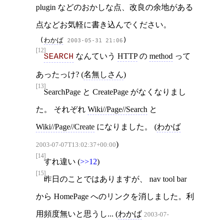
plugin などのおかしな点、改良の余地がある
点などお気軽に書き込んでください。
 (
わかば
)
2003-05-31 21:06
[12]
なんていう
HTTP
の
method
って
SEARCH
あったっけ? (
名無しさん
)
[13]
SearchPage と CreatePage がなくなりまし
た。 それぞれ
Wiki//Page//Search
と
Wiki//Page//Create
になりました。 (
わかば
)
2003-07-07T13:02:37+00:00
[14]
すれ違い (
>>12
)
[15]
昨日のことではありますが、 nav tool bar
から HomePage へのリンクを消しました。利
用頻度無いと思うし... (
わかば
2003-07-