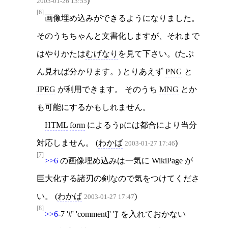
)
2003-01-26 13:55
[6]
画像埋め込みができるようになりました。
そのうちちゃんと文書化しますが、それまで
はやりかたは
むげなり
を見て下さい。(たぶ
ん見れば分かります。) とりあえず
PNG
と
JPEG
が利用できます。 そのうち
MNG
とか
も可能にするかもしれません。
HTML
form
によるうpには都合により当分
対応しません。 (
わかば
)
2003-01-27 17:46
[7]
>>6
の画像埋め込みは一気に WikiPage が
巨大化する諸刃の剣なので気をつけてくださ
い。 (
わかば
)
2003-01-27 17:47
[8]
>>6
-7 '#' 'comment]' ']' を入れておかない