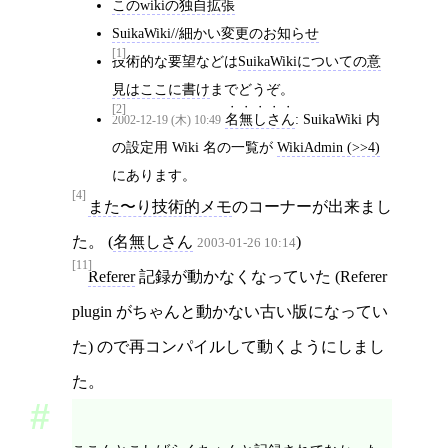
このwikiの独自拡張
SuikaWiki//細かい変更のお知らせ
[1]
技術的な要望などは
SuikaWikiについての意
見はここに書け
までどうぞ。
[2]
名無しさん
: SuikaWiki 内
2002-12-19 (木) 10:49
の設定用 Wiki 名の一覧が
WikiAdmin (>>4)
にあります。
[4]
また〜り技術的メモ
のコーナーが出来まし
た。 (
名無しさん
)
2003-01-26 10:14
[11]
Referer
記録が動かなくなっていた (Referer
plugin がちゃんと動かない古い版になってい
た) ので再コンパイルして動くようにしまし
た。