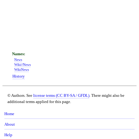
News
Wiki//News
WikiNews
History
© Authors. See
license terms (CC BY-SA / GFDL)
. There might also be
additional terms applied for this page.
Home
About
Help