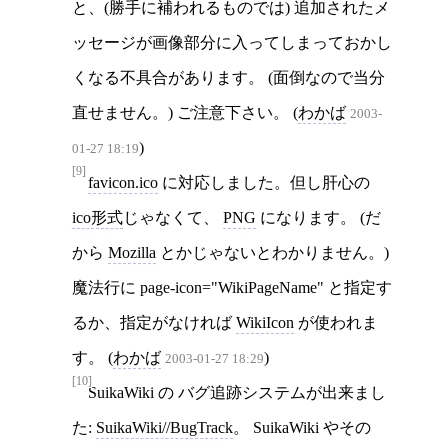
と、(勝手に補われるものでは) 追加されたメ
ッセージが画像部分に入ってしまっておかし
くなる不具合があります。 (面倒なので当分
直せません。) ご注意下さい。 (
わかば
2003-
)
01-27 18:19
[9]
favicon.ico
に対応しました。但し肝心の
ico形式
じゃなくて、
PNG
になります。 (だ
から
Mozilla
とかじゃないとわかりません。)
魔法行に page-icon="WikiPageName" と指定す
るか、指定がなければ
WikiIcon
が使われま
す。 (
わかば
)
2003-01-27 18:29
[10]
SuikaWiki の バグ追跡システムが出来まし
た:
SuikaWiki//BugTrack
。 SuikaWiki やその