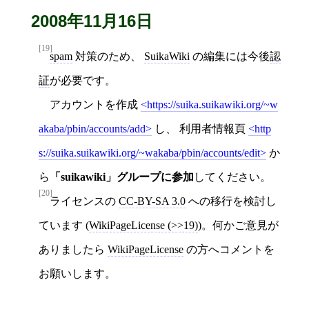
2008年11月16日
[19]
spam
対策のため、
SuikaWiki
の編集には今後
認
証
が必要です。
アカウントを作成
https://suika.suikawiki.org/~w
akaba/pbin/accounts/add
し、 利用者情報頁
http
s://suika.suikawiki.org/~wakaba/pbin/accounts/edit
か
ら
「suikawiki」グループに参加
してください。
[20]
ライセンスの
CC-BY-SA 3.0
への移行を検討し
ています (
WikiPageLicense (>>19)
)。何かご意見が
ありましたら
WikiPageLicense
の方へコメントを
お願いします。