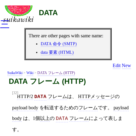
DATA
三
There are other pages with same name:
DATA 命令 (SMTP)
data 要素 (HTML)
Edit
New
SuikaWiki
>
Wiki
>
DATA フレーム (HTTP)
DATA フレーム (HTTP)
[32]
HTTP/2
フレーム
は、
HTTPメッセージ
の
DATA
payload body
を転送するための
フレーム
です。
payload
body
は、1個
以上
の
フレーム
によって表しま
DATA
す。