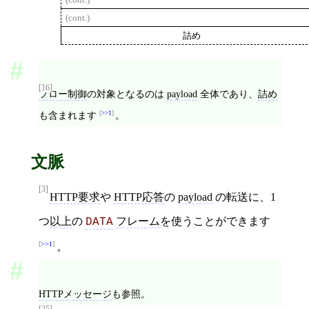
(cont.)
詰め
[16]
フロー制御
の対象となるのは
payload
全体であり、
詰め
も含まれます
>>1
。
文脈
[3]
HTTP要求
や
HTTP応答
の
payload
の転送に、1
つ
以上
の
フレーム
を使うことができます
DATA
>>1
。
HTTPメッセージ
も参照。
[25]