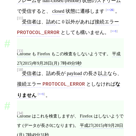
フレーム
を
half-closed (remote)
状態の
ストリーム
>>26
で受信すると、
closed
状態に遷移します
。
[11]
受信者
は、
詰め
に 0 以外があれば
接続エラー
>>1
としても構いません。
PROTOCOL_ERROR
[33]
Chrome
も
Firefox
もこの検査をしないようです。
平成
27(2015)年9月28日(月) 7時49分9秒
[18]
受信者
は、詰め長が
payload
の長さ
以上
なら、
接続エラー
としなければ
な
PROTOCOL_ERROR
>>1
りません
。
[34]
Chrome
はこれを検査しますが、
Firefox
はしないようで
す (データが長さ0になります)。
平成27(2015)年9月28日
(月) 7時49分31秒