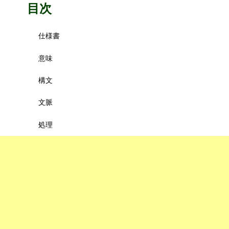
目次
仕様書
意味
構文
文脈
処理