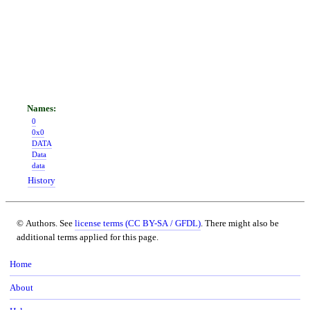
0
0x0
DATA
Data
data
History
© Authors. See
license terms (CC BY-SA / GFDL)
. There might also be
additional terms applied for this page.
Home
About